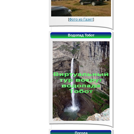
[
Фото из Газет
]
Водопад Тобот
Погода