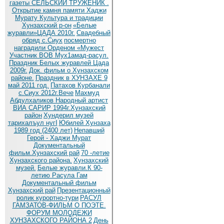
газеты СЕЛЬСКИЙ ТРУЖЕНИК .
Открытие камня памяти Хаджи
Мурату
Культура и традиции
Хунзахский р-он
«Белые
журавли»ЦАДА 2010г.
Cвадебный
обряд c.Сиух
посмертно
наградили Орденом «Мужест
Участник ВОВ Мух1амад-расул.
Праздник Белых журавлей Цада
2009г.
Док. фильм о Хунзахском
районе.
Праздник в ХУНЗАХЕ 9
май 2011 год.
Патахов Курбанали
с.Сиух 2012г.Вече
Махмуд
Абдулхаликов Народный артист
ВИА САРИР 1994г.Хунзахский
район
Хундерил музей
тарихалъул нугI
Юбилей Хунзаха
1989 год (2400 лет)
Непавший
Герой - Хаджи Мурат
Документальный
фильм.Хунзахский рай
70 -летие
Хунзахского района.
Хунзахский
музей.
Белые журавли.К 90-
летию Расула Гам
Документальный фильм
Хунзахский рай
Презентационный
ролик курортно-тури
РАСУЛ
ГАМЗАТОВ-ФИЛЬМ О ПОЭТЕ.
ФОРУМ МОЛОДЕЖИ
ХУНЗАХСКОГО РАЙОНА 2
День