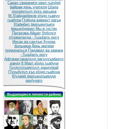
Санал свераниги хвел гьечIеб
байрам
день учителя
ЦIада
поэзиялъул рукъ рагьана
М.ХIайдарбеков кIодо гьавун
гьабура
ГIобода варкаут рагьи
ХIабибил бергьенлъиги
бекьечIдерил
Мы в гостях
Патахова Айшат
Улбузул
хIурматалда - ГьоцIалъ росу
Инсан ва сахлъи Хунзах
больница
День матери
подкачаться
ГIадамал ва замана
- ГьоцIалъ росу
Афганистаналъул рагъухъабазул
дандч
8 Март кIодо гьабуна
Гьудуллъиялъул дандчIвай
ГIухьбузул къо кIодо гьабуна
КIудияб бергьенлъиялде
рачIунаго
Выдающиеся личности района