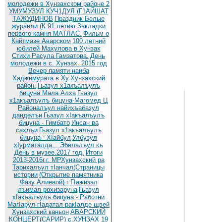
молодежи в Хунзахском районе 2
УМУМУЗУЛ КУЧ1ДУЛ (Г1АЙШАТ
ТАЖУДИНОВ
Праздник Белые
журавли (К 91 летию
Закладки
первого камня МАТЛАС.
Фильм о
Кайтмазе Аварском
100 летний
юбилей Махулова в Хунзах
Стихи Расула Гамзатова.
День
молодежи в с. Хунзах. 2015 год
Вечер памяти наиба
Хаджимурата в Ху
Хунзахский
район.
Гьазул х1акъалъулъ
бицуна Мала Алха
Гьазул
х1акъалъулъ бицуна-Магомед Ц
Районалъул найихъабазул
данделъи
Гьазул хIакъалъулъ
бицуна - Гимбато
Инсан ва
сахлъи
Гьазул х1акъалъулъ
бицуна - ХIайбул
Улбузул
хIурматалда... Эбелалъул къ
День в музее.2017 год.
Итоги
2013-2016г.г. МРХунзахский ра
Тарихалъул тIанчал(Страницы
истории
(Открытие памятника
Фазу Алиевой) г
ГIажизал
лъимал рохизаруна
Гьазул
хIакъалъулъ бицуна - Работни
МагIарул гIадатал ракIалде щвей
Хунзахский каньон
АВАРСКИЙ
КОНЦЕРТ(САРИР) с.ХУНЗАХ 19