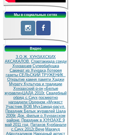
Мы в социальных сетях
Видео
З.О.Ж. ХУНЗАХСКИХ
АКСАКАЛОВ.
Спартакиада среди
Хунзахцев
Супербабушка
Сакинат из Хунзаха
Лотерея
газеты СЕЛЬСКИЙ ТРУЖЕНИК .
Открытие камня памяти Хаджи
Мурату
Культура и традиции
Хунзахский р-он
«Белые
журавли»ЦАДА 2010г.
Cвадебный
обряд c.Сиух
посмертно
наградили Орденом «Мужест
Участник ВОВ Мух1амад-расул.
Праздник Белых журавлей Цада
2009г.
Док. фильм о Хунзахском
районе.
Праздник в ХУНЗАХЕ 9
май 2011 год.
Патахов Курбанали
с.Сиух 2012г.Вече
Махмуд
Абдулхаликов Народный артист