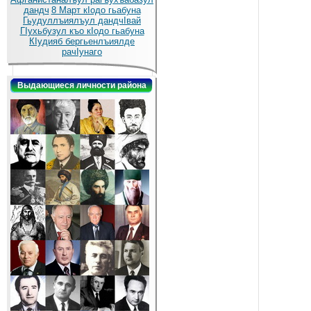
дандч
8 Март кIодо гьабуна
Гьудуллъиялъул дандчIвай
ГIухьбузул къо кIодо гьабуна
КIудияб бергьенлъиялде
рачIунаго
Выдающиеся личности района