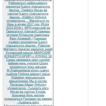
Районалъул найихъабазул
данделъи
Гьазул хIакъалъулъ
бицуна - Гимбато
Инсан ва
сахлъи
Гьазул х1акъалъулъ
бицуна - ХIайбул
Улбузул
хIурматалда... Эбелалъул къ
День в музее.2017 год.
Итоги
2013-2016г.г. МРХунзахский ра
Тарихалъул тIанчал(Страницы
истории
(Открытие памятника
Фазу Алиевой) г
ГIажизал
лъимал рохизаруна
Гьазул
хIакъалъулъ бицуна - Работни
МагIарул гIадатал ракIалде щвей
Хунзахский каньон
АВАРСКИЙ
КОНЦЕРТ(САРИР) с.ХУНЗАХ 19
Санал свераниги хвел гьечIеб
байрам
день учителя
ЦIада
поэзиялъул рукъ рагьана
М.ХIайдарбеков кIодо гьавун
гьабура
ГIобода варкаут рагьи
ХIабибил бергьенлъиги
бекьечIдерил
Мы в гостях
Патахова Айшат
Улбузул
хIурматалда - ГьоцIалъ росу
Инсан ва сахлъи Хунзах
больница
День матери
подкачаться
ГIадамал ва замана
- ГьоцIалъ росу
Афганистаналъул рагъухъабазул