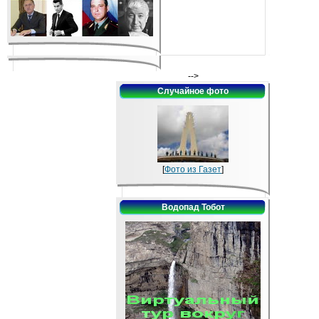
-->
Случайное фото
[
Фото из Газет
]
Водопад Тобот