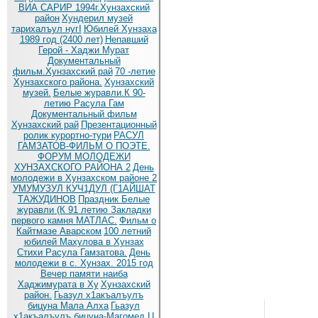
ВИА САРИР 1994г.Хунзахский
район
Хундерил музей
тарихалъул нугI
Юбилей Хунзаха
1989 год (2400 лет)
Непавший
Герой - Хаджи Мурат
Документальный
фильм.Хунзахский рай
70 -летие
Хунзахского района.
Хунзахский
музей.
Белые журавли.К 90-
летию Расула Гам
Документальный фильм
Хунзахский рай
Презентационный
ролик курортно-тури
РАСУЛ
ГАМЗАТОВ-ФИЛЬМ О ПОЭТЕ.
ФОРУМ МОЛОДЕЖИ
ХУНЗАХСКОГО РАЙОНА 2
День
молодежи в Хунзахском районе 2
УМУМУЗУЛ КУЧ1ДУЛ (Г1АЙШАТ
ТАЖУДИНОВ
Праздник Белые
журавли (К 91 летию
Закладки
первого камня МАТЛАС.
Фильм о
Кайтмазе Аварском
100 летний
юбилей Махулова в Хунзах
Стихи Расула Гамзатова.
День
молодежи в с. Хунзах. 2015 год
Вечер памяти наиба
Хаджимурата в Ху
Хунзахский
район.
Гьазул х1акъалъулъ
бицуна Мала Алха
Гьазул
х1акъалъулъ бицуна-Магомед Ц