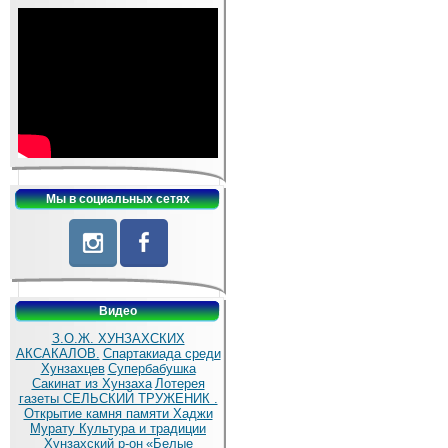
Мы в социальных сетях
Видео
З.О.Ж. ХУНЗАХСКИХ
АКСАКАЛОВ.
Спартакиада среди
Хунзахцев
Супербабушка
Сакинат из Хунзаха
Лотерея
газеты СЕЛЬСКИЙ ТРУЖЕНИК .
Открытие камня памяти Хаджи
Мурату
Культура и традиции
Хунзахский р-он
«Белые