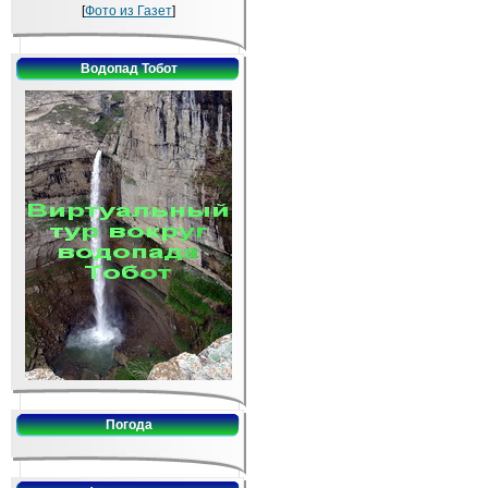
[
Фото из Газет
]
Водопад Тобот
Погода