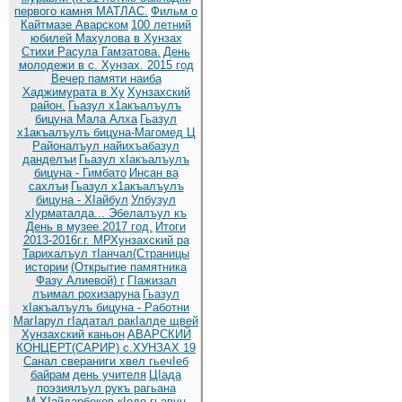
первого камня МАТЛАС.
Фильм о
Кайтмазе Аварском
100 летний
юбилей Махулова в Хунзах
Стихи Расула Гамзатова.
День
молодежи в с. Хунзах. 2015 год
Вечер памяти наиба
Хаджимурата в Ху
Хунзахский
район.
Гьазул х1акъалъулъ
бицуна Мала Алха
Гьазул
х1акъалъулъ бицуна-Магомед Ц
Районалъул найихъабазул
данделъи
Гьазул хIакъалъулъ
бицуна - Гимбато
Инсан ва
сахлъи
Гьазул х1акъалъулъ
бицуна - ХIайбул
Улбузул
хIурматалда... Эбелалъул къ
День в музее.2017 год.
Итоги
2013-2016г.г. МРХунзахский ра
Тарихалъул тIанчал(Страницы
истории
(Открытие памятника
Фазу Алиевой) г
ГIажизал
лъимал рохизаруна
Гьазул
хIакъалъулъ бицуна - Работни
МагIарул гIадатал ракIалде щвей
Хунзахский каньон
АВАРСКИЙ
КОНЦЕРТ(САРИР) с.ХУНЗАХ 19
Санал свераниги хвел гьечIеб
байрам
день учителя
ЦIада
поэзиялъул рукъ рагьана
М.ХIайдарбеков кIодо гьавун