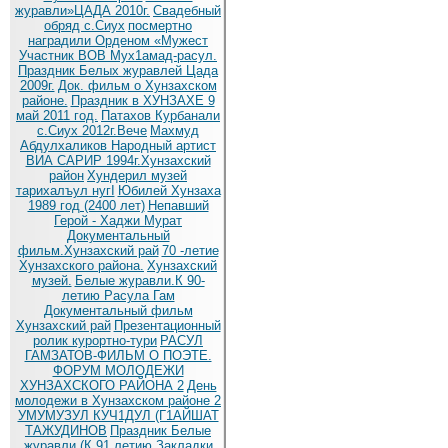
журавли»ЦАДА 2010г.
Cвадебный
обряд c.Сиух
посмертно
наградили Орденом «Мужест
Участник ВОВ Мух1амад-расул.
Праздник Белых журавлей Цада
2009г.
Док. фильм о Хунзахском
районе.
Праздник в ХУНЗАХЕ 9
май 2011 год.
Патахов Курбанали
с.Сиух 2012г.Вече
Махмуд
Абдулхаликов Народный артист
ВИА САРИР 1994г.Хунзахский
район
Хундерил музей
тарихалъул нугI
Юбилей Хунзаха
1989 год (2400 лет)
Непавший
Герой - Хаджи Мурат
Документальный
фильм.Хунзахский рай
70 -летие
Хунзахского района.
Хунзахский
музей.
Белые журавли.К 90-
летию Расула Гам
Документальный фильм
Хунзахский рай
Презентационный
ролик курортно-тури
РАСУЛ
ГАМЗАТОВ-ФИЛЬМ О ПОЭТЕ.
ФОРУМ МОЛОДЕЖИ
ХУНЗАХСКОГО РАЙОНА 2
День
молодежи в Хунзахском районе 2
УМУМУЗУЛ КУЧ1ДУЛ (Г1АЙШАТ
ТАЖУДИНОВ
Праздник Белые
журавли (К 91 летию
Закладки