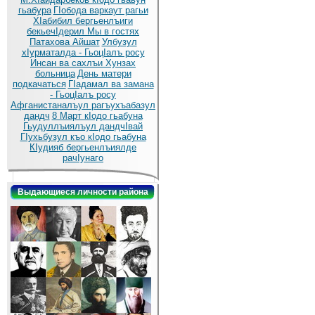
гьабура
ГIобода варкаут рагьи
ХIабибил бергьенлъиги
бекьечIдерил
Мы в гостях
Патахова Айшат
Улбузул
хIурматалда - ГьоцIалъ росу
Инсан ва сахлъи Хунзах
больница
День матери
подкачаться
ГIадамал ва замана
- ГьоцIалъ росу
Афганистаналъул рагъухъабазул
дандч
8 Март кIодо гьабуна
Гьудуллъиялъул дандчIвай
ГIухьбузул къо кIодо гьабуна
КIудияб бергьенлъиялде
рачIунаго
Выдающиеся личности района