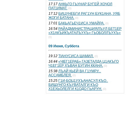
17:17
АНКЬГО ГЬУНАР БУГЕЙ ХОЧОЛ
ПАТ1ИМАТ.
(0)
17:12
БИЦУНЕБГИ РАГ1УН БУК1АНА, УЯБ
ЖОГИ БАТАНА.
(0)
17:01
БАКЬАГЬЕЧ1ИСА УМАЙРА.
(0)
16:54
РАЙАДМИНИСТРАЦИЯЛЪУЛ БЕТ1ЕР
«Х1АКЪИКЪАТАЛЪУХЪ» ГЬОБОЛЛЪУХЪ»
(0)
09 Июня, Суббота
19:12
ТIАНУСИСА ШАМИЛ.
(0)
16:44
«ЧIЕГ1ЕРАБ» ГАЗЕТАЛДА Ц1АКЪГО
Ч1ЕГ1ЕР ХЪВАН БУГИН ККАНА.
(0)
15:38
ЛЪАЙ КЬЕЙ ВА Г1УМРУ...
АССАМБЛЕЯ.
(0)
15:25
Г1И-БОЦ1УХЪАНАСУЛ КЪО..
БИЩУНГО КЪУВАТАЛГИ КЪО
Х1ЕХЬОЛЕЛГИ К1ОДО ГЬАРУН.
(0)