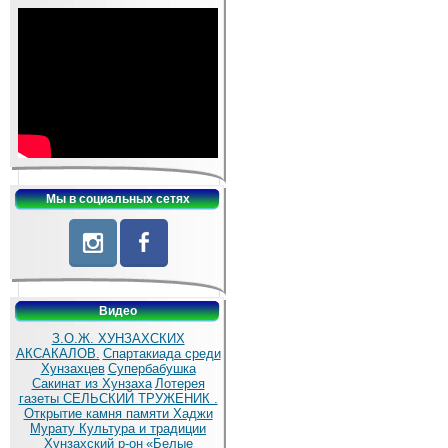
Мы в социальных сетях
Видео
З.О.Ж. ХУНЗАХСКИХ
АКСАКАЛОВ.
Спартакиада среди
Хунзахцев
Супербабушка
Сакинат из Хунзаха
Лотерея
газеты СЕЛЬСКИЙ ТРУЖЕНИК .
Открытие камня памяти Хаджи
Мурату
Культура и традиции
Хунзахский р-он
«Белые