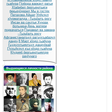
гьабура
ГIобода варкаут рагьи
ХIабибил бергьенлъиги
бекьечIдерил
Мы в гостях
Патахова Айшат
Улбузул
хIурматалда - ГьоцIалъ росу
Инсан ва сахлъи Хунзах
больница
День матери
подкачаться
ГIадамал ва замана
- ГьоцIалъ росу
Афганистаналъул рагъухъабазул
дандч
8 Март кIодо гьабуна
Гьудуллъиялъул дандчIвай
ГIухьбузул къо кIодо гьабуна
КIудияб бергьенлъиялде
рачIунаго
Выдающиеся личности района