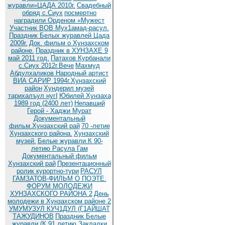
журавли»ЦАДА 2010г.
Cвадебный
обряд c.Сиух
посмертно
наградили Орденом «Мужест
Участник ВОВ Мух1амад-расул.
Праздник Белых журавлей Цада
2009г.
Док. фильм о Хунзахском
районе.
Праздник в ХУНЗАХЕ 9
май 2011 год.
Патахов Курбанали
с.Сиух 2012г.Вече
Махмуд
Абдулхаликов Народный артист
ВИА САРИР 1994г.Хунзахский
район
Хундерил музей
тарихалъул нугI
Юбилей Хунзаха
1989 год (2400 лет)
Непавший
Герой - Хаджи Мурат
Документальный
фильм.Хунзахский рай
70 -летие
Хунзахского района.
Хунзахский
музей.
Белые журавли.К 90-
летию Расула Гам
Документальный фильм
Хунзахский рай
Презентационный
ролик курортно-тури
РАСУЛ
ГАМЗАТОВ-ФИЛЬМ О ПОЭТЕ.
ФОРУМ МОЛОДЕЖИ
ХУНЗАХСКОГО РАЙОНА 2
День
молодежи в Хунзахском районе 2
УМУМУЗУЛ КУЧ1ДУЛ (Г1АЙШАТ
ТАЖУДИНОВ
Праздник Белые
журавли (К 91 летию
Закладки