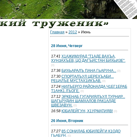
Главная
»
2012
»
Июнь
28 Июня, Четверг
17:41
Х1АЖИМУРАД "Т1АДЕ ВАХЪА,
ХУНЗАХЪЕВ, ЦО ДАГЪИСТАН БИХЬИЗЕ".
(0)
17:36
БИХЬАРАЛЪ ПАНА ГЬАРУНА...
(0)
17:30
СПОРТАЛЪУЛ ЦЕРЕХЪАБИ...
РЕЦАЛЪЕ МУСТАХ1ИКЪАВ.
(0)
17:24
НИЛЪЕРГО РАЙОНАЛДА Ч1ЕГ1ЕРАБ
Т1АНК1 ЛЪОГЕ.
(0)
17:12
ЭРКЕНАБ ГУГАРИЯЛЪУЛ ТУРНИР...
ШАГЬРУДИН ШАМХАЛОВ РАК1АЛДЕ
ЩВЕЗАВУН.
(0)
16:58
ЮБИЛЕЙГУН, Х1УРМАТИЯВ!
(0)
26 Июня, Вторник
17:27
85 СОНИЛАБ ЮБИЛЕЙГИ К1ОДО
ГЬАБУН.
(0)