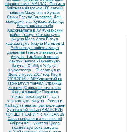
первого камня МАТЛАС.
Фильм о
Кайтмазе Аварском
100 летний
юбилей Махулова в Хунзах
Стихи Расула Гамзатова.
День
молодежи в с. Хунзах. 2015 год
Вечер памяти наиба
Хаджимурата в Ху
Хунзахский
район.
Гьазул х1акъалъулъ
бицуна Мала Алха
Гьазул
х1акъалъулъ бицуна-Магомед Ц
Районалъул найихъабазул
данделъи
Гьазул хIакъалъулъ
бицуна - Гимбато
Инсан ва
сахлъи
Гьазул х1акъалъулъ
бицуна - ХIайбул
Улбузул
хIурматалда... Эбелалъул къ
День в музее.2017 год.
Итоги
2013-2016г.г. МРХунзахский ра
Тарихалъул тIанчал(Страницы
истории
(Открытие памятника
Фазу Алиевой) г
ГIажизал
лъимал рохизаруна
Гьазул
хIакъалъулъ бицуна - Работни
МагIарул гIадатал ракIалде щвей
Хунзахский каньон
АВАРСКИЙ
КОНЦЕРТ(САРИР) с.ХУНЗАХ 19
Санал свераниги хвел гьечIеб
байрам
день учителя
ЦIада
поэзиялъул рукъ рагьана
М.ХIайдарбеков кIодо гьавун