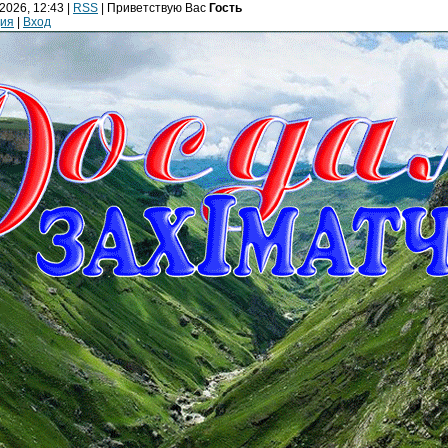
2026, 12:43 |
RSS
|
Приветствую Вас
Гость
ция
|
Вход