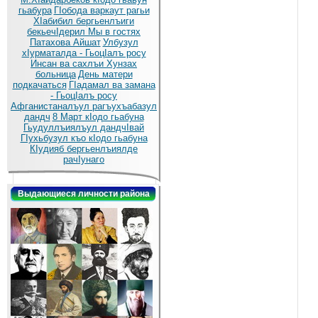
гьабура
ГIобода варкаут рагьи
ХIабибил бергьенлъиги
бекьечIдерил
Мы в гостях
Патахова Айшат
Улбузул
хIурматалда - ГьоцIалъ росу
Инсан ва сахлъи Хунзах
больница
День матери
подкачаться
ГIадамал ва замана
- ГьоцIалъ росу
Афганистаналъул рагъухъабазул
дандч
8 Март кIодо гьабуна
Гьудуллъиялъул дандчIвай
ГIухьбузул къо кIодо гьабуна
КIудияб бергьенлъиялде
рачIунаго
Выдающиеся личности района