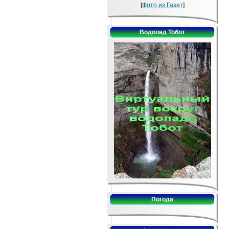
[
Фото из Газет
]
Водопад Тобот
Погода