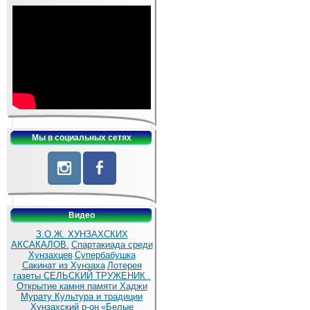
Мы в социальных сетях
Видео
З.О.Ж. ХУНЗАХСКИХ
АКСАКАЛОВ.
Спартакиада среди
Хунзахцев
Супербабушка
Сакинат из Хунзаха
Лотерея
газеты СЕЛЬСКИЙ ТРУЖЕНИК .
Открытие камня памяти Хаджи
Мурату
Культура и традиции
Хунзахский р-он
«Белые