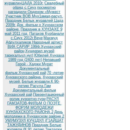
журавли»ЦАДА 2010г.
Cвадебный
обряд c.Сиух
посмертно
наградили Орденом «Мужест
Участник ВОВ Мух1амад-расул.
Праздник Белых журавлей Цада
2009г.
Док. фильм о Хунзахском
районе.
Праздник в ХУНЗАХЕ 9
май 2011 год.
Патахов Курбанали
с.Сиух 2012г.Вече
Махмуд
Абдулхаликов Народный артист
ВИА САРИР 1994г.Хунзахский
район
Хундерил музей
тарихалъул нугI
Юбилей Хунзаха
1989 год (2400 лет)
Непавший
Герой - Хаджи Мурат
Документальный
фильм.Хунзахский рай
70 -летие
Хунзахского района.
Хунзахский
музей.
Белые журавли.К 90-
летию Расула Гам
Документальный фильм
Хунзахский рай
Презентационный
ролик курортно-тури
РАСУЛ
ГАМЗАТОВ-ФИЛЬМ О ПОЭТЕ.
ФОРУМ МОЛОДЕЖИ
ХУНЗАХСКОГО РАЙОНА 2
День
молодежи в Хунзахском районе 2
УМУМУЗУЛ КУЧ1ДУЛ (Г1АЙШАТ
ТАЖУДИНОВ
Праздник Белые
журавли (К 91 летию
Закладки