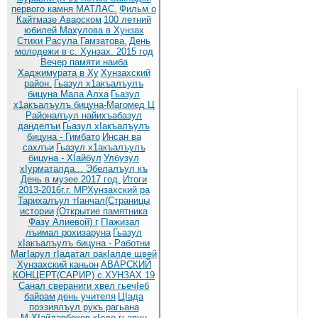
первого камня МАТЛАС.
Фильм о
Кайтмазе Аварском
100 летний
юбилей Махулова в Хунзах
Стихи Расула Гамзатова.
День
молодежи в с. Хунзах. 2015 год
Вечер памяти наиба
Хаджимурата в Ху
Хунзахский
район.
Гьазул х1акъалъулъ
бицуна Мала Алха
Гьазул
х1акъалъулъ бицуна-Магомед Ц
Районалъул найихъабазул
данделъи
Гьазул хIакъалъулъ
бицуна - Гимбато
Инсан ва
сахлъи
Гьазул х1акъалъулъ
бицуна - ХIайбул
Улбузул
хIурматалда... Эбелалъул къ
День в музее.2017 год.
Итоги
2013-2016г.г. МРХунзахский ра
Тарихалъул тIанчал(Страницы
истории
(Открытие памятника
Фазу Алиевой) г
ГIажизал
лъимал рохизаруна
Гьазул
хIакъалъулъ бицуна - Работни
МагIарул гIадатал ракIалде щвей
Хунзахский каньон
АВАРСКИЙ
КОНЦЕРТ(САРИР) с.ХУНЗАХ 19
Санал свераниги хвел гьечIеб
байрам
день учителя
ЦIада
поэзиялъул рукъ рагьана
М.ХIайдарбеков кIодо гьавун