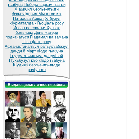
гьабура
ГIобода варкаут рагьи
ХIабибил бергьенлъиги
бекьечIдерил
Мы в гостях
Патахова Айшат
Улбузул
хIурматалда - ГьоцIалъ росу
Инсан ва сахлъи Хунзах
больница
День матери
подкачаться
ГIадамал ва замана
- ГьоцIалъ росу
Афганистаналъул рагъухъабазул
дандч
8 Март кIодо гьабуна
Гьудуллъиялъул дандчIвай
ГIухьбузул къо кIодо гьабуна
КIудияб бергьенлъиялде
рачIунаго
Выдающиеся личности района