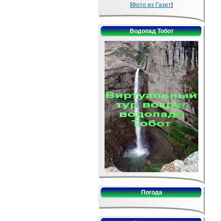
[
Фото из Газет
]
Водопад Тобот
Погода