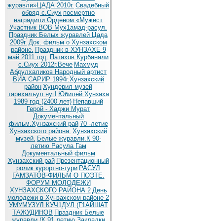
журавли»ЦАДА 2010г.
Cвадебный
обряд c.Сиух
посмертно
наградили Орденом «Мужест
Участник ВОВ Мух1амад-расул.
Праздник Белых журавлей Цада
2009г.
Док. фильм о Хунзахском
районе.
Праздник в ХУНЗАХЕ 9
май 2011 год.
Патахов Курбанали
с.Сиух 2012г.Вече
Махмуд
Абдулхаликов Народный артист
ВИА САРИР 1994г.Хунзахский
район
Хундерил музей
тарихалъул нугI
Юбилей Хунзаха
1989 год (2400 лет)
Непавший
Герой - Хаджи Мурат
Документальный
фильм.Хунзахский рай
70 -летие
Хунзахского района.
Хунзахский
музей.
Белые журавли.К 90-
летию Расула Гам
Документальный фильм
Хунзахский рай
Презентационный
ролик курортно-тури
РАСУЛ
ГАМЗАТОВ-ФИЛЬМ О ПОЭТЕ.
ФОРУМ МОЛОДЕЖИ
ХУНЗАХСКОГО РАЙОНА 2
День
молодежи в Хунзахском районе 2
УМУМУЗУЛ КУЧ1ДУЛ (Г1АЙШАТ
ТАЖУДИНОВ
Праздник Белые
журавли (К 91 летию
Закладки