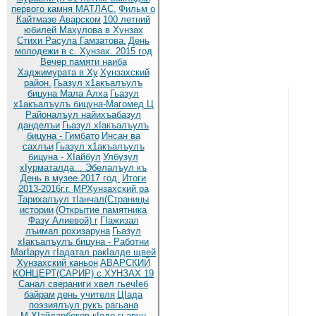
первого камня МАТЛАС.
Фильм о
Кайтмазе Аварском
100 летний
юбилей Махулова в Хунзах
Стихи Расула Гамзатова.
День
молодежи в с. Хунзах. 2015 год
Вечер памяти наиба
Хаджимурата в Ху
Хунзахский
район.
Гьазул х1акъалъулъ
бицуна Мала Алха
Гьазул
х1акъалъулъ бицуна-Магомед Ц
Районалъул найихъабазул
данделъи
Гьазул хIакъалъулъ
бицуна - Гимбато
Инсан ва
сахлъи
Гьазул х1акъалъулъ
бицуна - ХIайбул
Улбузул
хIурматалда... Эбелалъул къ
День в музее.2017 год.
Итоги
2013-2016г.г. МРХунзахский ра
Тарихалъул тIанчал(Страницы
истории
(Открытие памятника
Фазу Алиевой) г
ГIажизал
лъимал рохизаруна
Гьазул
хIакъалъулъ бицуна - Работни
МагIарул гIадатал ракIалде щвей
Хунзахский каньон
АВАРСКИЙ
КОНЦЕРТ(САРИР) с.ХУНЗАХ 19
Санал свераниги хвел гьечIеб
байрам
день учителя
ЦIада
поэзиялъул рукъ рагьана
М.ХIайдарбеков кIодо гьавун