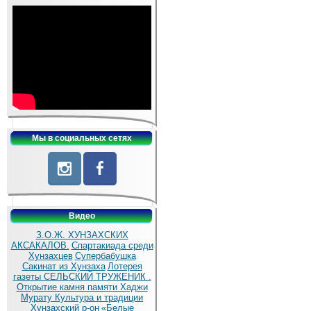
Мы в социальных сетях
Видео
З.О.Ж. ХУНЗАХСКИХ
АКСАКАЛОВ.
Спартакиада среди
Хунзахцев
Супербабушка
Сакинат из Хунзаха
Лотерея
газеты СЕЛЬСКИЙ ТРУЖЕНИК .
Открытие камня памяти Хаджи
Мурату
Культура и традиции
Хунзахский р-он
«Белые