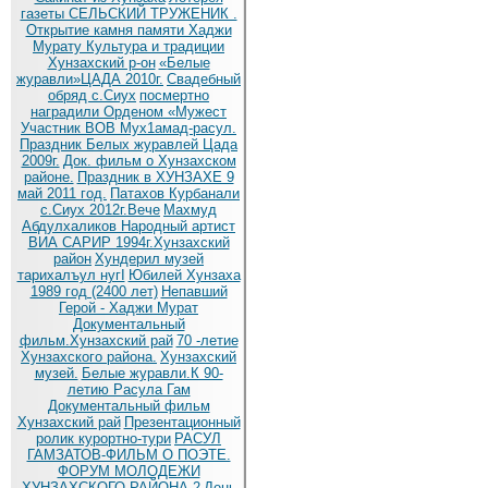
газеты СЕЛЬСКИЙ ТРУЖЕНИК .
Открытие камня памяти Хаджи
Мурату
Культура и традиции
Хунзахский р-он
«Белые
журавли»ЦАДА 2010г.
Cвадебный
обряд c.Сиух
посмертно
наградили Орденом «Мужест
Участник ВОВ Мух1амад-расул.
Праздник Белых журавлей Цада
2009г.
Док. фильм о Хунзахском
районе.
Праздник в ХУНЗАХЕ 9
май 2011 год.
Патахов Курбанали
с.Сиух 2012г.Вече
Махмуд
Абдулхаликов Народный артист
ВИА САРИР 1994г.Хунзахский
район
Хундерил музей
тарихалъул нугI
Юбилей Хунзаха
1989 год (2400 лет)
Непавший
Герой - Хаджи Мурат
Документальный
фильм.Хунзахский рай
70 -летие
Хунзахского района.
Хунзахский
музей.
Белые журавли.К 90-
летию Расула Гам
Документальный фильм
Хунзахский рай
Презентационный
ролик курортно-тури
РАСУЛ
ГАМЗАТОВ-ФИЛЬМ О ПОЭТЕ.
ФОРУМ МОЛОДЕЖИ
ХУНЗАХСКОГО РАЙОНА 2
День