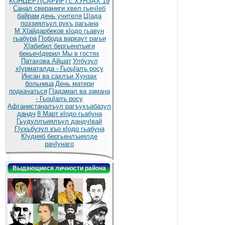
КОНЦЕРТ(САРИР) с.ХУНЗАХ 19
Санал свераниги хвел гьечIеб
байрам
день учителя
ЦIада
поэзиялъул рукъ рагьана
М.ХIайдарбеков кIодо гьавун
гьабура
ГIобода варкаут рагьи
ХIабибил бергьенлъиги
бекьечIдерил
Мы в гостях
Патахова Айшат
Улбузул
хIурматалда - ГьоцIалъ росу
Инсан ва сахлъи Хунзах
больница
День матери
подкачаться
ГIадамал ва замана
- ГьоцIалъ росу
Афганистаналъул рагъухъабазул
дандч
8 Март кIодо гьабуна
Гьудуллъиялъул дандчIвай
ГIухьбузул къо кIодо гьабуна
КIудияб бергьенлъиялде
рачIунаго
Выдающиеся личности района