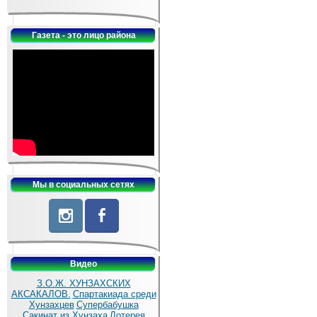
Газета - это лицо района
Мы в социальных сетях
Видео
З.О.Ж. ХУНЗАХСКИХ
АКСАКАЛОВ.
Спартакиада среди
Хунзахцев
Супербабушка
Сакинат из Хунзаха
Лотерея