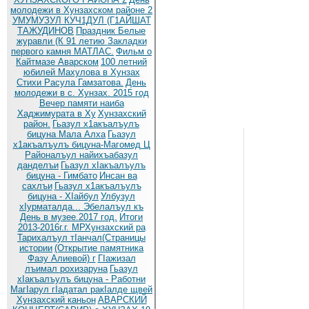
молодежи в Хунзахском районе 2
УМУМУЗУЛ КУЧ1ДУЛ (Г1АЙШАТ
ТАЖУДИНОВ
Праздник Белые
журавли (К 91 летию
Закладки
первого камня МАТЛАС.
Фильм о
Кайтмазе Аварском
100 летний
юбилей Махулова в Хунзах
Стихи Расула Гамзатова.
День
молодежи в с. Хунзах. 2015 год
Вечер памяти наиба
Хаджимурата в Ху
Хунзахский
район.
Гьазул х1акъалъулъ
бицуна Мала Алха
Гьазул
х1акъалъулъ бицуна-Магомед Ц
Районалъул найихъабазул
данделъи
Гьазул хIакъалъулъ
бицуна - Гимбато
Инсан ва
сахлъи
Гьазул х1акъалъулъ
бицуна - ХIайбул
Улбузул
хIурматалда... Эбелалъул къ
День в музее.2017 год.
Итоги
2013-2016г.г. МРХунзахский ра
Тарихалъул тIанчал(Страницы
истории
(Открытие памятника
Фазу Алиевой) г
ГIажизал
лъимал рохизаруна
Гьазул
хIакъалъулъ бицуна - Работни
МагIарул гIадатал ракIалде щвей
Хунзахский каньон
АВАРСКИЙ