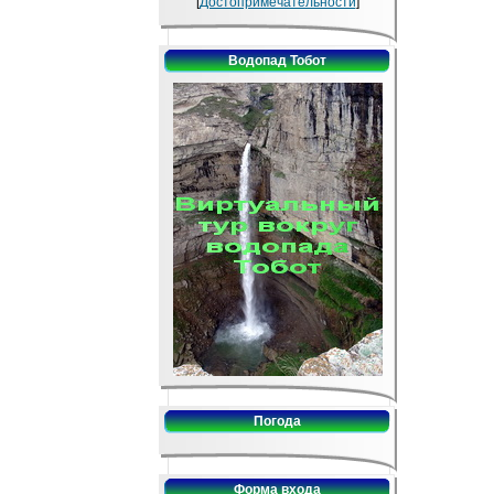
[
Достопримечательности
]
Водопад Тобот
Погода
Форма входа