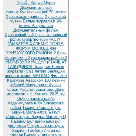
Герой - Хаджи Мурат
Документальный
фильм.Хунзахский рай
70 -летие
Хунзахского района.
Хунзахский
музей.
Белые журавли.К 90-
летию Расула Гам
Документальный фильм
Хунзахский рай
Презентационный
ролик курортно-тури
РАСУЛ
ГАМЗАТОВ-ФИЛЬМ О ПОЭТЕ.
ФОРУМ МОЛОДЕЖИ
ХУНЗАХСКОГО РАЙОНА 2
День
молодежи в Хунзахском районе 2
УМУМУЗУЛ КУЧ1ДУЛ (Г1АЙШАТ
ТАЖУДИНОВ
Праздник Белые
журавли (К 91 летию
Закладки
первого камня МАТЛАС.
Фильм о
Кайтмазе Аварском
100 летний
юбилей Махулова в Хунзах
Стихи Расула Гамзатова.
День
молодежи в с. Хунзах. 2015 год
Вечер памяти наиба
Хаджимурата в Ху
Хунзахский
район.
Гьазул х1акъалъулъ
бицуна Мала Алха
Гьазул
х1акъалъулъ бицуна-Магомед Ц
Районалъул найихъабазул
данделъи
Гьазул хIакъалъулъ
бицуна - Гимбато
Инсан ва
сахлъи
Гьазул х1акъалъулъ