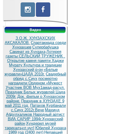
Видео
З.О.Ж. ХУНЗАХСКИХ
АКСАКАЛОВ.
Спартакиада среди
Хунзахцев
Супербабушка
Сакинат из Хунзаха
Лотерея
газеты СЕЛЬСКИЙ ТРУЖЕНИК .
Открытие камня памяти Хаджи
Мурату
Культура и традиции
Хунзахский р-он
«Белые
журавли»ЦАДА 2010г.
Cвадебный
обряд c.Сиух
посмертно
наградили Орденом «Мужест
Участник ВОВ Мух1амад-расул.
Праздник Белых журавлей Цада
2009г.
Док. фильм о Хунзахском
районе.
Праздник в ХУНЗАХЕ 9
май 2011 год.
Патахов Курбанали
с.Сиух 2012г.Вече
Махмуд
Абдулхаликов Народный артист
ВИА САРИР 1994г.Хунзахский
район
Хундерил музей
тарихалъул нугI
Юбилей Хунзаха
1989 год (2400 лет)
Непавший