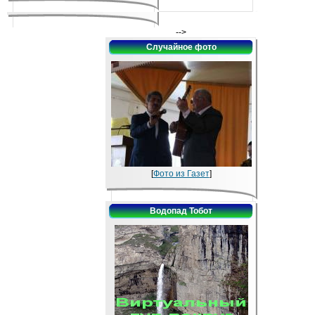
-->
Случайное фото
[
Фото из Газет
]
Водопад Тобот