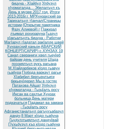
бицуна - ХIайбул
Улбузул
хIурматалда... Эбелалъул къ
День в музее.2017 год.
Итоги
2013-2016г.г. МРХунзахский ра
Тарихалъул тIанчал(Страницы
истории
(Открытие памятника
Фазу Алиевой) г
ГIажизал
лъимал рохизаруна
Гьазул
хIакъалъулъ бицуна - Работни
МагIарул гIадатал ракIалде щвей
Хунзахский каньон
АВАРСКИЙ
КОНЦЕРТ(САРИР) с.ХУНЗАХ 19
Санал свераниги хвел гьечIеб
байрам
день учителя
ЦIада
поэзиялъул рукъ рагьана
М.ХIайдарбеков кIодо гьавун
гьабура
ГIобода варкаут рагьи
ХIабибил бергьенлъиги
бекьечIдерил
Мы в гостях
Патахова Айшат
Улбузул
хIурматалда - ГьоцIалъ росу
Инсан ва сахлъи Хунзах
больница
День матери
подкачаться
ГIадамал ва замана
- ГьоцIалъ росу
Афганистаналъул рагъухъабазул
дандч
8 Март кIодо гьабуна
Гьудуллъиялъул дандчIвай
ГIухьбузул къо кIодо гьабуна
КIудияб бергьенлъиялде