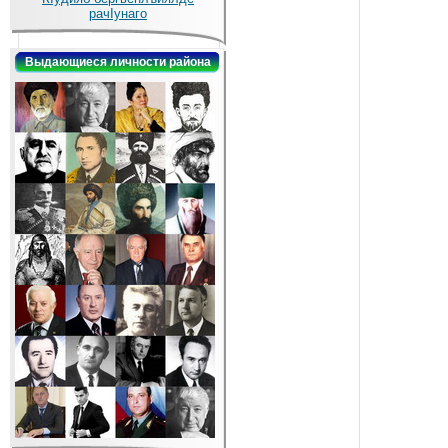
рачIунаго
Выдающиеся личности района