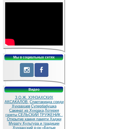
Мы в социальных сетях
Видео
З.О.Ж. ХУНЗАХСКИХ
АКСАКАЛОВ.
Спартакиада среди
Хунзахцев
Супербабушка
Сакинат из Хунзаха
Лотерея
газеты СЕЛЬСКИЙ ТРУЖЕНИК .
Открытие камня памяти Хаджи
Мурату
Культура и традиции
Хунзахский р-он
«Белые