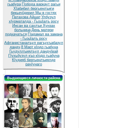
гьабура
ГIобода варкаут рагьи
ХIабибил бергьенлъиги
бекьечIдерил
Мы в гостях
Патахова Айшат
Улбузул
хIурматалда - ГьоцIалъ росу
Инсан ва сахлъи Хунзах
больница
День матери
подкачаться
ГIадамал ва замана
- ГьоцIалъ росу
Афганистаналъул рагъухъабазул
дандч
8 Март кIодо гьабуна
Гьудуллъиялъул дандчIвай
ГIухьбузул къо кIодо гьабуна
КIудияб бергьенлъиялде
рачIунаго
Выдающиеся личности района