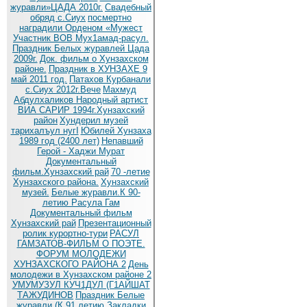
журавли»ЦАДА 2010г.
Cвадебный
обряд c.Сиух
посмертно
наградили Орденом «Мужест
Участник ВОВ Мух1амад-расул.
Праздник Белых журавлей Цада
2009г.
Док. фильм о Хунзахском
районе.
Праздник в ХУНЗАХЕ 9
май 2011 год.
Патахов Курбанали
с.Сиух 2012г.Вече
Махмуд
Абдулхаликов Народный артист
ВИА САРИР 1994г.Хунзахский
район
Хундерил музей
тарихалъул нугI
Юбилей Хунзаха
1989 год (2400 лет)
Непавший
Герой - Хаджи Мурат
Документальный
фильм.Хунзахский рай
70 -летие
Хунзахского района.
Хунзахский
музей.
Белые журавли.К 90-
летию Расула Гам
Документальный фильм
Хунзахский рай
Презентационный
ролик курортно-тури
РАСУЛ
ГАМЗАТОВ-ФИЛЬМ О ПОЭТЕ.
ФОРУМ МОЛОДЕЖИ
ХУНЗАХСКОГО РАЙОНА 2
День
молодежи в Хунзахском районе 2
УМУМУЗУЛ КУЧ1ДУЛ (Г1АЙШАТ
ТАЖУДИНОВ
Праздник Белые
журавли (К 91 летию
Закладки