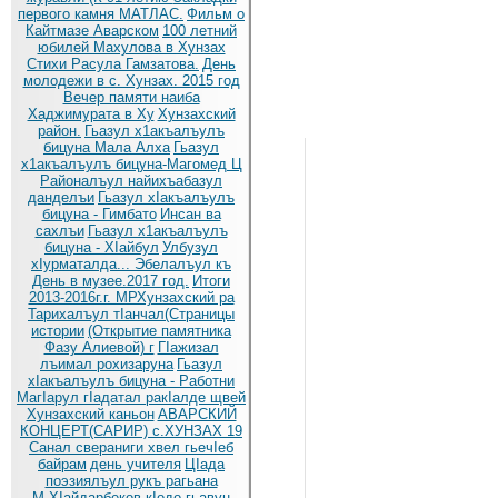
первого камня МАТЛАС.
Фильм о
Кайтмазе Аварском
100 летний
юбилей Махулова в Хунзах
Стихи Расула Гамзатова.
День
молодежи в с. Хунзах. 2015 год
Вечер памяти наиба
Хаджимурата в Ху
Хунзахский
район.
Гьазул х1акъалъулъ
бицуна Мала Алха
Гьазул
х1акъалъулъ бицуна-Магомед Ц
Районалъул найихъабазул
данделъи
Гьазул хIакъалъулъ
бицуна - Гимбато
Инсан ва
сахлъи
Гьазул х1акъалъулъ
бицуна - ХIайбул
Улбузул
хIурматалда... Эбелалъул къ
День в музее.2017 год.
Итоги
2013-2016г.г. МРХунзахский ра
Тарихалъул тIанчал(Страницы
истории
(Открытие памятника
Фазу Алиевой) г
ГIажизал
лъимал рохизаруна
Гьазул
хIакъалъулъ бицуна - Работни
МагIарул гIадатал ракIалде щвей
Хунзахский каньон
АВАРСКИЙ
КОНЦЕРТ(САРИР) с.ХУНЗАХ 19
Санал свераниги хвел гьечIеб
байрам
день учителя
ЦIада
поэзиялъул рукъ рагьана
М.ХIайдарбеков кIодо гьавун