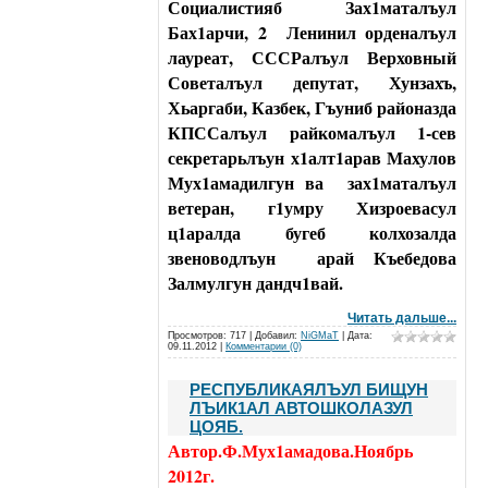
Социалистияб Зах1маталъул
Бах1арчи, 2
Ленинил орденалъул
лауреат, СССРалъул Верховный
Советалъул депутат, Хунзахъ,
Хьаргаби, Казбек, Гъуниб районазда
КПССалъул райкомалъул 1-сев
секретарьлъун х1алт1арав Махулов
Мух1амадилгун ва
зах1маталъул
ветеран, г1умру Хизроевасул
ц1аралда бугеб колхозалда
звеноводлъун
арай Къебедова
Залмулгун дандч1вай.
Читать дальше...
Просмотров: 717 | Добавил:
NiGMaT
| Дата:
09.11.2012
|
Комментарии (0)
РЕСПУБЛИКАЯЛЪУЛ БИЩУН
ЛЪИК1АЛ АВТОШКОЛАЗУЛ
ЦОЯБ.
Автор.Ф.Мух1амадова.Ноябрь
2012г.