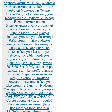
первого камня МАТЛАС.
Фильм о
Кайтмазе Аварском
100 летний
юбилей Махулова в Хунзах
Стихи Расула Гамзатова.
День
молодежи в с. Хунзах. 2015 год
Вечер памяти наиба
Хаджимурата в Ху
Хунзахский
район.
Гьазул х1акъалъулъ
бицуна Мала Алха
Гьазул
х1акъалъулъ бицуна-Магомед Ц
Районалъул найихъабазул
данделъи
Гьазул хIакъалъулъ
бицуна - Гимбато
Инсан ва
сахлъи
Гьазул х1акъалъулъ
бицуна - ХIайбул
Улбузул
хIурматалда... Эбелалъул къ
День в музее.2017 год.
Итоги
2013-2016г.г. МРХунзахский ра
Тарихалъул тIанчал(Страницы
истории
(Открытие памятника
Фазу Алиевой) г
ГIажизал
лъимал рохизаруна
Гьазул
хIакъалъулъ бицуна - Работни
МагIарул гIадатал ракIалде щвей
Хунзахский каньон
АВАРСКИЙ
КОНЦЕРТ(САРИР) с.ХУНЗАХ 19
Санал свераниги хвел гьечIеб
байрам
день учителя
ЦIада
поэзиялъул рукъ рагьана
М.ХIайдарбеков кIодо гьавун