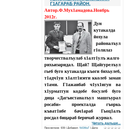
Г1АГАРАБ РАЙОН.
Автор.Ф.Мух1амадова.Ноябрь
2012г.
Дун
кутакалда
йохула
районалъул
г1олилаз
творчествалъулаб х1алт1улъ жалго
рихьизаридал. Щай? Щайгурелъул
гьеб буго кутакалда къоги бихьулеб,
т1адч1ун х1алт1изеги кколеб заман
т1ами. Г1ажаибаб ч1ух1игун ва
х1урматгун кодобе босулеб буго
дица «Дагъистаналъул машгьурал
росаби» проекталда гъоркь
къват1ибе бач1араб Гьоц1алъ
росдал бицараб беричаб журнал.
Читать дальше...
Просмотров: 939 | Добавил:
NiGMaT
| Дата: