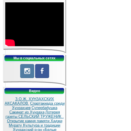
Мы в социальных сетях
Видео
З.О.Ж. ХУНЗАХСКИХ
АКСАКАЛОВ.
Спартакиада среди
Хунзахцев
Супербабушка
Сакинат из Хунзаха
Лотерея
газеты СЕЛЬСКИЙ ТРУЖЕНИК .
Открытие камня памяти Хаджи
Мурату
Культура и традиции
Хунзахский р-он
«Белые