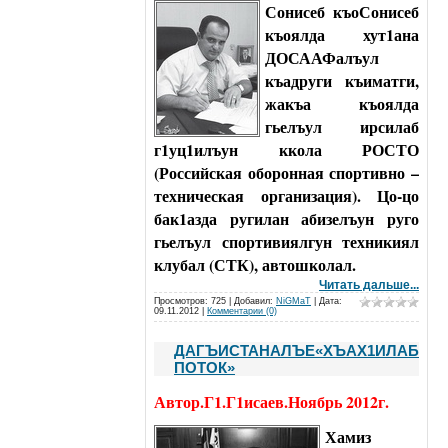
Сонисеб къоСонисеб
къоялда хут1ана
ДОСААФалъул
къадруги къиматги,
жакъа къоялда
гьелъул ирсилаб
г1уц1илъун ккола РОСТО
(Российская оборонная спортивно –
техническая организация). Цо-цо
бак1азда ругилан абизелъун руго
гьелъул спортивиялгун техникиял
клубал (СТК), автошколал.
Читать дальше...
Просмотров: 725 | Добавил:
NiGMaT
| Дата:
09.11.2012
|
Комментарии (0)
ДАГЪИСТАНАЛЪЕ«ХЪАХ1ИЛАБ
ПОТОК»
Автор.Г1.Г1исаев.Ноябрь 2012г.
Хамиз