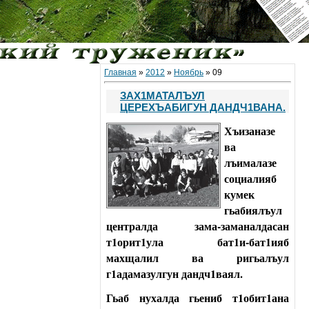
Главная
»
2012
»
Ноябрь
»
09
ЗАХ1МАТАЛЪУЛ
ЦЕРЕХЪАБИГУН ДАНДЧ1ВАНА.
Хъизаназе
ва
лъималазе
социалияб
кумек
гьабиялъул
централда зама-заманалдасан
т1орит1ула бат1и-бат1ияб
махщалил ва ригьалъул
г1адамазулгун дандч1ваял.
Гьаб нухалда гьениб т1обит1ана