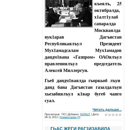
къоялъ, 25
октябралда,
х1алт1улаб
сапаралда
Москваялда
вук1арав
Дагъистан
Республикаялъул Президент
Мух1амадсалам Мух1амадов
дандч1вана «Газпром» ОАОялъул
правлениялъул председатель
Алексей Миллергун.
Гьеб дандч1ваялда гьоркьоб лъун
данд бана Дагъистан газалдалъун
хьезабиялъул к1вар бугеб чанго
суал.
Читать дальше...
Просмотров: 743 | Добавил:
NiGMaT
| Дата:
09.11.2012
|
Комментарии (0)
ГЬАС ЖЕГИ РАГ1ИЗАБИЛА