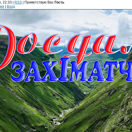
, 22:33 |
RSS
|
Приветствую Вас
Гость
ция
|
Вход