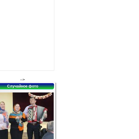
-->
Случайное фото