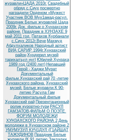
журавли»ЦАДА 2010г.
Cвадебный
обряд c.Сиух
посмертно
наградили Орденом «Мужест
Участник ВОВ Мух1амад-расул.
Праздник Белых журавлей Цада
2009г.
Док. фильм о Хунзахском
районе.
Праздник в ХУНЗАХЕ 9
май 2011 год.
Патахов Курбанали
с.Сиух 2012г.Вече
Махмуд
Абдулхаликов Народный артист
ВИА САРИР 1994г.Хунзахский
район
Хундерил музей
тарихалъул нугI
Юбилей Хунзаха
1989 год (2400 лет)
Непавший
Герой - Хаджи Мурат
Документальный
фильм.Хунзахский рай
70 -летие
Хунзахского района.
Хунзахский
музей.
Белые журавли.К 90-
летию Расула Гам
Документальный фильм
Хунзахский рай
Презентационный
ролик курортно-тури
РАСУЛ
ГАМЗАТОВ-ФИЛЬМ О ПОЭТЕ.
ФОРУМ МОЛОДЕЖИ
ХУНЗАХСКОГО РАЙОНА 2
День
молодежи в Хунзахском районе 2
УМУМУЗУЛ КУЧ1ДУЛ (Г1АЙШАТ
ТАЖУДИНОВ
Праздник Белые
журавли (К 91 летию
Закладки