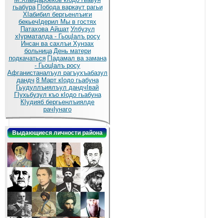
гьабура
ГIобода варкаут рагьи
ХIабибил бергьенлъиги
бекьечIдерил
Мы в гостях
Патахова Айшат
Улбузул
хIурматалда - ГьоцIалъ росу
Инсан ва сахлъи Хунзах
больница
День матери
подкачаться
ГIадамал ва замана
- ГьоцIалъ росу
Афганистаналъул рагъухъабазул
дандч
8 Март кIодо гьабуна
Гьудуллъиялъул дандчIвай
ГIухьбузул къо кIодо гьабуна
КIудияб бергьенлъиялде
рачIунаго
Выдающиеся личности района