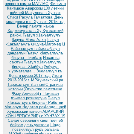
первого камня МАТЛАС.
Фильм о
Кайтмазе Аварском
100 летний
юбилей Махулова в Хунзах
Стихи Расула Гамзатова.
День
молодежи в с. Хунзах. 2015 год
Вечер памяти наиба
Хаджимурата в Ху
Хунзахский
район.
Гьазул х1акъалъулъ
бицуна Мала Алха
Гьазул
х1акъалъулъ бицуна-Магомед Ц
Районалъул найихъабазул
данделъи
Гьазул хIакъалъулъ
бицуна - Гимбато
Инсан ва
сахлъи
Гьазул х1акъалъулъ
бицуна - ХIайбул
Улбузул
хIурматалда... Эбелалъул къ
День в музее.2017 год.
Итоги
2013-2016г.г. МРХунзахский ра
Тарихалъул тIанчал(Страницы
истории
(Открытие памятника
Фазу Алиевой) г
ГIажизал
лъимал рохизаруна
Гьазул
хIакъалъулъ бицуна - Работни
МагIарул гIадатал ракIалде щвей
Хунзахский каньон
АВАРСКИЙ
КОНЦЕРТ(САРИР) с.ХУНЗАХ 19
Санал свераниги хвел гьечIеб
байрам
день учителя
ЦIада
поэзиялъул рукъ рагьана
М.ХIайдарбеков кIодо гьавун