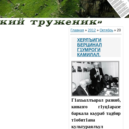
Главная
»
2012
»
Октябрь
»
20
ХЕРЛЪИГИ
БЕРЦИНАЛ
Г1УМРОГИ
КАМИЛАЛ.
Г1ахьаллъарал разияб,
киназго г1уц1аразе
баркала кьураб тадбир
т1обит1ана
культураялъул