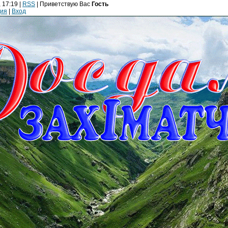
 17:19 |
RSS
|
Приветствую Вас
Гость
ция
|
Вход