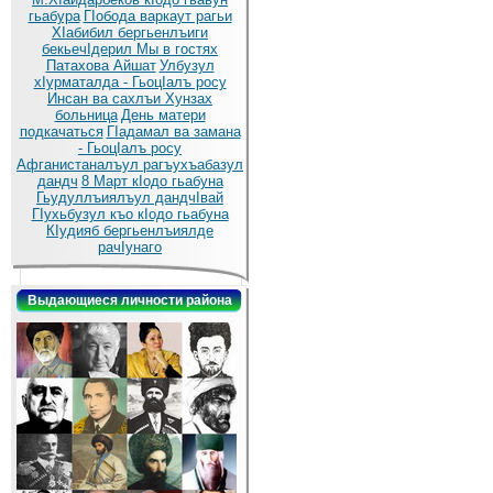
гьабура
ГIобода варкаут рагьи
ХIабибил бергьенлъиги
бекьечIдерил
Мы в гостях
Патахова Айшат
Улбузул
хIурматалда - ГьоцIалъ росу
Инсан ва сахлъи Хунзах
больница
День матери
подкачаться
ГIадамал ва замана
- ГьоцIалъ росу
Афганистаналъул рагъухъабазул
дандч
8 Март кIодо гьабуна
Гьудуллъиялъул дандчIвай
ГIухьбузул къо кIодо гьабуна
КIудияб бергьенлъиялде
рачIунаго
Выдающиеся личности района