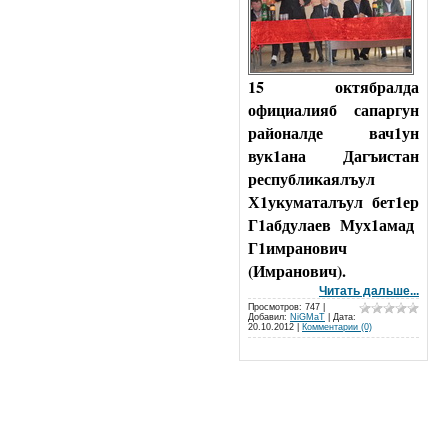
15 октябралда
официалияб сапаргун
районалде вач1ун
вук1ана Дагъистан
республикаялъул
Х1укуматалъул
бет1ер
Г1абдулаев Мух1амад
Г1имранович
(Имранович).
Читать дальше...
Просмотров: 747 |
Добавил:
NiGMaT
| Дата:
20.10.2012
|
Комментарии (0)