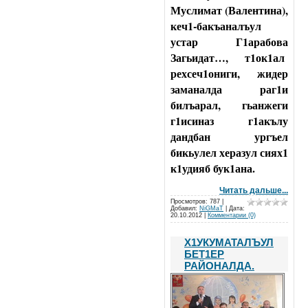
Муслимат (Валентина),
кеч1-бакъаналъул
устар Г1арабова
Загьидат…, т1ок1ал
рехсеч1ониги, жидер
заманалда раг1и
билъарал, гьанжеги
г1исиназ г1акълу
дандбан ургъел
бикьулел херазул сиях1
к1удияб бук1ана.
Читать дальше...
Просмотров: 787 |
Добавил:
NiGMaT
| Дата:
20.10.2012
|
Комментарии (0)
Х1УКУМАТАЛЪУЛ
БЕТ1ЕР
РАЙОНАЛДА.