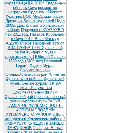
журавли»ЦАДА 2010г.
Cвадебный
обряд c.Сиух
посмертно
наградили Орденом «Мужест
Участник ВОВ Мух1амад-расул.
Праздник Белых журавлей Цада
2009г.
Док. фильм о Хунзахском
районе.
Праздник в ХУНЗАХЕ 9
май 2011 год.
Патахов Курбанали
с.Сиух 2012г.Вече
Махмуд
Абдулхаликов Народный артист
ВИА САРИР 1994г.Хунзахский
район
Хундерил музей
тарихалъул нугI
Юбилей Хунзаха
1989 год (2400 лет)
Непавший
Герой - Хаджи Мурат
Документальный
фильм.Хунзахский рай
70 -летие
Хунзахского района.
Хунзахский
музей.
Белые журавли.К 90-
летию Расула Гам
Документальный фильм
Хунзахский рай
Презентационный
ролик курортно-тури
РАСУЛ
ГАМЗАТОВ-ФИЛЬМ О ПОЭТЕ.
ФОРУМ МОЛОДЕЖИ
ХУНЗАХСКОГО РАЙОНА 2
День
молодежи в Хунзахском районе 2
УМУМУЗУЛ КУЧ1ДУЛ (Г1АЙШАТ
ТАЖУДИНОВ
Праздник Белые
журавли (К 91 летию
Закладки