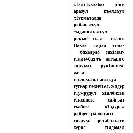
х1алт1ухъабаз ригь
аразул къоялъул
х1урматалда
районалъул
маданияталъул
рокъоб гьал
къояз.
Нахъа тарал соназ
бихьараб зах1мат-
г1акъубаялъ дагьалго
тархъун рук1аниги,
жеги
г1олохъанлъиялъул
гугьар бекич1ел, жидер
г1умрудул х1албихьи
г1исиназе сайгъат
гьабизе
х1адурал
райцентралдасаги
сверухъ росабалъаги
херал г1адамал