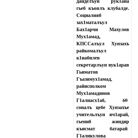
данделъун рук1ана
гьеб къоялъ клубалде.
Социалияб
зах1маталъул
Бах1арчи Махулов
Мух1амад,
КПССалъул Хунзахъ
райкомалъул
к1иабилев
секретарлъун вук1арав
Гьиматов
Гъазимух1амад,
райисполком
Мух1амадинов
Г1алиасх1аб, 60
соналъ цебе Хунзахъе
учительлъун яч1арай,
гьениб жиндир
къисмат батарай
Г1аликулова