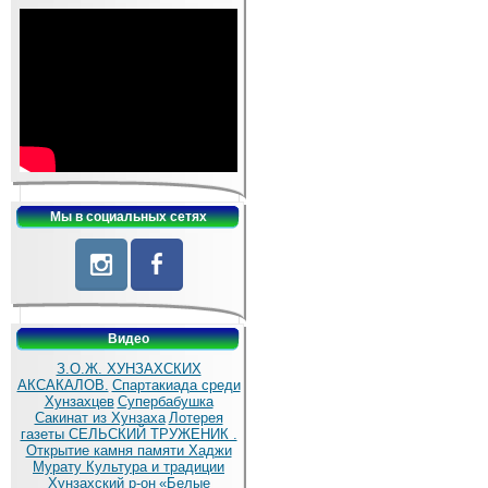
Мы в социальных сетях
Видео
З.О.Ж. ХУНЗАХСКИХ
АКСАКАЛОВ.
Спартакиада среди
Хунзахцев
Супербабушка
Сакинат из Хунзаха
Лотерея
газеты СЕЛЬСКИЙ ТРУЖЕНИК .
Открытие камня памяти Хаджи
Мурату
Культура и традиции
Хунзахский р-он
«Белые