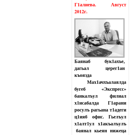
Г1алиева. Август
2012г.
Баянаб бук1ахъе,
дагьал церег1ан
къоязда
Мах1ачхъалаялда
бугеб «Экспресс»
банкалъул филиал
х1исабалда Г1арани
росулъ рагьана т1адеги
ц1ияб офис. Гьелъул
х1алт1ул х1акъалъулъ
баянал
кьеян
нижеца