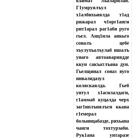
къимат лъаларилан.
Г1умруялъул
х1албихьиялда т1ад
рижарал ч1орг1анги
рит1арал раг1аби руго
гьел. Анц1ила анкьго
соналъ цебе
хъулухъалъулаб ишалъ
унаго автоавариядде
ккун сакъатлъана дун.
Гьелщинал соназ вуго
инвалидазул
коляскаялда. Гьеб
унтул х1асилалдаги,
г1аммаб куцалда черх
заг1иплъиялъги ккана
г1емерал
больницабазде, рихьана
чанги тохтурзаби.
Рук1ана унтаразе