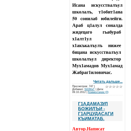
Исана искусствалъул
школалъ, т1обит1ана
50 сонилаб юбилейги.
Араб ц1алул соналда
жидецаго гьабураб
х1алт1ул
х1акъкалъулъ нижее
бицана искусствалъул
школалъул директор
Мух1амадов Мух1амад
Жабраг1иловичас.
Читать дальше...
Просмотров: 747 |
Добавил:
NiGMaT
| Дата:
09.10.2012
|
Комментарии (0)
Г1АДАМАЗУЛ
БОЖИЛЪИ -
Г1АРЦУДАСАГИ
КЪИМАТАБ.
Автор.Написат