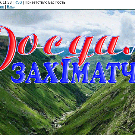
, 11:33 |
RSS
|
Приветствую Вас
Гость
ция
|
Вход