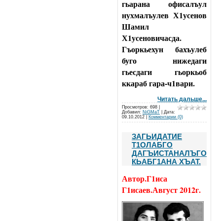
гьарана офисалъул
нухмалъулев Х1усенов
Шамил
Х1усеновичасда.
Гъоркьехун бахъулеб
буго нижедаги
гьесдаги
гьоркьоб
ккараб гара-ч1вари.
Читать дальше...
Просмотров: 698 |
Добавил:
NiGMaT
| Дата:
09.10.2012
|
Комментарии (0)
ЗАГЬИДАТИЕ
Т1ОЛАБГО
ДАГЪИСТАНАЛЪГО
КЬАБГ1АНА ХЪАТ.
Автор.Г1иса
Г1исаев.Август 2012г.