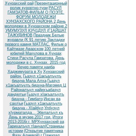
Хунзахский рай
Презентационный
ролик курортно-тури
РАСУЛ
ГАМЗАТОВ-ФИЛЬМ О ПОЭТЕ.
ФОРУМ МОЛОДЕЖИ
ХУНЗАХСКОГО РАЙОНА 2
День
молодежи в Хунзахском районе 2
УМУМУЗУЛ КУЧ1ДУЛ (Г1АЙШАТ
ТАЖУДИНОВ
Праздник Белые
журавли (К 91 летию
Закладки
первого камня МАТЛАС.
Фильм о
Кайтмазе Аварском
100 летний
юбилей Махулова в Хунзах
Стихи Расула Гамзатова.
День
молодежи в с. Хунзах. 2015 год
Вечер памяти наиба
Хаджимурата в Ху
Хунзахский
район.
Гьазул х1акъалъулъ
бицуна Мала Алха
Гьазул
х1акъалъулъ бицуна-Магомед Ц
Районалъул найихъабазул
данделъи
Гьазул хIакъалъулъ
бицуна - Гимбато
Инсан ва
сахлъи
Гьазул х1акъалъулъ
бицуна - ХIайбул
Улбузул
хIурматалда... Эбелалъул къ
День в музее.2017 год.
Итоги
2013-2016г.г. МРХунзахский ра
Тарихалъул тIанчал(Страницы
истории
(Открытие памятника
Фазу Алиевой) г
ГIажизал