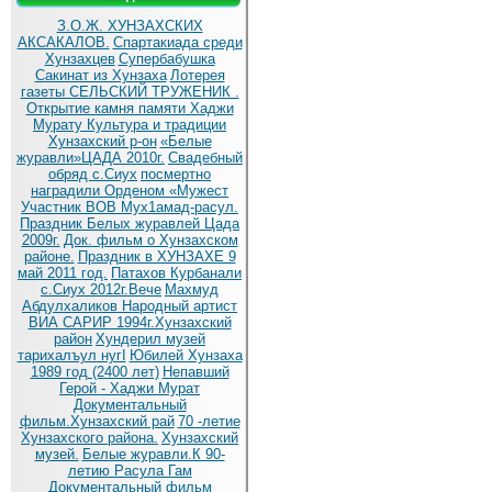
З.О.Ж. ХУНЗАХСКИХ
АКСАКАЛОВ.
Спартакиада среди
Хунзахцев
Супербабушка
Сакинат из Хунзаха
Лотерея
газеты СЕЛЬСКИЙ ТРУЖЕНИК .
Открытие камня памяти Хаджи
Мурату
Культура и традиции
Хунзахский р-он
«Белые
журавли»ЦАДА 2010г.
Cвадебный
обряд c.Сиух
посмертно
наградили Орденом «Мужест
Участник ВОВ Мух1амад-расул.
Праздник Белых журавлей Цада
2009г.
Док. фильм о Хунзахском
районе.
Праздник в ХУНЗАХЕ 9
май 2011 год.
Патахов Курбанали
с.Сиух 2012г.Вече
Махмуд
Абдулхаликов Народный артист
ВИА САРИР 1994г.Хунзахский
район
Хундерил музей
тарихалъул нугI
Юбилей Хунзаха
1989 год (2400 лет)
Непавший
Герой - Хаджи Мурат
Документальный
фильм.Хунзахский рай
70 -летие
Хунзахского района.
Хунзахский
музей.
Белые журавли.К 90-
летию Расула Гам
Документальный фильм