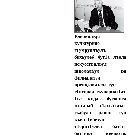
Районалъул
культурияб
г1умруялъулъ
бихьулеб бут1а лъола
искусствалъул
школалъул ва
филиалазул
преподователазгун
г1исинал гьунарчаг1аз.
Гьез кидаго бугониги
жигараб
г1ахьаллъи
гьабула район тун
къват1ибехун
т1орит1улел бат1и-
бат1иял къецазда.