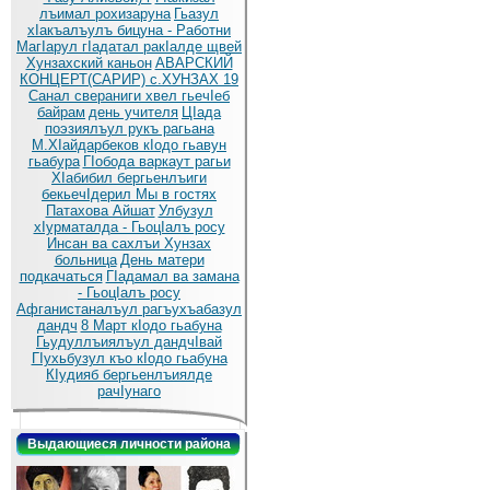
лъимал рохизаруна
Гьазул
хIакъалъулъ бицуна - Работни
МагIарул гIадатал ракIалде щвей
Хунзахский каньон
АВАРСКИЙ
КОНЦЕРТ(САРИР) с.ХУНЗАХ 19
Санал свераниги хвел гьечIеб
байрам
день учителя
ЦIада
поэзиялъул рукъ рагьана
М.ХIайдарбеков кIодо гьавун
гьабура
ГIобода варкаут рагьи
ХIабибил бергьенлъиги
бекьечIдерил
Мы в гостях
Патахова Айшат
Улбузул
хIурматалда - ГьоцIалъ росу
Инсан ва сахлъи Хунзах
больница
День матери
подкачаться
ГIадамал ва замана
- ГьоцIалъ росу
Афганистаналъул рагъухъабазул
дандч
8 Март кIодо гьабуна
Гьудуллъиялъул дандчIвай
ГIухьбузул къо кIодо гьабуна
КIудияб бергьенлъиялде
рачIунаго
Выдающиеся личности района