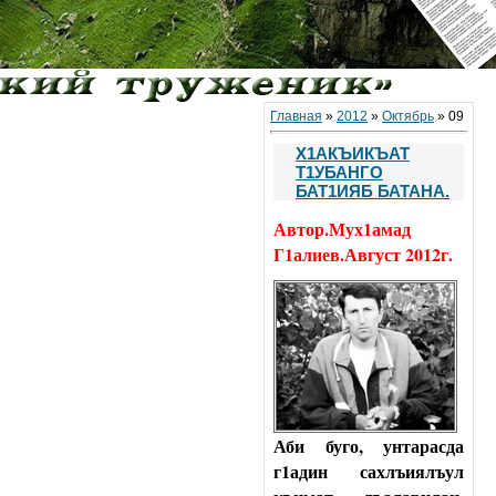
Главная
»
2012
»
Октябрь
»
09
Х1АКЪИКЪАТ
Т1УБАНГО
БАТ1ИЯБ БАТАНА.
Автор.Мух1амад
Г1алиев.Август 2012г.
Аби буго, унтарасда
г1адин сахлъиялъул