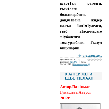
шарт1ал ругелги,
гьеч1елги
больницабиги,
дандч1вана жидер
налъи бич1ч1улелги,
гьеб т1аса-масаго
т1убалелги
тохтурзабиги. Гьезул
бицинарин.
Читать дальше...
Просмотров: 1271 |
Добавил:
NiGMaT
| Дата:
09.10.2012
|
Комментарии (0)
ХIАЛТ1И ЖЕГИ
ЦЕБЕ Т1ЕЛААН.
Автор.Пат1имат
Гунашева.Август
2012г.