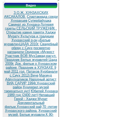
Видео
З.О.Ж. ХУНЗАХСКИХ
АКСАКАЛОВ.
Спартакиада среди
Хунзахцев
Супербабушка
Сакинат из Хунзаха
Лотерея
газеты СЕЛЬСКИЙ ТРУЖЕНИК .
Открытие камня памяти Хаджи
Мурату
Культура и традиции
Хунзахский р-он
«Белые
журавли»ЦАДА 2010г.
Cвадебный
обряд c.Сиух
посмертно
наградили Орденом «Мужест
Участник ВОВ Мух1амад-расул.
Праздник Белых журавлей Цада
2009г.
Док. фильм о Хунзахском
районе.
Праздник в ХУНЗАХЕ 9
май 2011 год.
Патахов Курбанали
с.Сиух 2012г.Вече
Махмуд
Абдулхаликов Народный артист
ВИА САРИР 1994г.Хунзахский
район
Хундерил музей
тарихалъул нугI
Юбилей Хунзаха
1989 год (2400 лет)
Непавший
Герой - Хаджи Мурат
Документальный
фильм.Хунзахский рай
70 -летие
Хунзахского района.
Хунзахский
музей.
Белые журавли.К 90-