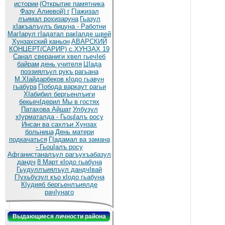
истории
(Открытие памятника
Фазу Алиевой) г
ГIажизал
лъимал рохизаруна
Гьазул
хIакъалъулъ бицуна - Работни
МагIарул гIадатал ракIалде щвей
Хунзахский каньон
АВАРСКИЙ
КОНЦЕРТ(САРИР) с.ХУНЗАХ 19
Санал свераниги хвел гьечIеб
байрам
день учителя
ЦIада
поэзиялъул рукъ рагьана
М.ХIайдарбеков кIодо гьавун
гьабура
ГIобода варкаут рагьи
ХIабибил бергьенлъиги
бекьечIдерил
Мы в гостях
Патахова Айшат
Улбузул
хIурматалда - ГьоцIалъ росу
Инсан ва сахлъи Хунзах
больница
День матери
подкачаться
ГIадамал ва замана
- ГьоцIалъ росу
Афганистаналъул рагъухъабазул
дандч
8 Март кIодо гьабуна
Гьудуллъиялъул дандчIвай
ГIухьбузул къо кIодо гьабуна
КIудияб бергьенлъиялде
рачIунаго
Выдающиеся личности района