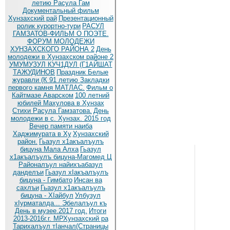
летию Расула Гам
Документальный фильм
Хунзахский рай
Презентационный
ролик курортно-тури
РАСУЛ
ГАМЗАТОВ-ФИЛЬМ О ПОЭТЕ.
ФОРУМ МОЛОДЕЖИ
ХУНЗАХСКОГО РАЙОНА 2
День
молодежи в Хунзахском районе 2
УМУМУЗУЛ КУЧ1ДУЛ (Г1АЙШАТ
ТАЖУДИНОВ
Праздник Белые
журавли (К 91 летию
Закладки
первого камня МАТЛАС.
Фильм о
Кайтмазе Аварском
100 летний
юбилей Махулова в Хунзах
Стихи Расула Гамзатова.
День
молодежи в с. Хунзах. 2015 год
Вечер памяти наиба
Хаджимурата в Ху
Хунзахский
район.
Гьазул х1акъалъулъ
бицуна Мала Алха
Гьазул
х1акъалъулъ бицуна-Магомед Ц
Районалъул найихъабазул
данделъи
Гьазул хIакъалъулъ
бицуна - Гимбато
Инсан ва
сахлъи
Гьазул х1акъалъулъ
бицуна - ХIайбул
Улбузул
хIурматалда... Эбелалъул къ
День в музее.2017 год.
Итоги
2013-2016г.г. МРХунзахский ра
Тарихалъул тIанчал(Страницы