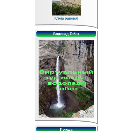
[
Села района
]
Водопад Тобот
Погода