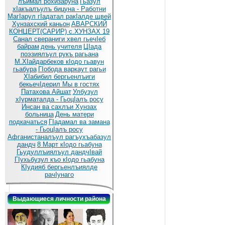
лъимал рохизаруна
Гьазул
хIакъалъулъ бицуна - Работни
МагIарул гIадатал ракIалде щвей
Хунзахский каньон
АВАРСКИЙ
КОНЦЕРТ(САРИР) с.ХУНЗАХ 19
Санал свераниги хвел гьечIеб
байрам
день учителя
ЦIада
поэзиялъул рукъ рагьана
М.ХIайдарбеков кIодо гьавун
гьабура
ГIобода варкаут рагьи
ХIабибил бергьенлъиги
бекьечIдерил
Мы в гостях
Патахова Айшат
Улбузул
хIурматалда - ГьоцIалъ росу
Инсан ва сахлъи Хунзах
больница
День матери
подкачаться
ГIадамал ва замана
- ГьоцIалъ росу
Афганистаналъул рагъухъабазул
дандч
8 Март кIодо гьабуна
Гьудуллъиялъул дандчIвай
ГIухьбузул къо кIодо гьабуна
КIудияб бергьенлъиялде
рачIунаго
Выдающиеся личности района