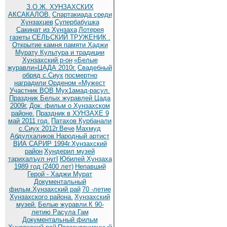
З.О.Ж. ХУНЗАХСКИХ
АКСАКАЛОВ.
Спартакиада среди
Хунзахцев
Супербабушка
Сакинат из Хунзаха
Лотерея
газеты СЕЛЬСКИЙ ТРУЖЕНИК .
Открытие камня памяти Хаджи
Мурату
Культура и традиции
Хунзахский р-он
«Белые
журавли»ЦАДА 2010г.
Cвадебный
обряд c.Сиух
посмертно
наградили Орденом «Мужест
Участник ВОВ Мух1амад-расул.
Праздник Белых журавлей Цада
2009г.
Док. фильм о Хунзахском
районе.
Праздник в ХУНЗАХЕ 9
май 2011 год.
Патахов Курбанали
с.Сиух 2012г.Вече
Махмуд
Абдулхаликов Народный артист
ВИА САРИР 1994г.Хунзахский
район
Хундерил музей
тарихалъул нугI
Юбилей Хунзаха
1989 год (2400 лет)
Непавший
Герой - Хаджи Мурат
Документальный
фильм.Хунзахский рай
70 -летие
Хунзахского района.
Хунзахский
музей.
Белые журавли.К 90-
летию Расула Гам
Документальный фильм