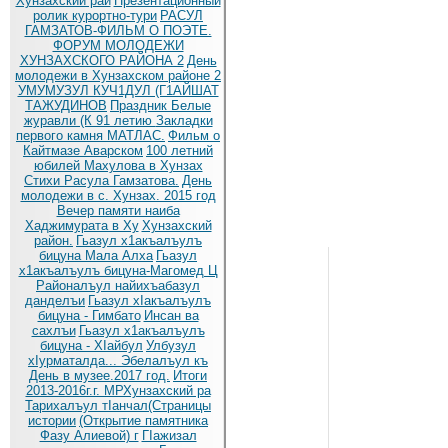
Хунзахский рай
Презентационный
ролик курортно-тури
РАСУЛ
ГАМЗАТОВ-ФИЛЬМ О ПОЭТЕ.
ФОРУМ МОЛОДЕЖИ
ХУНЗАХСКОГО РАЙОНА 2
День
молодежи в Хунзахском районе 2
УМУМУЗУЛ КУЧ1ДУЛ (Г1АЙШАТ
ТАЖУДИНОВ
Праздник Белые
журавли (К 91 летию
Закладки
первого камня МАТЛАС.
Фильм о
Кайтмазе Аварском
100 летний
юбилей Махулова в Хунзах
Стихи Расула Гамзатова.
День
молодежи в с. Хунзах. 2015 год
Вечер памяти наиба
Хаджимурата в Ху
Хунзахский
район.
Гьазул х1акъалъулъ
бицуна Мала Алха
Гьазул
х1акъалъулъ бицуна-Магомед Ц
Районалъул найихъабазул
данделъи
Гьазул хIакъалъулъ
бицуна - Гимбато
Инсан ва
сахлъи
Гьазул х1акъалъулъ
бицуна - ХIайбул
Улбузул
хIурматалда... Эбелалъул къ
День в музее.2017 год.
Итоги
2013-2016г.г. МРХунзахский ра
Тарихалъул тIанчал(Страницы
истории
(Открытие памятника
Фазу Алиевой) г
ГIажизал