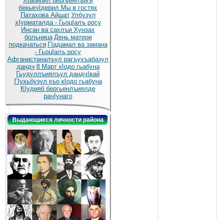
ХIабибил бергьенлъиги
бекьечIдерил
Мы в гостях
Патахова Айшат
Улбузул
хIурматалда - ГьоцIалъ росу
Инсан ва сахлъи Хунзах
больница
День матери
подкачаться
ГIадамал ва замана
- ГьоцIалъ росу
Афганистаналъул рагъухъабазул
дандч
8 Март кIодо гьабуна
Гьудуллъиялъул дандчIвай
ГIухьбузул къо кIодо гьабуна
КIудияб бергьенлъиялде
рачIунаго
Выдающиеся личности района