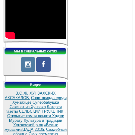
Мы в социальных сетях
Видео
З.О.Ж. ХУНЗАХСКИХ
АКСАКАЛОВ.
Спартакиада среди
Хунзахцев
Супербабушка
Сакинат из Хунзаха
Лотерея
газеты СЕЛЬСКИЙ ТРУЖЕНИК .
Открытие камня памяти Хаджи
Мурату
Культура и традиции
Хунзахский р-он
«Белые
журавли»ЦАДА 2010г.
Cвадебный
обряд c.Сиух
посмертно