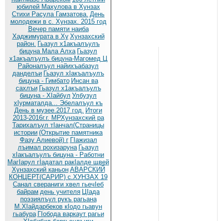
юбилей Махулова в Хунзах
Стихи Расула Гамзатова.
День
молодежи в с. Хунзах. 2015 год
Вечер памяти наиба
Хаджимурата в Ху
Хунзахский
район.
Гьазул х1акъалъулъ
бицуна Мала Алха
Гьазул
х1акъалъулъ бицуна-Магомед Ц
Районалъул найихъабазул
данделъи
Гьазул хIакъалъулъ
бицуна - Гимбато
Инсан ва
сахлъи
Гьазул х1акъалъулъ
бицуна - ХIайбул
Улбузул
хIурматалда... Эбелалъул къ
День в музее.2017 год.
Итоги
2013-2016г.г. МРХунзахский ра
Тарихалъул тIанчал(Страницы
истории
(Открытие памятника
Фазу Алиевой) г
ГIажизал
лъимал рохизаруна
Гьазул
хIакъалъулъ бицуна - Работни
МагIарул гIадатал ракIалде щвей
Хунзахский каньон
АВАРСКИЙ
КОНЦЕРТ(САРИР) с.ХУНЗАХ 19
Санал свераниги хвел гьечIеб
байрам
день учителя
ЦIада
поэзиялъул рукъ рагьана
М.ХIайдарбеков кIодо гьавун
гьабура
ГIобода варкаут рагьи