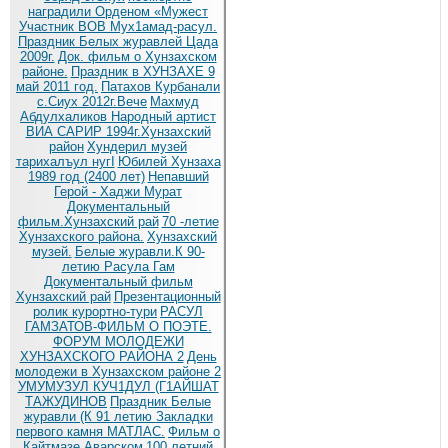
наградили Орденом «Мужест
Участник ВОВ Мух1амад-расул.
Праздник Белых журавлей Цада
2009г.
Док. фильм о Хунзахском
районе.
Праздник в ХУНЗАХЕ 9
май 2011 год.
Патахов Курбанали
с.Сиух 2012г.Вече
Махмуд
Абдулхаликов Народный артист
ВИА САРИР 1994г.Хунзахский
район
Хундерил музей
тарихалъул нугI
Юбилей Хунзаха
1989 год (2400 лет)
Непавший
Герой - Хаджи Мурат
Документальный
фильм.Хунзахский рай
70 -летие
Хунзахского района.
Хунзахский
музей.
Белые журавли.К 90-
летию Расула Гам
Документальный фильм
Хунзахский рай
Презентационный
ролик курортно-тури
РАСУЛ
ГАМЗАТОВ-ФИЛЬМ О ПОЭТЕ.
ФОРУМ МОЛОДЕЖИ
ХУНЗАХСКОГО РАЙОНА 2
День
молодежи в Хунзахском районе 2
УМУМУЗУЛ КУЧ1ДУЛ (Г1АЙШАТ
ТАЖУДИНОВ
Праздник Белые
журавли (К 91 летию
Закладки
первого камня МАТЛАС.
Фильм о
Кайтмазе Аварском
100 летний