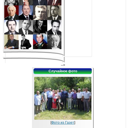
-->
Случайное фото
[
Фото из Газет
]