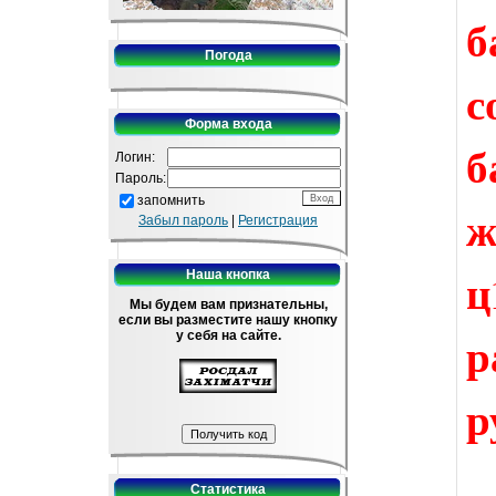
б
Погода
с
Форма входа
б
Логин:
Пароль:
запомнить
ж
Забыл пароль
|
Регистрация
ц
Наша кнопка
Мы будем вам признательны,
если вы разместите нашу кнопку
р
у себя на сайте.
р
Статистика