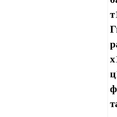
т
Г
р
ф
т