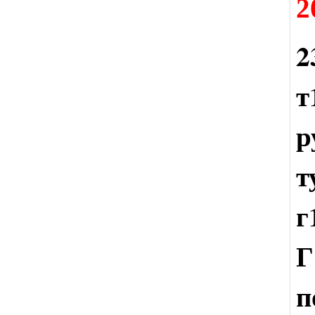
2
2
т
р
т
г
п