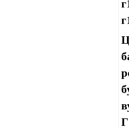
г
г
Ц
б
р
б
Г