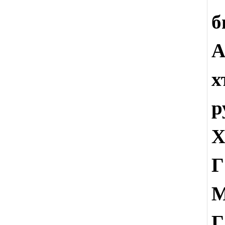
б
А
х
р
Х
Г
Г