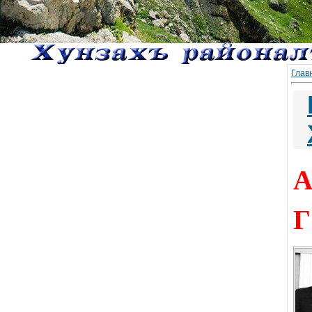
Глав
А
Г