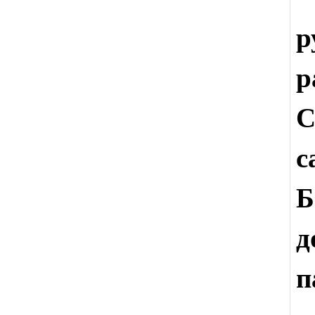
р
р
С
с
Б
д
п