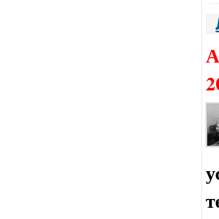
А
2
у
т