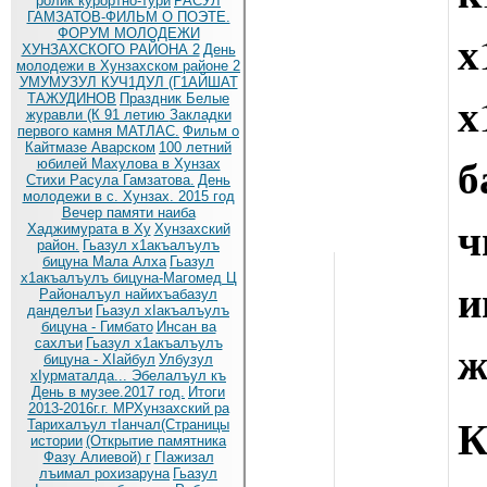
ролик курортно-тури
РАСУЛ
ГАМЗАТОВ-ФИЛЬМ О ПОЭТЕ.
х
ФОРУМ МОЛОДЕЖИ
ХУНЗАХСКОГО РАЙОНА 2
День
молодежи в Хунзахском районе 2
УМУМУЗУЛ КУЧ1ДУЛ (Г1АЙШАТ
ТАЖУДИНОВ
Праздник Белые
журавли (К 91 летию
Закладки
первого камня МАТЛАС.
Фильм о
Кайтмазе Аварском
100 летний
б
юбилей Махулова в Хунзах
Стихи Расула Гамзатова.
День
молодежи в с. Хунзах. 2015 год
Вечер памяти наиба
ч
Хаджимурата в Ху
Хунзахский
район.
Гьазул х1акъалъулъ
бицуна Мала Алха
Гьазул
х1акъалъулъ бицуна-Магомед Ц
и
Районалъул найихъабазул
данделъи
Гьазул хIакъалъулъ
бицуна - Гимбато
Инсан ва
ж
сахлъи
Гьазул х1акъалъулъ
бицуна - ХIайбул
Улбузул
хIурматалда... Эбелалъул къ
День в музее.2017 год.
Итоги
2013-2016г.г. МРХунзахский ра
К
Тарихалъул тIанчал(Страницы
истории
(Открытие памятника
Фазу Алиевой) г
ГIажизал
лъимал рохизаруна
Гьазул