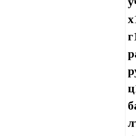
у
х
г
р
р
ц
б