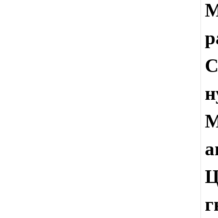
М
М
а
Ц
г