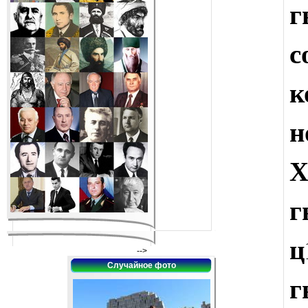
г
н
г
-->
Случайное фото
г