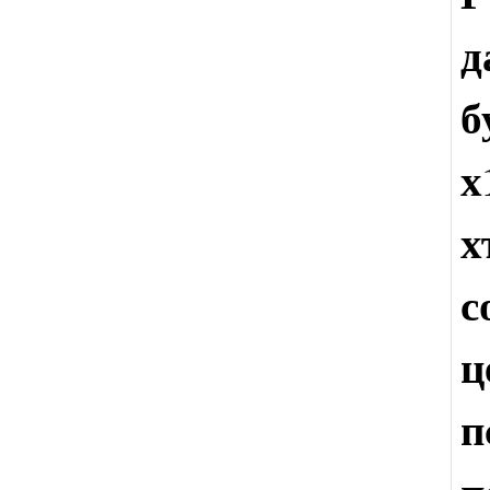
д
б
х
х
с
ц
п