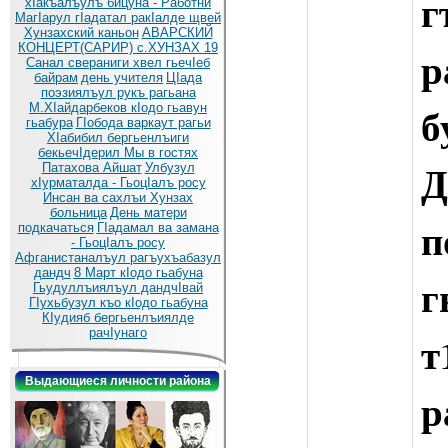
хIакъалъулъ бицуна - Работни
МагIарул гIадатал ракIалде щвей
Хунзахский каньон
АВАРСКИЙ
КОНЦЕРТ(САРИР) с.ХУНЗАХ 19
р
Санал свераниги хвел гьечIеб
байрам
день учителя
ЦIада
поэзиялъул рукъ рагьана
б
М.ХIайдарбеков кIодо гьавун
гьабура
ГIобода варкаут рагьи
ХIабибил бергьенлъиги
бекьечIдерил
Мы в гостях
Д
Патахова Айшат
Улбузул
хIурматалда - ГьоцIалъ росу
Инсан ва сахлъи Хунзах
больница
День матери
п
подкачаться
ГIадамал ва замана
- ГьоцIалъ росу
Афганистаналъул рагъухъабазул
дандч
8 Март кIодо гьабуна
Гьудуллъиялъул дандчIвай
ГIухьбузул къо кIодо гьабуна
КIудияб бергьенлъиялде
рачIунаго
т
Выдающиеся личности района
р