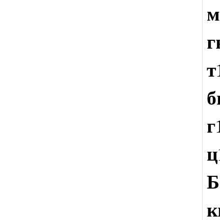
м
г
т
г
ц
Б
к