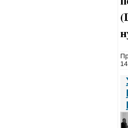
п
(
н
Пр
14