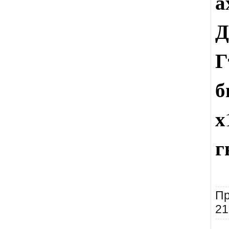
а
Д
Г
б
х
г
Пр
21