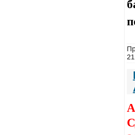
б
п
Пр
21
А
С