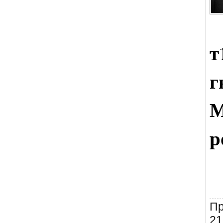
т
М
р
Пр
21