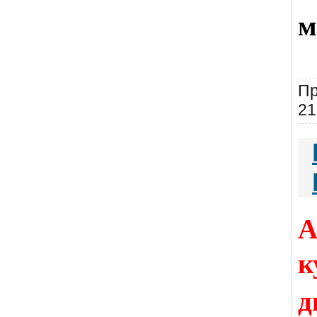
м
Пр
21
А
к
д