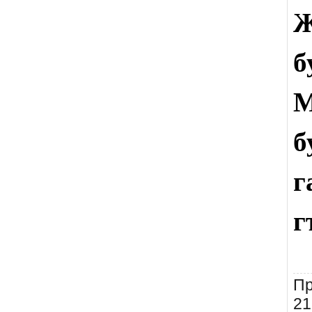
Ж
б
б
г
г
Пр
21