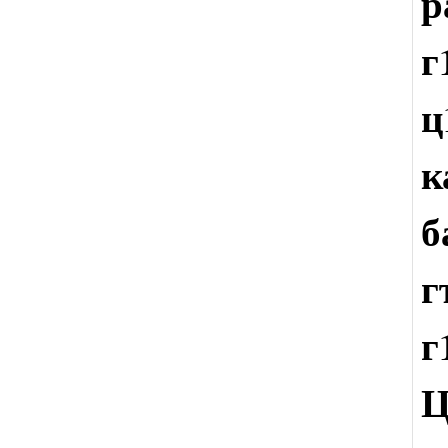
р
ц
к
б
г
Ц