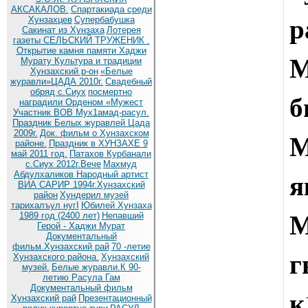
АКСАКАЛОВ.
Спартакиада среди
Хунзахцев
Супербабушка
Сакинат из Хунзаха
Лотерея
газеты СЕЛЬСКИЙ ТРУЖЕНИК .
Открытие камня памяти Хаджи
Мурату
Культура и традиции
Хунзахский р-он
«Белые
журавли»ЦАДА 2010г.
Cвадебный
обряд c.Сиух
посмертно
наградили Орденом «Мужест
Участник ВОВ Мух1амад-расул.
Праздник Белых журавлей Цада
2009г.
Док. фильм о Хунзахском
районе.
Праздник в ХУНЗАХЕ 9
май 2011 год.
Патахов Курбанали
с.Сиух 2012г.Вече
Махмуд
Абдулхаликов Народный артист
ВИА САРИР 1994г.Хунзахский
район
Хундерил музей
тарихалъул нугI
Юбилей Хунзаха
М
1989 год (2400 лет)
Непавший
Герой - Хаджи Мурат
Документальный
фильм.Хунзахский рай
70 -летие
г
Хунзахского района.
Хунзахский
музей.
Белые журавли.К 90-
летию Расула Гам
Документальный фильм
Хунзахский рай
Презентационный