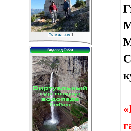
Г
[
Фото из Газет
]
М
Водопад Тобот
С
к
г