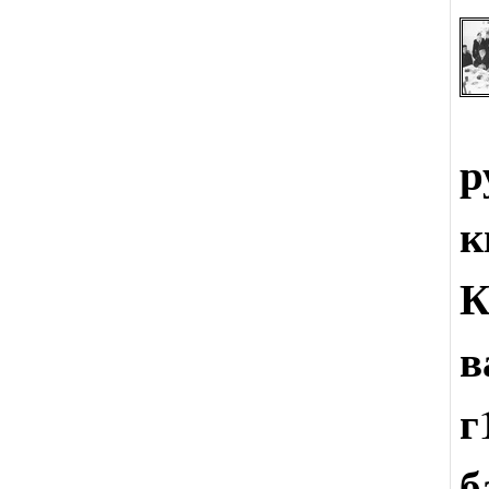
р
к
К
в
г
б