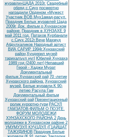
журавли»ЦАДА 2010г.
Cвадебный
обряд c.Сиух
посмертно
наградили Орденом «Мужест
Участник ВОВ Мух1амад-расул.
Праздник Белых журавлей Цада
2009г.
Док. фильм о Хунзахском
районе.
Праздник в ХУНЗАХЕ 9
май 2011 год.
Патахов Курбанали
с.Сиух 2012г.Вече
Махмуд
Абдулхаликов Народный артист
ВИА САРИР 1994г.Хунзахский
район
Хундерил музей
тарихалъул нугI
Юбилей Хунзаха
1989 год (2400 лет)
Непавший
Герой - Хаджи Мурат
Документальный
фильм.Хунзахский рай
70 -летие
Хунзахского района.
Хунзахский
музей.
Белые журавли.К 90-
летию Расула Гам
Документальный фильм
Хунзахский рай
Презентационный
ролик курортно-тури
РАСУЛ
ГАМЗАТОВ-ФИЛЬМ О ПОЭТЕ.
ФОРУМ МОЛОДЕЖИ
ХУНЗАХСКОГО РАЙОНА 2
День
молодежи в Хунзахском районе 2
УМУМУЗУЛ КУЧ1ДУЛ (Г1АЙШАТ
ТАЖУДИНОВ
Праздник Белые
журавли (К 91 летию
Закладки