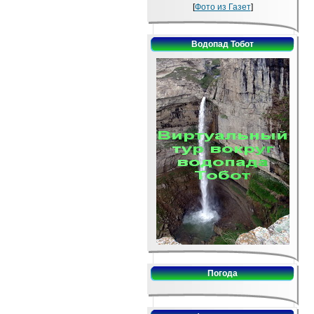
[
Фото из Газет
]
Водопад Тобот
Погода