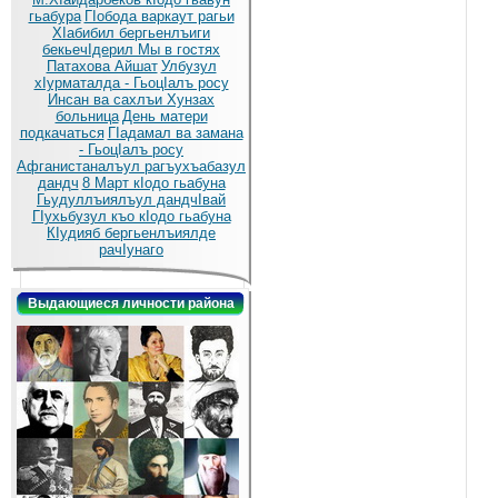
гьабура
ГIобода варкаут рагьи
ХIабибил бергьенлъиги
бекьечIдерил
Мы в гостях
Патахова Айшат
Улбузул
хIурматалда - ГьоцIалъ росу
Инсан ва сахлъи Хунзах
больница
День матери
подкачаться
ГIадамал ва замана
- ГьоцIалъ росу
Афганистаналъул рагъухъабазул
дандч
8 Март кIодо гьабуна
Гьудуллъиялъул дандчIвай
ГIухьбузул къо кIодо гьабуна
КIудияб бергьенлъиялде
рачIунаго
Выдающиеся личности района