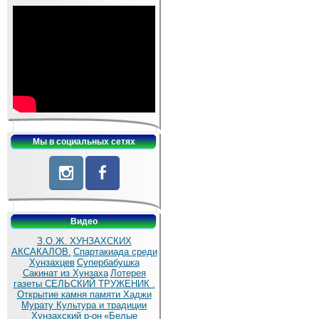
Мы в социальных сетях
Видео
З.О.Ж. ХУНЗАХСКИХ
АКСАКАЛОВ.
Спартакиада среди
Хунзахцев
Супербабушка
Сакинат из Хунзаха
Лотерея
газеты СЕЛЬСКИЙ ТРУЖЕНИК .
Открытие камня памяти Хаджи
Мурату
Культура и традиции
Хунзахский р-он
«Белые