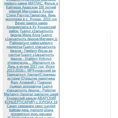
первого камня МАТЛАС.
Фильм о
Кайтмазе Аварском
100 летний
юбилей Махулова в Хунзах
Стихи Расула Гамзатова.
День
молодежи в с. Хунзах. 2015 год
Вечер памяти наиба
Хаджимурата в Ху
Хунзахский
район.
Гьазул х1акъалъулъ
бицуна Мала Алха
Гьазул
х1акъалъулъ бицуна-Магомед Ц
Районалъул найихъабазул
данделъи
Гьазул хIакъалъулъ
бицуна - Гимбато
Инсан ва
сахлъи
Гьазул х1акъалъулъ
бицуна - ХIайбул
Улбузул
хIурматалда... Эбелалъул къ
День в музее.2017 год.
Итоги
2013-2016г.г. МРХунзахский ра
Тарихалъул тIанчал(Страницы
истории
(Открытие памятника
Фазу Алиевой) г
ГIажизал
лъимал рохизаруна
Гьазул
хIакъалъулъ бицуна - Работни
МагIарул гIадатал ракIалде щвей
Хунзахский каньон
АВАРСКИЙ
КОНЦЕРТ(САРИР) с.ХУНЗАХ 19
Санал свераниги хвел гьечIеб
байрам
день учителя
ЦIада
поэзиялъул рукъ рагьана
М.ХIайдарбеков кIодо гьавун