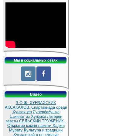
Мы в социальных сетях
Видео
З.О.Ж. ХУНЗАХСКИХ
АКСАКАЛОВ.
Спартакиада среди
Хунзахцев
Супербабушка
Сакинат из Хунзаха
Лотерея
газеты СЕЛЬСКИЙ ТРУЖЕНИК .
Открытие камня памяти Хаджи
Мурату
Культура и традиции
Хунзахский р-он
«Белые