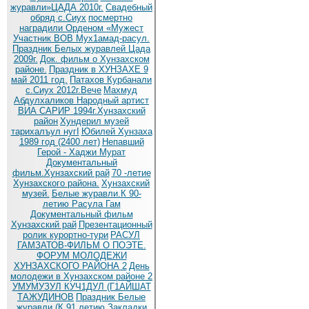
журавли»ЦАДА 2010г.
Cвадебный
обряд c.Сиух
посмертно
наградили Орденом «Мужест
Участник ВОВ Мух1амад-расул.
Праздник Белых журавлей Цада
2009г.
Док. фильм о Хунзахском
районе.
Праздник в ХУНЗАХЕ 9
май 2011 год.
Патахов Курбанали
с.Сиух 2012г.Вече
Махмуд
Абдулхаликов Народный артист
ВИА САРИР 1994г.Хунзахский
район
Хундерил музей
тарихалъул нугI
Юбилей Хунзаха
1989 год (2400 лет)
Непавший
Герой - Хаджи Мурат
Документальный
фильм.Хунзахский рай
70 -летие
Хунзахского района.
Хунзахский
музей.
Белые журавли.К 90-
летию Расула Гам
Документальный фильм
Хунзахский рай
Презентационный
ролик курортно-тури
РАСУЛ
ГАМЗАТОВ-ФИЛЬМ О ПОЭТЕ.
ФОРУМ МОЛОДЕЖИ
ХУНЗАХСКОГО РАЙОНА 2
День
молодежи в Хунзахском районе 2
УМУМУЗУЛ КУЧ1ДУЛ (Г1АЙШАТ
ТАЖУДИНОВ
Праздник Белые
журавли (К 91 летию
Закладки