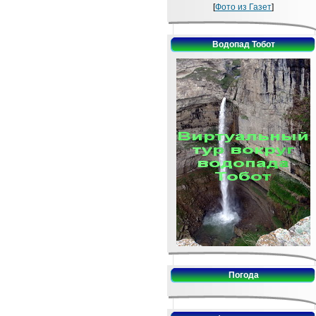
[
Фото из Газет
]
Водопад Тобот
Погода