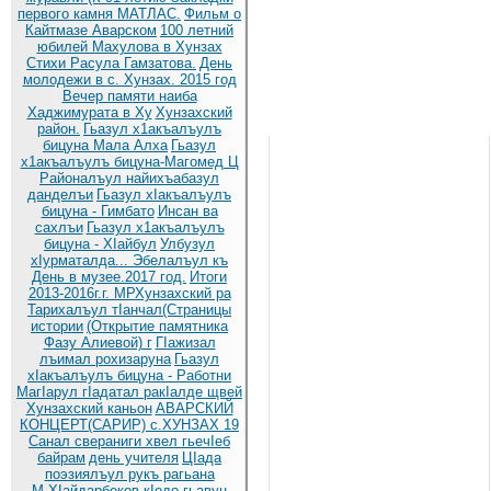
первого камня МАТЛАС.
Фильм о
Кайтмазе Аварском
100 летний
юбилей Махулова в Хунзах
Стихи Расула Гамзатова.
День
молодежи в с. Хунзах. 2015 год
Вечер памяти наиба
Хаджимурата в Ху
Хунзахский
район.
Гьазул х1акъалъулъ
бицуна Мала Алха
Гьазул
х1акъалъулъ бицуна-Магомед Ц
Районалъул найихъабазул
данделъи
Гьазул хIакъалъулъ
бицуна - Гимбато
Инсан ва
сахлъи
Гьазул х1акъалъулъ
бицуна - ХIайбул
Улбузул
хIурматалда... Эбелалъул къ
День в музее.2017 год.
Итоги
2013-2016г.г. МРХунзахский ра
Тарихалъул тIанчал(Страницы
истории
(Открытие памятника
Фазу Алиевой) г
ГIажизал
лъимал рохизаруна
Гьазул
хIакъалъулъ бицуна - Работни
МагIарул гIадатал ракIалде щвей
Хунзахский каньон
АВАРСКИЙ
КОНЦЕРТ(САРИР) с.ХУНЗАХ 19
Санал свераниги хвел гьечIеб
байрам
день учителя
ЦIада
поэзиялъул рукъ рагьана
М.ХIайдарбеков кIодо гьавун