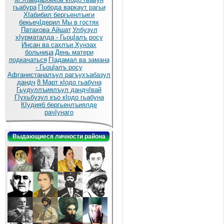
гьабура
ГIобода варкаут рагьи
ХIабибил бергьенлъиги
бекьечIдерил
Мы в гостях
Патахова Айшат
Улбузул
хIурматалда - ГьоцIалъ росу
Инсан ва сахлъи Хунзах
больница
День матери
подкачаться
ГIадамал ва замана
- ГьоцIалъ росу
Афганистаналъул рагъухъабазул
дандч
8 Март кIодо гьабуна
Гьудуллъиялъул дандчIвай
ГIухьбузул къо кIодо гьабуна
КIудияб бергьенлъиялде
рачIунаго
Выдающиеся личности района