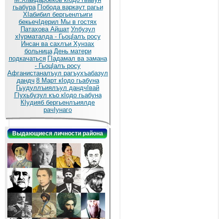
гьабура
ГIобода варкаут рагьи
ХIабибил бергьенлъиги
бекьечIдерил
Мы в гостях
Патахова Айшат
Улбузул
хIурматалда - ГьоцIалъ росу
Инсан ва сахлъи Хунзах
больница
День матери
подкачаться
ГIадамал ва замана
- ГьоцIалъ росу
Афганистаналъул рагъухъабазул
дандч
8 Март кIодо гьабуна
Гьудуллъиялъул дандчIвай
ГIухьбузул къо кIодо гьабуна
КIудияб бергьенлъиялде
рачIунаго
Выдающиеся личности района