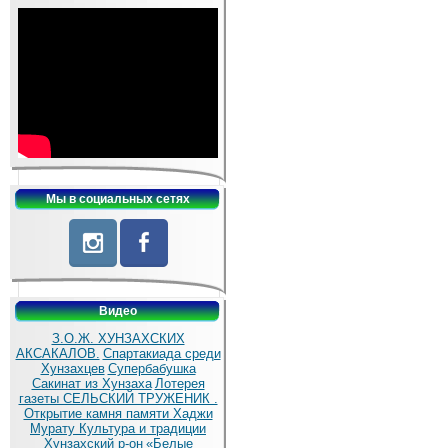
Мы в социальных сетях
Видео
З.О.Ж. ХУНЗАХСКИХ
АКСАКАЛОВ.
Спартакиада среди
Хунзахцев
Супербабушка
Сакинат из Хунзаха
Лотерея
газеты СЕЛЬСКИЙ ТРУЖЕНИК .
Открытие камня памяти Хаджи
Мурату
Культура и традиции
Хунзахский р-он
«Белые