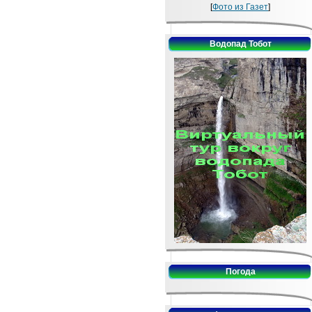
[
Фото из Газет
]
Водопад Тобот
Погода