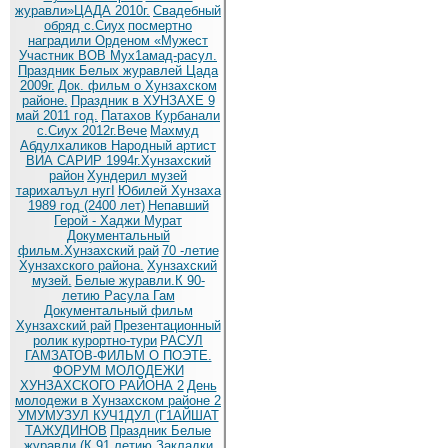
журавли»ЦАДА 2010г.
Cвадебный
обряд c.Сиух
посмертно
наградили Орденом «Мужест
Участник ВОВ Мух1амад-расул.
Праздник Белых журавлей Цада
2009г.
Док. фильм о Хунзахском
районе.
Праздник в ХУНЗАХЕ 9
май 2011 год.
Патахов Курбанали
с.Сиух 2012г.Вече
Махмуд
Абдулхаликов Народный артист
ВИА САРИР 1994г.Хунзахский
район
Хундерил музей
тарихалъул нугI
Юбилей Хунзаха
1989 год (2400 лет)
Непавший
Герой - Хаджи Мурат
Документальный
фильм.Хунзахский рай
70 -летие
Хунзахского района.
Хунзахский
музей.
Белые журавли.К 90-
летию Расула Гам
Документальный фильм
Хунзахский рай
Презентационный
ролик курортно-тури
РАСУЛ
ГАМЗАТОВ-ФИЛЬМ О ПОЭТЕ.
ФОРУМ МОЛОДЕЖИ
ХУНЗАХСКОГО РАЙОНА 2
День
молодежи в Хунзахском районе 2
УМУМУЗУЛ КУЧ1ДУЛ (Г1АЙШАТ
ТАЖУДИНОВ
Праздник Белые
журавли (К 91 летию
Закладки