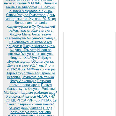
первого камня МАТЛАС.
Фильм о
Кайтмазе Аварском
100 летний
юбилей Махулова в Хунзах
Стихи Расула Гамзатова.
День
молодежи в с. Хунзах. 2015 год
Вечер памяти наиба
Хаджимурата в Ху
Хунзахский
район.
Гьазул х1акъалъулъ
бицуна Мала Алха
Гьазул
х1акъалъулъ бицуна-Магомед Ц
Районалъул найихъабазул
данделъи
Гьазул хIакъалъулъ
бицуна - Гимбато
Инсан ва
сахлъи
Гьазул х1акъалъулъ
бицуна - ХIайбул
Улбузул
хIурматалда... Эбелалъул къ
День в музее.2017 год.
Итоги
2013-2016г.г. МРХунзахский ра
Тарихалъул тIанчал(Страницы
истории
(Открытие памятника
Фазу Алиевой) г
ГIажизал
лъимал рохизаруна
Гьазул
хIакъалъулъ бицуна - Работни
МагIарул гIадатал ракIалде щвей
Хунзахский каньон
АВАРСКИЙ
КОНЦЕРТ(САРИР) с.ХУНЗАХ 19
Санал свераниги хвел гьечIеб
байрам
день учителя
ЦIада
поэзиялъул рукъ рагьана
М.ХIайдарбеков кIодо гьавун