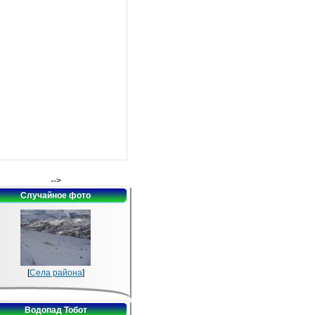
-->
Случайное фото
[
Села района
]
Водопад Тобот