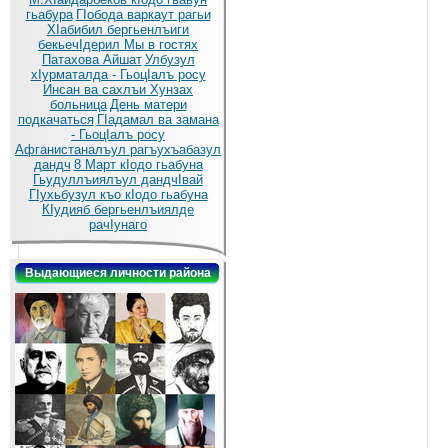
гьабура
ГIобода варкаут рагьи
ХIабибил бергьенлъиги
бекьечIдерил
Мы в гостях
Патахова Айшат
Улбузул
хIурматалда - ГьоцIалъ росу
Инсан ва сахлъи Хунзах
больница
День матери
подкачаться
ГIадамал ва замана
- ГьоцIалъ росу
Афганистаналъул рагъухъабазул
дандч
8 Март кIодо гьабуна
Гьудуллъиялъул дандчIвай
ГIухьбузул къо кIодо гьабуна
КIудияб бергьенлъиялде
рачIунаго
Выдающиеся личности района