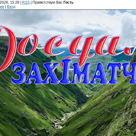
2026, 15:26 |
RSS
|
Приветствую Вас
Гость
ция
|
Вход