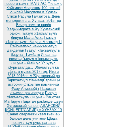
первого камня МАТЛАС.
Фильм о
Кайтмазе Аварском
100 летний
юбилей Махулова в Хунзах
Стихи Расула Гамзатова.
День
молодежи в с. Хунзах. 2015 год
Вечер памяти наиба
Хаджимурата в Ху
Хунзахский
район.
Гьазул х1акъалъулъ
бицуна Мала Алха
Гьазул
х1акъалъулъ бицуна-Магомед Ц
Районалъул найихъабазул
данделъи
Гьазул хIакъалъулъ
бицуна - Гимбато
Инсан ва
сахлъи
Гьазул х1акъалъулъ
бицуна - ХIайбул
Улбузул
хIурматалда... Эбелалъул къ
День в музее.2017 год.
Итоги
2013-2016г.г. МРХунзахский ра
Тарихалъул тIанчал(Страницы
истории
(Открытие памятника
Фазу Алиевой) г
ГIажизал
лъимал рохизаруна
Гьазул
хIакъалъулъ бицуна - Работни
МагIарул гIадатал ракIалде щвей
Хунзахский каньон
АВАРСКИЙ
КОНЦЕРТ(САРИР) с.ХУНЗАХ 19
Санал свераниги хвел гьечIеб
байрам
день учителя
ЦIада
поэзиялъул рукъ рагьана
М.ХIайдарбеков кIодо гьавун