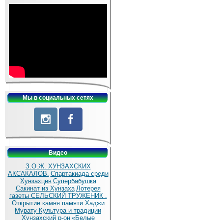
Мы в социальных сетях
Видео
З.О.Ж. ХУНЗАХСКИХ
АКСАКАЛОВ.
Спартакиада среди
Хунзахцев
Супербабушка
Сакинат из Хунзаха
Лотерея
газеты СЕЛЬСКИЙ ТРУЖЕНИК .
Открытие камня памяти Хаджи
Мурату
Культура и традиции
Хунзахский р-он
«Белые