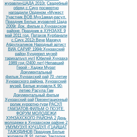
журавли»ЦАДА 2010г.
Cвадебный
обряд c.Сиух
посмертно
наградили Орденом «Мужест
Участник ВОВ Мух1амад-расул.
Праздник Белых журавлей Цада
2009г.
Док. фильм о Хунзахском
районе.
Праздник в ХУНЗАХЕ 9
май 2011 год.
Патахов Курбанали
с.Сиух 2012г.Вече
Махмуд
Абдулхаликов Народный артист
ВИА САРИР 1994г.Хунзахский
район
Хундерил музей
тарихалъул нугI
Юбилей Хунзаха
1989 год (2400 лет)
Непавший
Герой - Хаджи Мурат
Документальный
фильм.Хунзахский рай
70 -летие
Хунзахского района.
Хунзахский
музей.
Белые журавли.К 90-
летию Расула Гам
Документальный фильм
Хунзахский рай
Презентационный
ролик курортно-тури
РАСУЛ
ГАМЗАТОВ-ФИЛЬМ О ПОЭТЕ.
ФОРУМ МОЛОДЕЖИ
ХУНЗАХСКОГО РАЙОНА 2
День
молодежи в Хунзахском районе 2
УМУМУЗУЛ КУЧ1ДУЛ (Г1АЙШАТ
ТАЖУДИНОВ
Праздник Белые
журавли (К 91 летию
Закладки