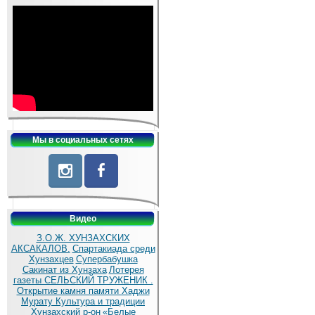
Мы в социальных сетях
Видео
З.О.Ж. ХУНЗАХСКИХ
АКСАКАЛОВ.
Спартакиада среди
Хунзахцев
Супербабушка
Сакинат из Хунзаха
Лотерея
газеты СЕЛЬСКИЙ ТРУЖЕНИК .
Открытие камня памяти Хаджи
Мурату
Культура и традиции
Хунзахский р-он
«Белые