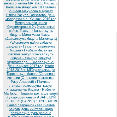
первого камня МАТЛАС.
Фильм о
Кайтмазе Аварском
100 летний
юбилей Махулова в Хунзах
Стихи Расула Гамзатова.
День
молодежи в с. Хунзах. 2015 год
Вечер памяти наиба
Хаджимурата в Ху
Хунзахский
район.
Гьазул х1акъалъулъ
бицуна Мала Алха
Гьазул
х1акъалъулъ бицуна-Магомед Ц
Районалъул найихъабазул
данделъи
Гьазул хIакъалъулъ
бицуна - Гимбато
Инсан ва
сахлъи
Гьазул х1акъалъулъ
бицуна - ХIайбул
Улбузул
хIурматалда... Эбелалъул къ
День в музее.2017 год.
Итоги
2013-2016г.г. МРХунзахский ра
Тарихалъул тIанчал(Страницы
истории
(Открытие памятника
Фазу Алиевой) г
ГIажизал
лъимал рохизаруна
Гьазул
хIакъалъулъ бицуна - Работни
МагIарул гIадатал ракIалде щвей
Хунзахский каньон
АВАРСКИЙ
КОНЦЕРТ(САРИР) с.ХУНЗАХ 19
Санал свераниги хвел гьечIеб
байрам
день учителя
ЦIада
поэзиялъул рукъ рагьана
М.ХIайдарбеков кIодо гьавун