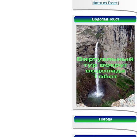
[
Фото из Газет
]
Водопад Тобот
Погода