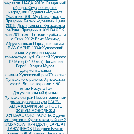
журавли»ЦАДА 2010г.
Cвадебный
обряд c.Сиух
посмертно
наградили Орденом «Мужест
Участник ВОВ Мух1амад-расул.
Праздник Белых журавлей Цада
2009г.
Док. фильм о Хунзахском
районе.
Праздник в ХУНЗАХЕ 9
май 2011 год.
Патахов Курбанали
с.Сиух 2012г.Вече
Махмуд
Абдулхаликов Народный артист
ВИА САРИР 1994г.Хунзахский
район
Хундерил музей
тарихалъул нугI
Юбилей Хунзаха
1989 год (2400 лет)
Непавший
Герой - Хаджи Мурат
Документальный
фильм.Хунзахский рай
70 -летие
Хунзахского района.
Хунзахский
музей.
Белые журавли.К 90-
летию Расула Гам
Документальный фильм
Хунзахский рай
Презентационный
ролик курортно-тури
РАСУЛ
ГАМЗАТОВ-ФИЛЬМ О ПОЭТЕ.
ФОРУМ МОЛОДЕЖИ
ХУНЗАХСКОГО РАЙОНА 2
День
молодежи в Хунзахском районе 2
УМУМУЗУЛ КУЧ1ДУЛ (Г1АЙШАТ
ТАЖУДИНОВ
Праздник Белые
журавли (К 91 летию
Закладки