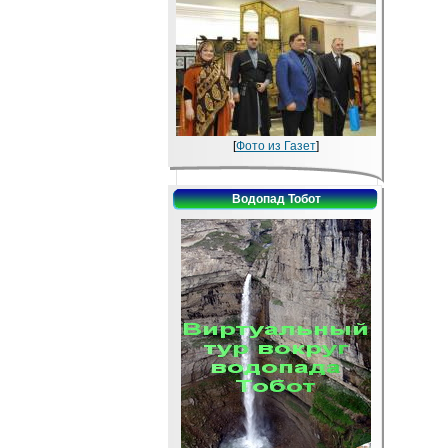
[
Фото из Газет
]
Водопад Тобот