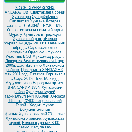
З.О.Ж. ХУНЗАХСКИХ
АКСАКАЛОВ.
Спартакиада среди
Хунзахцев
Супербабушка
Сакинат из Хунзаха
Лотерея
газеты СЕЛЬСКИЙ ТРУЖЕНИК .
Открытие камня памяти Хаджи
Мурату
Культура и традиции
Хунзахский р-он
«Белые
журавли»ЦАДА 2010г.
Cвадебный
обряд c.Сиух
посмертно
наградили Орденом «Мужест
Участник ВОВ Мух1амад-расул.
Праздник Белых журавлей Цада
2009г.
Док. фильм о Хунзахском
районе.
Праздник в ХУНЗАХЕ 9
май 2011 год.
Патахов Курбанали
с.Сиух 2012г.Вече
Махмуд
Абдулхаликов Народный артист
ВИА САРИР 1994г.Хунзахский
район
Хундерил музей
тарихалъул нугI
Юбилей Хунзаха
1989 год (2400 лет)
Непавший
Герой - Хаджи Мурат
Документальный
фильм.Хунзахский рай
70 -летие
Хунзахского района.
Хунзахский
музей.
Белые журавли.К 90-
летию Расула Гам
Документальный фильм