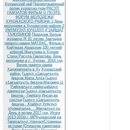
Хунзахский рай
Презентационный
ролик курортно-тури
РАСУЛ
ГАМЗАТОВ-ФИЛЬМ О ПОЭТЕ.
ФОРУМ МОЛОДЕЖИ
ХУНЗАХСКОГО РАЙОНА 2
День
молодежи в Хунзахском районе 2
УМУМУЗУЛ КУЧ1ДУЛ (Г1АЙШАТ
ТАЖУДИНОВ
Праздник Белые
журавли (К 91 летию
Закладки
первого камня МАТЛАС.
Фильм о
Кайтмазе Аварском
100 летний
юбилей Махулова в Хунзах
Стихи Расула Гамзатова.
День
молодежи в с. Хунзах. 2015 год
Вечер памяти наиба
Хаджимурата в Ху
Хунзахский
район.
Гьазул х1акъалъулъ
бицуна Мала Алха
Гьазул
х1акъалъулъ бицуна-Магомед Ц
Районалъул найихъабазул
данделъи
Гьазул хIакъалъулъ
бицуна - Гимбато
Инсан ва
сахлъи
Гьазул х1акъалъулъ
бицуна - ХIайбул
Улбузул
хIурматалда... Эбелалъул къ
День в музее.2017 год.
Итоги
2013-2016г.г. МРХунзахский ра
Тарихалъул тIанчал(Страницы
истории
(Открытие памятника