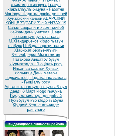
Фазу Алиевой) г
ГIажизал
лъимал рохизаруна
Гьазул
хIакъалъулъ бицуна - Работни
МагIарул гIадатал ракIалде щвей
Хунзахский каньон
АВАРСКИЙ
КОНЦЕРТ(САРИР) с.ХУНЗАХ 19
Санал свераниги хвел гьечIеб
байрам
день учителя
ЦIада
поэзиялъул рукъ рагьана
М.ХIайдарбеков кIодо гьавун
гьабура
ГIобода варкаут рагьи
ХIабибил бергьенлъиги
бекьечIдерил
Мы в гостях
Патахова Айшат
Улбузул
хIурматалда - ГьоцIалъ росу
Инсан ва сахлъи Хунзах
больница
День матери
подкачаться
ГIадамал ва замана
- ГьоцIалъ росу
Афганистаналъул рагъухъабазул
дандч
8 Март кIодо гьабуна
Гьудуллъиялъул дандчIвай
ГIухьбузул къо кIодо гьабуна
КIудияб бергьенлъиялде
рачIунаго
Выдающиеся личности района