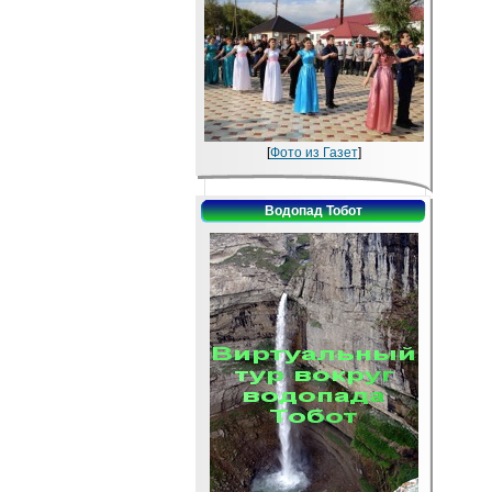
[
Фото из Газет
]
Водопад Тобот