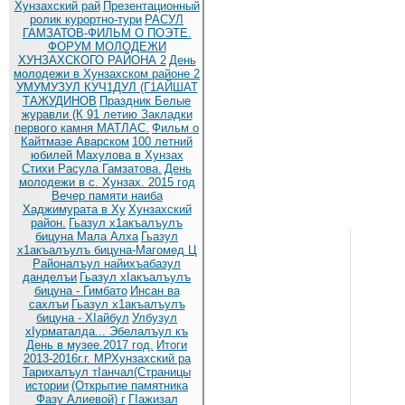
Хунзахский рай
Презентационный
ролик курортно-тури
РАСУЛ
ГАМЗАТОВ-ФИЛЬМ О ПОЭТЕ.
ФОРУМ МОЛОДЕЖИ
ХУНЗАХСКОГО РАЙОНА 2
День
молодежи в Хунзахском районе 2
УМУМУЗУЛ КУЧ1ДУЛ (Г1АЙШАТ
ТАЖУДИНОВ
Праздник Белые
журавли (К 91 летию
Закладки
первого камня МАТЛАС.
Фильм о
Кайтмазе Аварском
100 летний
юбилей Махулова в Хунзах
Стихи Расула Гамзатова.
День
молодежи в с. Хунзах. 2015 год
Вечер памяти наиба
Хаджимурата в Ху
Хунзахский
район.
Гьазул х1акъалъулъ
бицуна Мала Алха
Гьазул
х1акъалъулъ бицуна-Магомед Ц
Районалъул найихъабазул
данделъи
Гьазул хIакъалъулъ
бицуна - Гимбато
Инсан ва
сахлъи
Гьазул х1акъалъулъ
бицуна - ХIайбул
Улбузул
хIурматалда... Эбелалъул къ
День в музее.2017 год.
Итоги
2013-2016г.г. МРХунзахский ра
Тарихалъул тIанчал(Страницы
истории
(Открытие памятника
Фазу Алиевой) г
ГIажизал