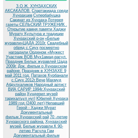
З.О.Ж. ХУНЗАХСКИХ
АКСАКАЛОВ.
Спартакиада среди
Хунзахцев
Супербабушка
Сакинат из Хунзаха
Лотерея
газеты СЕЛЬСКИЙ ТРУЖЕНИК .
Открытие камня памяти Хаджи
Мурату
Культура и традиции
Хунзахский р-он
«Белые
журавли»ЦАДА 2010г.
Cвадебный
обряд c.Сиух
посмертно
наградили Орденом «Мужест
Участник ВОВ Мух1амад-расул.
Праздник Белых журавлей Цада
2009г.
Док. фильм о Хунзахском
районе.
Праздник в ХУНЗАХЕ 9
май 2011 год.
Патахов Курбанали
с.Сиух 2012г.Вече
Махмуд
Абдулхаликов Народный артист
ВИА САРИР 1994г.Хунзахский
район
Хундерил музей
тарихалъул нугI
Юбилей Хунзаха
1989 год (2400 лет)
Непавший
Герой - Хаджи Мурат
Документальный
фильм.Хунзахский рай
70 -летие
Хунзахского района.
Хунзахский
музей.
Белые журавли.К 90-
летию Расула Гам
Документальный фильм