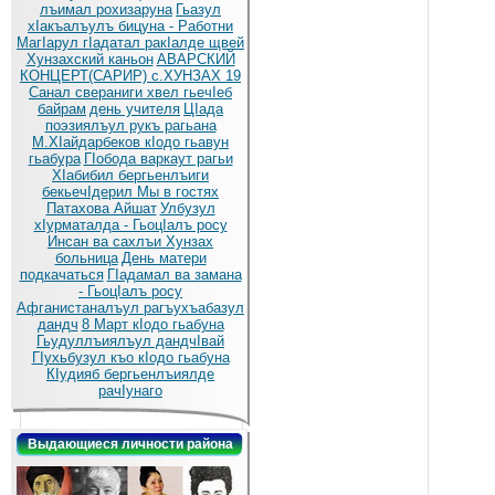
лъимал рохизаруна
Гьазул
хIакъалъулъ бицуна - Работни
МагIарул гIадатал ракIалде щвей
Хунзахский каньон
АВАРСКИЙ
КОНЦЕРТ(САРИР) с.ХУНЗАХ 19
Санал свераниги хвел гьечIеб
байрам
день учителя
ЦIада
поэзиялъул рукъ рагьана
М.ХIайдарбеков кIодо гьавун
гьабура
ГIобода варкаут рагьи
ХIабибил бергьенлъиги
бекьечIдерил
Мы в гостях
Патахова Айшат
Улбузул
хIурматалда - ГьоцIалъ росу
Инсан ва сахлъи Хунзах
больница
День матери
подкачаться
ГIадамал ва замана
- ГьоцIалъ росу
Афганистаналъул рагъухъабазул
дандч
8 Март кIодо гьабуна
Гьудуллъиялъул дандчIвай
ГIухьбузул къо кIодо гьабуна
КIудияб бергьенлъиялде
рачIунаго
Выдающиеся личности района