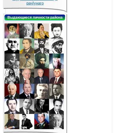
рачIунаго
Выдающиеся личности района