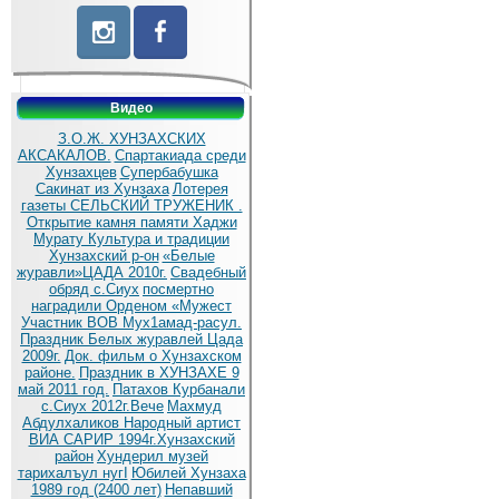
Видео
З.О.Ж. ХУНЗАХСКИХ
АКСАКАЛОВ.
Спартакиада среди
Хунзахцев
Супербабушка
Сакинат из Хунзаха
Лотерея
газеты СЕЛЬСКИЙ ТРУЖЕНИК .
Открытие камня памяти Хаджи
Мурату
Культура и традиции
Хунзахский р-он
«Белые
журавли»ЦАДА 2010г.
Cвадебный
обряд c.Сиух
посмертно
наградили Орденом «Мужест
Участник ВОВ Мух1амад-расул.
Праздник Белых журавлей Цада
2009г.
Док. фильм о Хунзахском
районе.
Праздник в ХУНЗАХЕ 9
май 2011 год.
Патахов Курбанали
с.Сиух 2012г.Вече
Махмуд
Абдулхаликов Народный артист
ВИА САРИР 1994г.Хунзахский
район
Хундерил музей
тарихалъул нугI
Юбилей Хунзаха
1989 год (2400 лет)
Непавший