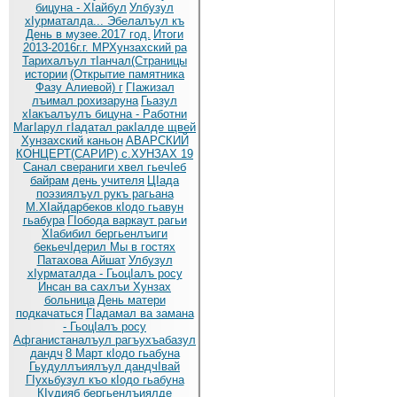
бицуна - ХIайбул
Улбузул
хIурматалда... Эбелалъул къ
День в музее.2017 год.
Итоги
2013-2016г.г. МРХунзахский ра
Тарихалъул тIанчал(Страницы
истории
(Открытие памятника
Фазу Алиевой) г
ГIажизал
лъимал рохизаруна
Гьазул
хIакъалъулъ бицуна - Работни
МагIарул гIадатал ракIалде щвей
Хунзахский каньон
АВАРСКИЙ
КОНЦЕРТ(САРИР) с.ХУНЗАХ 19
Санал свераниги хвел гьечIеб
байрам
день учителя
ЦIада
поэзиялъул рукъ рагьана
М.ХIайдарбеков кIодо гьавун
гьабура
ГIобода варкаут рагьи
ХIабибил бергьенлъиги
бекьечIдерил
Мы в гостях
Патахова Айшат
Улбузул
хIурматалда - ГьоцIалъ росу
Инсан ва сахлъи Хунзах
больница
День матери
подкачаться
ГIадамал ва замана
- ГьоцIалъ росу
Афганистаналъул рагъухъабазул
дандч
8 Март кIодо гьабуна
Гьудуллъиялъул дандчIвай
ГIухьбузул къо кIодо гьабуна
КIудияб бергьенлъиялде