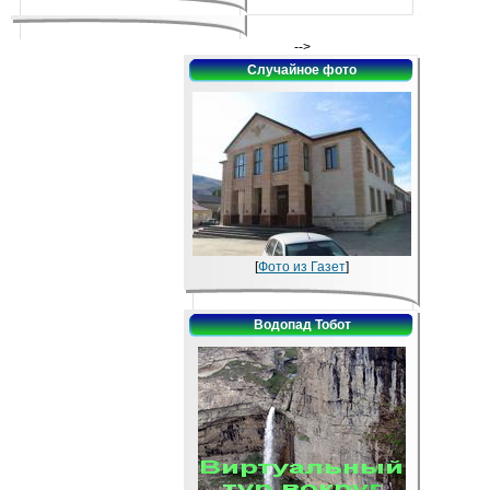
-->
Случайное фото
[
Фото из Газет
]
Водопад Тобот