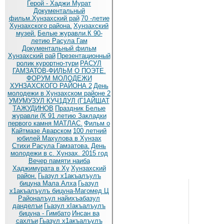
Герой - Хаджи Мурат
Документальный
фильм.Хунзахский рай
70 -летие
Хунзахского района.
Хунзахский
музей.
Белые журавли.К 90-
летию Расула Гам
Документальный фильм
Хунзахский рай
Презентационный
ролик курортно-тури
РАСУЛ
ГАМЗАТОВ-ФИЛЬМ О ПОЭТЕ.
ФОРУМ МОЛОДЕЖИ
ХУНЗАХСКОГО РАЙОНА 2
День
молодежи в Хунзахском районе 2
УМУМУЗУЛ КУЧ1ДУЛ (Г1АЙШАТ
ТАЖУДИНОВ
Праздник Белые
журавли (К 91 летию
Закладки
первого камня МАТЛАС.
Фильм о
Кайтмазе Аварском
100 летний
юбилей Махулова в Хунзах
Стихи Расула Гамзатова.
День
молодежи в с. Хунзах. 2015 год
Вечер памяти наиба
Хаджимурата в Ху
Хунзахский
район.
Гьазул х1акъалъулъ
бицуна Мала Алха
Гьазул
х1акъалъулъ бицуна-Магомед Ц
Районалъул найихъабазул
данделъи
Гьазул хIакъалъулъ
бицуна - Гимбато
Инсан ва
сахлъи
Гьазул х1акъалъулъ