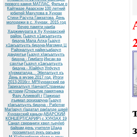
первого камня МАТЛАС.
Фильм о
Кайтмазе Аварском
100 летний
юбилей Махулова в Хунзах
Стихи Расула Гамзатова.
День
молодежи в с. Хунзах. 2015 год
Вечер памяти наиба
Хаджимурата в Ху
Хунзахский
район.
Гьазул х1акъалъулъ
бицуна Мала Алха
Гьазул
х1акъалъулъ бицуна-Магомед Ц
Районалъул найихъабазул
данделъи
Гьазул хIакъалъулъ
бицуна - Гимбато
Инсан ва
сахлъи
Гьазул х1акъалъулъ
бицуна - ХIайбул
Улбузул
хIурматалда... Эбелалъул къ
День в музее.2017 год.
Итоги
2013-2016г.г. МРХунзахский ра
Тарихалъул тIанчал(Страницы
истории
(Открытие памятника
Фазу Алиевой) г
ГIажизал
лъимал рохизаруна
Гьазул
хIакъалъулъ бицуна - Работни
МагIарул гIадатал ракIалде щвей
Хунзахский каньон
АВАРСКИЙ
КОНЦЕРТ(САРИР) с.ХУНЗАХ 19
Санал свераниги хвел гьечIеб
байрам
день учителя
ЦIада
поэзиялъул рукъ рагьана
М.ХIайдарбеков кIодо гьавун