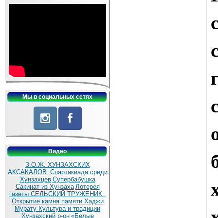
Мы в социальных сетях
Видео
З.О.Ж. ХУНЗАХСКИХ
АКСАКАЛОВ.
Спартакиада среди
Хунзахцев
Супербабушка
Сакинат из Хунзаха
Лотерея
газеты СЕЛЬСКИЙ ТРУЖЕНИК .
Открытие камня памяти Хаджи
Мурату
Культура и традиции
Хунзахский р-он
«Белые