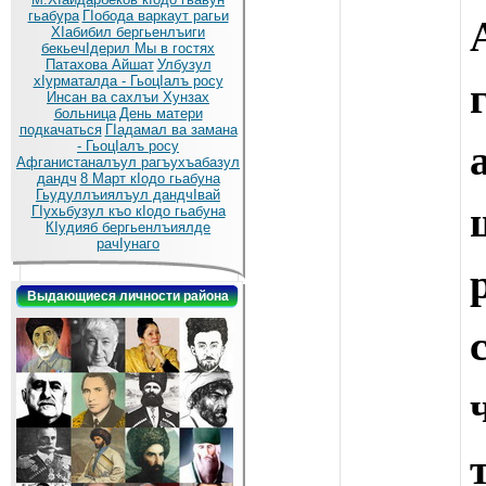
гьабура
ГIобода варкаут рагьи
ХIабибил бергьенлъиги
бекьечIдерил
Мы в гостях
Патахова Айшат
Улбузул
хIурматалда - ГьоцIалъ росу
Инсан ва сахлъи Хунзах
больница
День матери
подкачаться
ГIадамал ва замана
- ГьоцIалъ росу
Афганистаналъул рагъухъабазул
дандч
8 Март кIодо гьабуна
Гьудуллъиялъул дандчIвай
ГIухьбузул къо кIодо гьабуна
КIудияб бергьенлъиялде
рачIунаго
Выдающиеся личности района