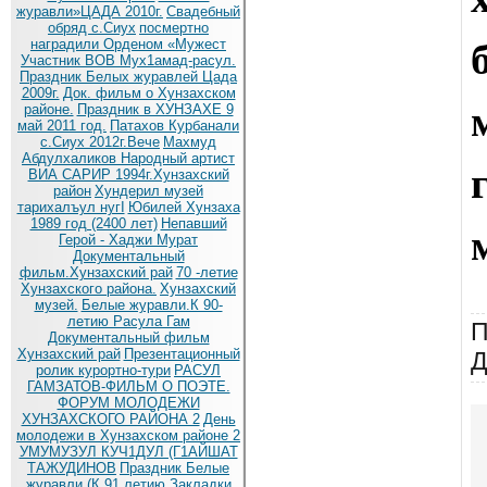
журавли»ЦАДА 2010г.
Cвадебный
обряд c.Сиух
посмертно
наградили Орденом «Мужест
Участник ВОВ Мух1амад-расул.
Праздник Белых журавлей Цада
2009г.
Док. фильм о Хунзахском
районе.
Праздник в ХУНЗАХЕ 9
май 2011 год.
Патахов Курбанали
с.Сиух 2012г.Вече
Махмуд
Абдулхаликов Народный артист
ВИА САРИР 1994г.Хунзахский
район
Хундерил музей
тарихалъул нугI
Юбилей Хунзаха
1989 год (2400 лет)
Непавший
Герой - Хаджи Мурат
Документальный
фильм.Хунзахский рай
70 -летие
Хунзахского района.
Хунзахский
музей.
Белые журавли.К 90-
летию Расула Гам
П
Документальный фильм
Хунзахский рай
Презентационный
Д
ролик курортно-тури
РАСУЛ
ГАМЗАТОВ-ФИЛЬМ О ПОЭТЕ.
ФОРУМ МОЛОДЕЖИ
ХУНЗАХСКОГО РАЙОНА 2
День
молодежи в Хунзахском районе 2
УМУМУЗУЛ КУЧ1ДУЛ (Г1АЙШАТ
ТАЖУДИНОВ
Праздник Белые
журавли (К 91 летию
Закладки