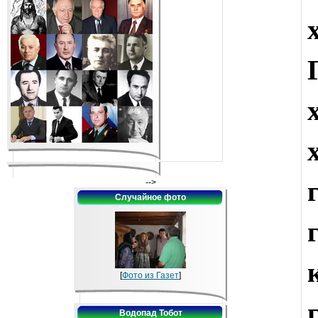
-->
Случайное фото
[
Фото из Газет
]
Водопад Тобот