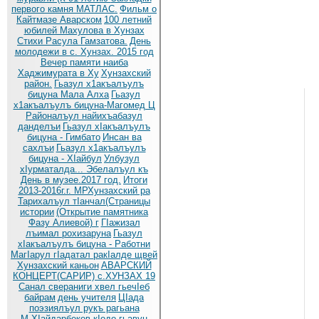
первого камня МАТЛАС.
Фильм о
Кайтмазе Аварском
100 летний
юбилей Махулова в Хунзах
Стихи Расула Гамзатова.
День
молодежи в с. Хунзах. 2015 год
Вечер памяти наиба
Хаджимурата в Ху
Хунзахский
район.
Гьазул х1акъалъулъ
бицуна Мала Алха
Гьазул
х1акъалъулъ бицуна-Магомед Ц
Районалъул найихъабазул
данделъи
Гьазул хIакъалъулъ
бицуна - Гимбато
Инсан ва
сахлъи
Гьазул х1акъалъулъ
бицуна - ХIайбул
Улбузул
хIурматалда... Эбелалъул къ
День в музее.2017 год.
Итоги
2013-2016г.г. МРХунзахский ра
Тарихалъул тIанчал(Страницы
истории
(Открытие памятника
Фазу Алиевой) г
ГIажизал
лъимал рохизаруна
Гьазул
хIакъалъулъ бицуна - Работни
МагIарул гIадатал ракIалде щвей
Хунзахский каньон
АВАРСКИЙ
КОНЦЕРТ(САРИР) с.ХУНЗАХ 19
Санал свераниги хвел гьечIеб
байрам
день учителя
ЦIада
поэзиялъул рукъ рагьана
М.ХIайдарбеков кIодо гьавун