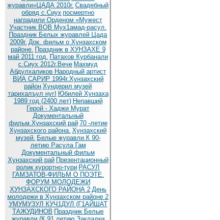
журавли»ЦАДА 2010г.
Cвадебный
обряд c.Сиух
посмертно
наградили Орденом «Мужест
Участник ВОВ Мух1амад-расул.
Праздник Белых журавлей Цада
2009г.
Док. фильм о Хунзахском
районе.
Праздник в ХУНЗАХЕ 9
май 2011 год.
Патахов Курбанали
с.Сиух 2012г.Вече
Махмуд
Абдулхаликов Народный артист
ВИА САРИР 1994г.Хунзахский
район
Хундерил музей
тарихалъул нугI
Юбилей Хунзаха
1989 год (2400 лет)
Непавший
Герой - Хаджи Мурат
Документальный
фильм.Хунзахский рай
70 -летие
Хунзахского района.
Хунзахский
музей.
Белые журавли.К 90-
летию Расула Гам
Документальный фильм
Хунзахский рай
Презентационный
ролик курортно-тури
РАСУЛ
ГАМЗАТОВ-ФИЛЬМ О ПОЭТЕ.
ФОРУМ МОЛОДЕЖИ
ХУНЗАХСКОГО РАЙОНА 2
День
молодежи в Хунзахском районе 2
УМУМУЗУЛ КУЧ1ДУЛ (Г1АЙШАТ
ТАЖУДИНОВ
Праздник Белые
журавли (К 91 летию
Закладки