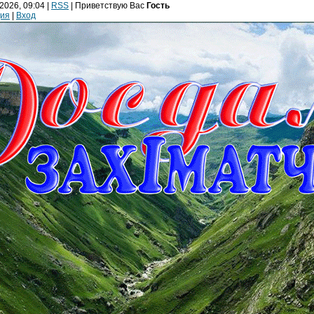
2026, 09:04 |
RSS
|
Приветствую Вас
Гость
ция
|
Вход