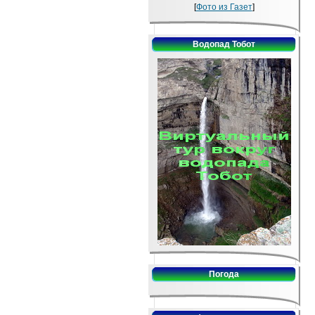
[
Фото из Газет
]
Водопад Тобот
Погода