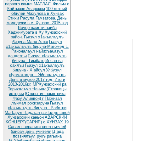
первого камня МАТЛАС.
Фильм о
Кайтмазе Аварском
100 летний
юбилей Махулова в Хунзах
Стихи Расула Гамзатова.
День
молодежи в с. Хунзах. 2015 год
Вечер памяти наиба
Хаджимурата в Ху
Хунзахский
район.
Гьазул х1акъалъулъ
бицуна Мала Алха
Гьазул
х1акъалъулъ бицуна-Магомед Ц
Районалъул найихъабазул
данделъи
Гьазул хIакъалъулъ
бицуна - Гимбато
Инсан ва
сахлъи
Гьазул х1акъалъулъ
бицуна - ХIайбул
Улбузул
хIурматалда... Эбелалъул къ
День в музее.2017 год.
Итоги
2013-2016г.г. МРХунзахский ра
Тарихалъул тIанчал(Страницы
истории
(Открытие памятника
Фазу Алиевой) г
ГIажизал
лъимал рохизаруна
Гьазул
хIакъалъулъ бицуна - Работни
МагIарул гIадатал ракIалде щвей
Хунзахский каньон
АВАРСКИЙ
КОНЦЕРТ(САРИР) с.ХУНЗАХ 19
Санал свераниги хвел гьечIеб
байрам
день учителя
ЦIада
поэзиялъул рукъ рагьана
М.ХIайдарбеков кIодо гьавун