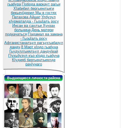
гьабура
ГIобода варкаут рагьи
ХIабибил бергьенлъиги
бекьечIдерил
Мы в гостях
Патахова Айшат
Улбузул
хIурматалда - ГьоцIалъ росу
Инсан ва сахлъи Хунзах
больница
День матери
подкачаться
ГIадамал ва замана
- ГьоцIалъ росу
Афганистаналъул рагъухъабазул
дандч
8 Март кIодо гьабуна
Гьудуллъиялъул дандчIвай
ГIухьбузул къо кIодо гьабуна
КIудияб бергьенлъиялде
рачIунаго
Выдающиеся личности района