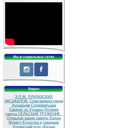
Мы в социальных сетях
Видео
З.О.Ж. ХУНЗАХСКИХ
АКСАКАЛОВ.
Спартакиада среди
Хунзахцев
Супербабушка
Сакинат из Хунзаха
Лотерея
газеты СЕЛЬСКИЙ ТРУЖЕНИК .
Открытие камня памяти Хаджи
Мурату
Культура и традиции
Хунзахский р-он
«Белые