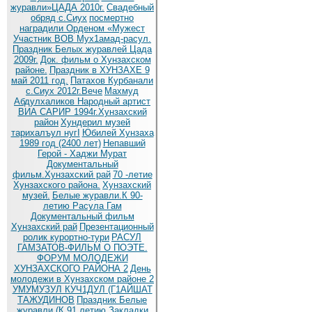
журавли»ЦАДА 2010г.
Cвадебный
обряд c.Сиух
посмертно
наградили Орденом «Мужест
Участник ВОВ Мух1амад-расул.
Праздник Белых журавлей Цада
2009г.
Док. фильм о Хунзахском
районе.
Праздник в ХУНЗАХЕ 9
май 2011 год.
Патахов Курбанали
с.Сиух 2012г.Вече
Махмуд
Абдулхаликов Народный артист
ВИА САРИР 1994г.Хунзахский
район
Хундерил музей
тарихалъул нугI
Юбилей Хунзаха
1989 год (2400 лет)
Непавший
Герой - Хаджи Мурат
Документальный
фильм.Хунзахский рай
70 -летие
Хунзахского района.
Хунзахский
музей.
Белые журавли.К 90-
летию Расула Гам
Документальный фильм
Хунзахский рай
Презентационный
ролик курортно-тури
РАСУЛ
ГАМЗАТОВ-ФИЛЬМ О ПОЭТЕ.
ФОРУМ МОЛОДЕЖИ
ХУНЗАХСКОГО РАЙОНА 2
День
молодежи в Хунзахском районе 2
УМУМУЗУЛ КУЧ1ДУЛ (Г1АЙШАТ
ТАЖУДИНОВ
Праздник Белые
журавли (К 91 летию
Закладки