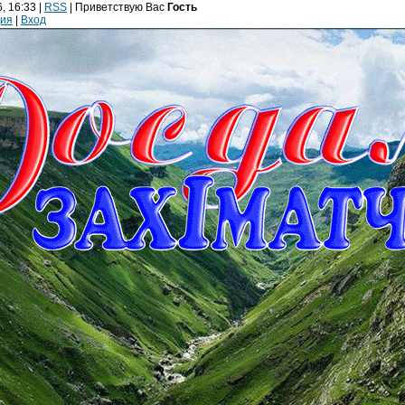
, 16:33 |
RSS
|
Приветствую Вас
Гость
ция
|
Вход