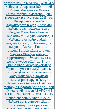
первого камня МАТЛАС.
Фильм о
Кайтмазе Аварском
100 летний
юбилей Махулова в Хунзах
Стихи Расула Гамзатова.
День
молодежи в с. Хунзах. 2015 год
Вечер памяти наиба
Хаджимурата в Ху
Хунзахский
район.
Гьазул х1акъалъулъ
бицуна Мала Алха
Гьазул
х1акъалъулъ бицуна-Магомед Ц
Районалъул найихъабазул
данделъи
Гьазул хIакъалъулъ
бицуна - Гимбато
Инсан ва
сахлъи
Гьазул х1акъалъулъ
бицуна - ХIайбул
Улбузул
хIурматалда... Эбелалъул къ
День в музее.2017 год.
Итоги
2013-2016г.г. МРХунзахский ра
Тарихалъул тIанчал(Страницы
истории
(Открытие памятника
Фазу Алиевой) г
ГIажизал
лъимал рохизаруна
Гьазул
хIакъалъулъ бицуна - Работни
МагIарул гIадатал ракIалде щвей
Хунзахский каньон
АВАРСКИЙ
КОНЦЕРТ(САРИР) с.ХУНЗАХ 19
Санал свераниги хвел гьечIеб
байрам
день учителя
ЦIада
поэзиялъул рукъ рагьана
М.ХIайдарбеков кIодо гьавун