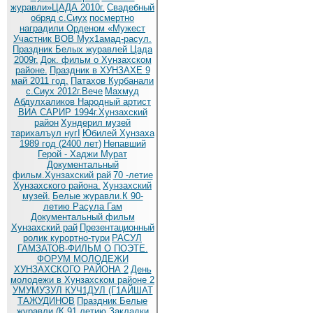
журавли»ЦАДА 2010г.
Cвадебный
обряд c.Сиух
посмертно
наградили Орденом «Мужест
Участник ВОВ Мух1амад-расул.
Праздник Белых журавлей Цада
2009г.
Док. фильм о Хунзахском
районе.
Праздник в ХУНЗАХЕ 9
май 2011 год.
Патахов Курбанали
с.Сиух 2012г.Вече
Махмуд
Абдулхаликов Народный артист
ВИА САРИР 1994г.Хунзахский
район
Хундерил музей
тарихалъул нугI
Юбилей Хунзаха
1989 год (2400 лет)
Непавший
Герой - Хаджи Мурат
Документальный
фильм.Хунзахский рай
70 -летие
Хунзахского района.
Хунзахский
музей.
Белые журавли.К 90-
летию Расула Гам
Документальный фильм
Хунзахский рай
Презентационный
ролик курортно-тури
РАСУЛ
ГАМЗАТОВ-ФИЛЬМ О ПОЭТЕ.
ФОРУМ МОЛОДЕЖИ
ХУНЗАХСКОГО РАЙОНА 2
День
молодежи в Хунзахском районе 2
УМУМУЗУЛ КУЧ1ДУЛ (Г1АЙШАТ
ТАЖУДИНОВ
Праздник Белые
журавли (К 91 летию
Закладки