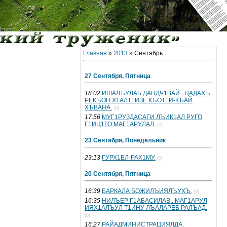
Главная
»
2013
»
Сентябрь
27 Сентября, Пятница
18:02
ИШАЛЪУЛАБ ДАНДЧ1ВАЙ.. ЦАДАХЪ
РЕКЪОН Х1АЛТ1ИЗЕ КЪОТ1И-КЪАЙ
ХЪВАНА.
(0)
17:56
МУГ1РУЗДАСАГИ ЛЪИК1АЛ РУГО
Г1ИЦ1ГО МАГ1АРУЛАЛ.
(0)
23 Сентября, Понедельник
23:13
ГУРХ1ЕЛ-РАХ1МУ.
(0)
20 Сентября, Пятница
16:39
БАРКАЛА БОЖИЛЪИЯЛЪУХЪ.
(0)
16:35
НИЛЪЕР Г1АБАСИЛАВ.. МАГ1АРУЛ
ИЯХ1АЛЪУЛ Т1ИНУ ЛЪАЛАРЕБ РАЛЪАД.
(0)
16:27
РАЙАДМИНИСТРАЦИЯЛДА.