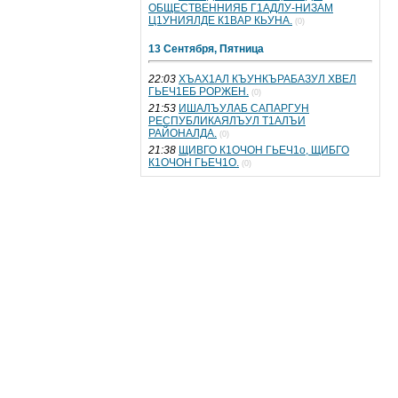
ОБЩЕСТВЕННИЯБ Г1АДЛУ-НИЗАМ
Ц1УНИЯЛДЕ К1ВАР КЬУНА.
(0)
13 Сентября, Пятница
22:03
ХЪАХ1АЛ КЪУНКЪРАБАЗУЛ ХВЕЛ
ГЬЕЧ1ЕБ РОРЖЕН.
(0)
21:53
ИШАЛЪУЛАБ САПАРГУН
РЕСПУБЛИКАЯЛЪУЛ Т1АЛЪИ
РАЙОНАЛДА.
(0)
21:38
ЩИВГО К1ОЧОН ГЬЕЧ1о, ЩИБГО
К1ОЧОН ГЬЕЧ1О.
(0)