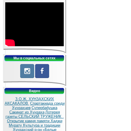
Мы в социальных сетях
Видео
З.О.Ж. ХУНЗАХСКИХ
АКСАКАЛОВ.
Спартакиада среди
Хунзахцев
Супербабушка
Сакинат из Хунзаха
Лотерея
газеты СЕЛЬСКИЙ ТРУЖЕНИК .
Открытие камня памяти Хаджи
Мурату
Культура и традиции
Хунзахский р-он
«Белые