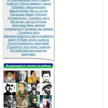
гьабура
ГIобода варкаут рагьи
ХIабибил бергьенлъиги
бекьечIдерил
Мы в гостях
Патахова Айшат
Улбузул
хIурматалда - ГьоцIалъ росу
Инсан ва сахлъи Хунзах
больница
День матери
подкачаться
ГIадамал ва замана
- ГьоцIалъ росу
Афганистаналъул рагъухъабазул
дандч
8 Март кIодо гьабуна
Гьудуллъиялъул дандчIвай
ГIухьбузул къо кIодо гьабуна
КIудияб бергьенлъиялде
рачIунаго
Выдающиеся личности района