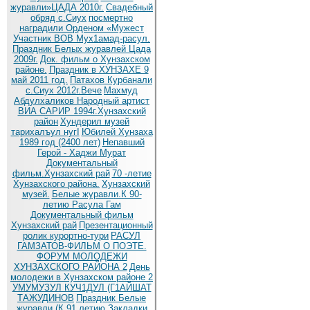
журавли»ЦАДА 2010г.
Cвадебный
обряд c.Сиух
посмертно
наградили Орденом «Мужест
Участник ВОВ Мух1амад-расул.
Праздник Белых журавлей Цада
2009г.
Док. фильм о Хунзахском
районе.
Праздник в ХУНЗАХЕ 9
май 2011 год.
Патахов Курбанали
с.Сиух 2012г.Вече
Махмуд
Абдулхаликов Народный артист
ВИА САРИР 1994г.Хунзахский
район
Хундерил музей
тарихалъул нугI
Юбилей Хунзаха
1989 год (2400 лет)
Непавший
Герой - Хаджи Мурат
Документальный
фильм.Хунзахский рай
70 -летие
Хунзахского района.
Хунзахский
музей.
Белые журавли.К 90-
летию Расула Гам
Документальный фильм
Хунзахский рай
Презентационный
ролик курортно-тури
РАСУЛ
ГАМЗАТОВ-ФИЛЬМ О ПОЭТЕ.
ФОРУМ МОЛОДЕЖИ
ХУНЗАХСКОГО РАЙОНА 2
День
молодежи в Хунзахском районе 2
УМУМУЗУЛ КУЧ1ДУЛ (Г1АЙШАТ
ТАЖУДИНОВ
Праздник Белые
журавли (К 91 летию
Закладки