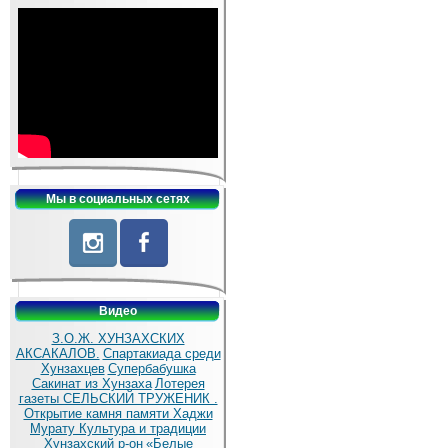
Мы в социальных сетях
Видео
З.О.Ж. ХУНЗАХСКИХ
АКСАКАЛОВ.
Спартакиада среди
Хунзахцев
Супербабушка
Сакинат из Хунзаха
Лотерея
газеты СЕЛЬСКИЙ ТРУЖЕНИК .
Открытие камня памяти Хаджи
Мурату
Культура и традиции
Хунзахский р-он
«Белые