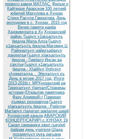
первого камня МАТЛАС.
Фильм о
Кайтмазе Аварском
100 летний
юбилей Махулова в Хунзах
Стихи Расула Гамзатова.
День
молодежи в с. Хунзах. 2015 год
Вечер памяти наиба
Хаджимурата в Ху
Хунзахский
район.
Гьазул х1акъалъулъ
бицуна Мала Алха
Гьазул
х1акъалъулъ бицуна-Магомед Ц
Районалъул найихъабазул
данделъи
Гьазул хIакъалъулъ
бицуна - Гимбато
Инсан ва
сахлъи
Гьазул х1акъалъулъ
бицуна - ХIайбул
Улбузул
хIурматалда... Эбелалъул къ
День в музее.2017 год.
Итоги
2013-2016г.г. МРХунзахский ра
Тарихалъул тIанчал(Страницы
истории
(Открытие памятника
Фазу Алиевой) г
ГIажизал
лъимал рохизаруна
Гьазул
хIакъалъулъ бицуна - Работни
МагIарул гIадатал ракIалде щвей
Хунзахский каньон
АВАРСКИЙ
КОНЦЕРТ(САРИР) с.ХУНЗАХ 19
Санал свераниги хвел гьечIеб
байрам
день учителя
ЦIада
поэзиялъул рукъ рагьана
М.ХIайдарбеков кIодо гьавун