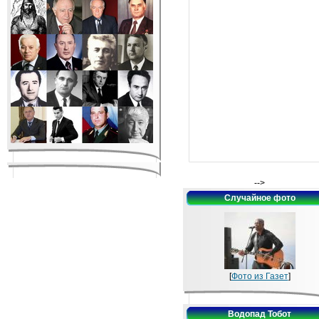
-->
Случайное фото
[
Фото из Газет
]
Водопад Тобот