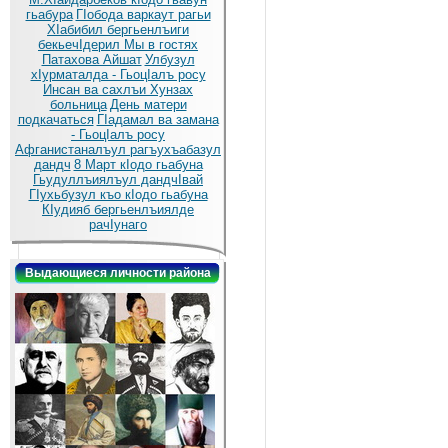
гьабура
ГIобода варкаут рагьи
ХIабибил бергьенлъиги
бекьечIдерил
Мы в гостях
Патахова Айшат
Улбузул
хIурматалда - ГьоцIалъ росу
Инсан ва сахлъи Хунзах
больница
День матери
подкачаться
ГIадамал ва замана
- ГьоцIалъ росу
Афганистаналъул рагъухъабазул
дандч
8 Март кIодо гьабуна
Гьудуллъиялъул дандчIвай
ГIухьбузул къо кIодо гьабуна
КIудияб бергьенлъиялде
рачIунаго
Выдающиеся личности района