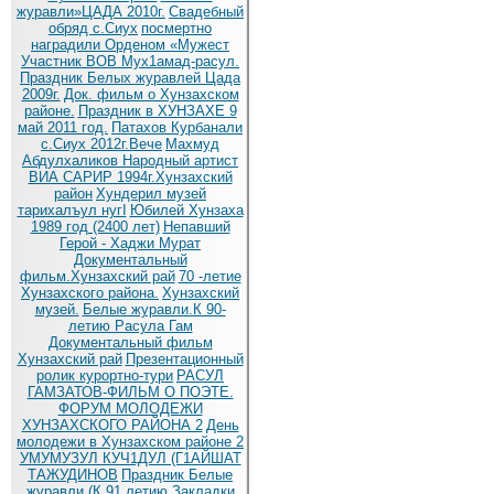
журавли»ЦАДА 2010г.
Cвадебный
обряд c.Сиух
посмертно
наградили Орденом «Мужест
Участник ВОВ Мух1амад-расул.
Праздник Белых журавлей Цада
2009г.
Док. фильм о Хунзахском
районе.
Праздник в ХУНЗАХЕ 9
май 2011 год.
Патахов Курбанали
с.Сиух 2012г.Вече
Махмуд
Абдулхаликов Народный артист
ВИА САРИР 1994г.Хунзахский
район
Хундерил музей
тарихалъул нугI
Юбилей Хунзаха
1989 год (2400 лет)
Непавший
Герой - Хаджи Мурат
Документальный
фильм.Хунзахский рай
70 -летие
Хунзахского района.
Хунзахский
музей.
Белые журавли.К 90-
летию Расула Гам
Документальный фильм
Хунзахский рай
Презентационный
ролик курортно-тури
РАСУЛ
ГАМЗАТОВ-ФИЛЬМ О ПОЭТЕ.
ФОРУМ МОЛОДЕЖИ
ХУНЗАХСКОГО РАЙОНА 2
День
молодежи в Хунзахском районе 2
УМУМУЗУЛ КУЧ1ДУЛ (Г1АЙШАТ
ТАЖУДИНОВ
Праздник Белые
журавли (К 91 летию
Закладки