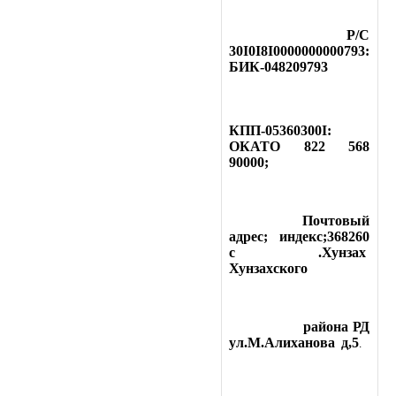
Р/С
30I0I8I0000000000793:
БИК-048209793
КПП-05360300I:
ОКАТО 822 568
90000;
Почтовый
адрес; индекс;368260
с .Хунзах
Хунзахского
района РД
ул.М.Алиханова д,5
.