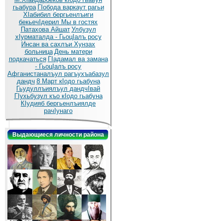
гьабура
ГIобода варкаут рагьи
ХIабибил бергьенлъиги
бекьечIдерил
Мы в гостях
Патахова Айшат
Улбузул
хIурматалда - ГьоцIалъ росу
Инсан ва сахлъи Хунзах
больница
День матери
подкачаться
ГIадамал ва замана
- ГьоцIалъ росу
Афганистаналъул рагъухъабазул
дандч
8 Март кIодо гьабуна
Гьудуллъиялъул дандчIвай
ГIухьбузул къо кIодо гьабуна
КIудияб бергьенлъиялде
рачIунаго
Выдающиеся личности района