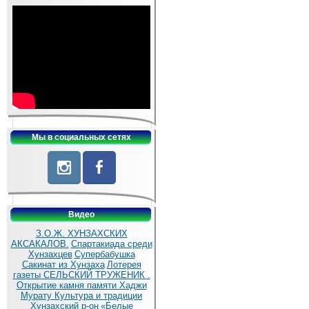
Мы в социальных сетях
Видео
З.О.Ж. ХУНЗАХСКИХ
АКСАКАЛОВ.
Спартакиада среди
Хунзахцев
Супербабушка
Сакинат из Хунзаха
Лотерея
газеты СЕЛЬСКИЙ ТРУЖЕНИК .
Открытие камня памяти Хаджи
Мурату
Культура и традиции
Хунзахский р-он
«Белые