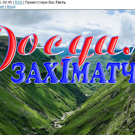
, 00:45 |
RSS
|
Приветствую Вас
Гость
ция
|
Вход