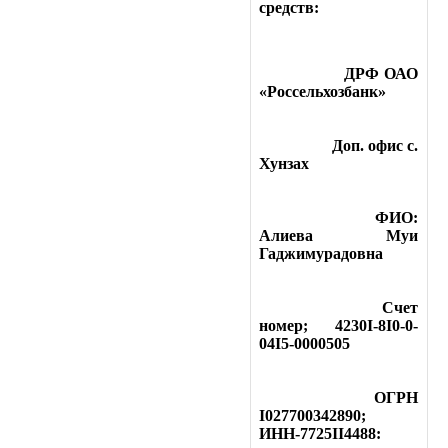
средств:
ДРФ ОАО
«Россельхозбанк»
Доп. офис с.
Хунзах
ФИО:
Алиева Муи
Гаджимурадовна
Счет
номер; 4230I-8I0-0-
04I5-0000505
ОГРН
I027700342890;
ИНН-7725II4488: