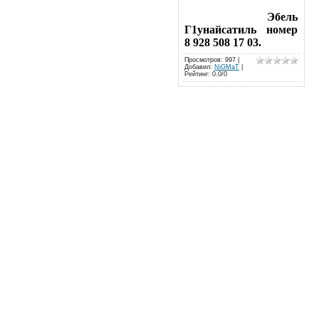
Эбель
Г1унайсатиль номер
8 928 508 17 03.
Просмотров
: 997 |
Добавил
:
NiGMaT
|
Рейтинг
:
0.0
/
0