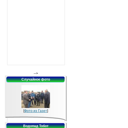
-->
Случайное фото
[
Фото из Газет
]
Водопад Тобот