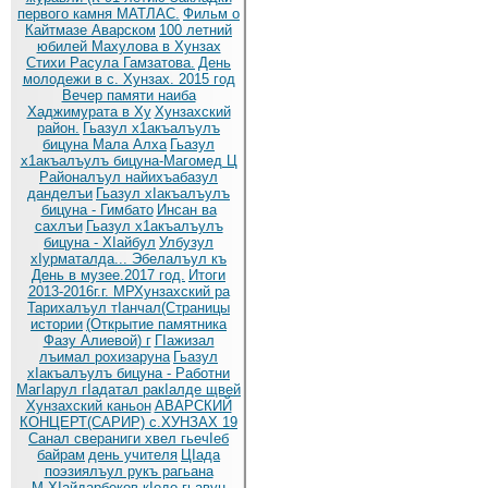
первого камня МАТЛАС.
Фильм о
Кайтмазе Аварском
100 летний
юбилей Махулова в Хунзах
Стихи Расула Гамзатова.
День
молодежи в с. Хунзах. 2015 год
Вечер памяти наиба
Хаджимурата в Ху
Хунзахский
район.
Гьазул х1акъалъулъ
бицуна Мала Алха
Гьазул
х1акъалъулъ бицуна-Магомед Ц
Районалъул найихъабазул
данделъи
Гьазул хIакъалъулъ
бицуна - Гимбато
Инсан ва
сахлъи
Гьазул х1акъалъулъ
бицуна - ХIайбул
Улбузул
хIурматалда... Эбелалъул къ
День в музее.2017 год.
Итоги
2013-2016г.г. МРХунзахский ра
Тарихалъул тIанчал(Страницы
истории
(Открытие памятника
Фазу Алиевой) г
ГIажизал
лъимал рохизаруна
Гьазул
хIакъалъулъ бицуна - Работни
МагIарул гIадатал ракIалде щвей
Хунзахский каньон
АВАРСКИЙ
КОНЦЕРТ(САРИР) с.ХУНЗАХ 19
Санал свераниги хвел гьечIеб
байрам
день учителя
ЦIада
поэзиялъул рукъ рагьана
М.ХIайдарбеков кIодо гьавун