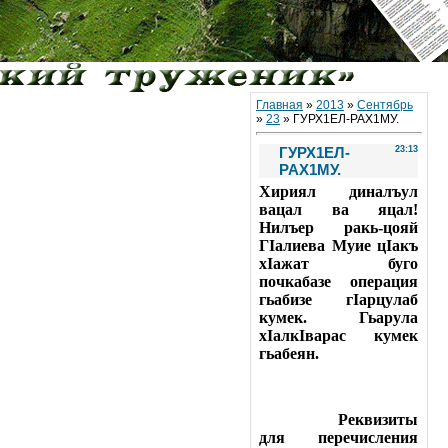
Главная
»
2013
»
Сентябрь
»
23
» ГУРХ1ЕЛ-РАХ1МУ.
ГУРХ1ЕЛ-
23:13
РАХ1МУ.
Хириял диналъул
вацал ва яцал!
Нилъер ракь-цояй
ГIалиева Муие цIакъ
хIажат буго
почкабазе операция
гьабизе гIарцулаб
кумек. Гьарула
хIалкIварас кумек
гьабеян.
Реквизиты
для перечисления