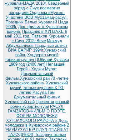
журавли»ЦАДА 2010г.
Cвадебный
обряд c.Сиух
посмертно
наградили Орденом «Мужест
Участник ВОВ Мух1амад-расул.
Праздник Белых журавлей Цада
2009г.
Док. фильм о Хунзахском
районе.
Праздник в ХУНЗАХЕ 9
май 2011 год.
Патахов Курбанали
с.Сиух 2012г.Вече
Махмуд
Абдулхаликов Народный артист
ВИА САРИР 1994г.Хунзахский
район
Хундерил музей
тарихалъул нугI
Юбилей Хунзаха
1989 год (2400 лет)
Непавший
Герой - Хаджи Мурат
Документальный
фильм.Хунзахский рай
70 -летие
Хунзахского района.
Хунзахский
музей.
Белые журавли.К 90-
летию Расула Гам
Документальный фильм
Хунзахский рай
Презентационный
ролик курортно-тури
РАСУЛ
ГАМЗАТОВ-ФИЛЬМ О ПОЭТЕ.
ФОРУМ МОЛОДЕЖИ
ХУНЗАХСКОГО РАЙОНА 2
День
молодежи в Хунзахском районе 2
УМУМУЗУЛ КУЧ1ДУЛ (Г1АЙШАТ
ТАЖУДИНОВ
Праздник Белые
журавли (К 91 летию
Закладки