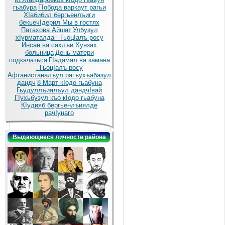
гьабура
ГIобода варкаут рагьи
ХIабибил бергьенлъиги
бекьечIдерил
Мы в гостях
Патахова Айшат
Улбузул
хIурматалда - ГьоцIалъ росу
Инсан ва сахлъи Хунзах
больница
День матери
подкачаться
ГIадамал ва замана
- ГьоцIалъ росу
Афганистаналъул рагъухъабазул
дандч
8 Март кIодо гьабуна
Гьудуллъиялъул дандчIвай
ГIухьбузул къо кIодо гьабуна
КIудияб бергьенлъиялде
рачIунаго
Выдающиеся личности района