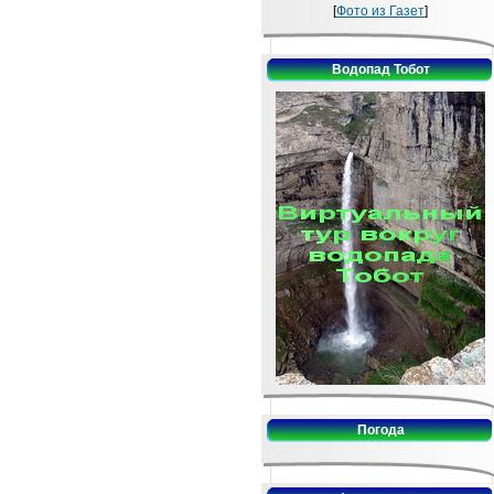
[
Фото из Газет
]
Водопад Тобот
Погода