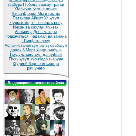
гьабура
ГIобода варкаут рагьи
ХIабибил бергьенлъиги
бекьечIдерил
Мы в гостях
Патахова Айшат
Улбузул
хIурматалда - ГьоцIалъ росу
Инсан ва сахлъи Хунзах
больница
День матери
подкачаться
ГIадамал ва замана
- ГьоцIалъ росу
Афганистаналъул рагъухъабазул
дандч
8 Март кIодо гьабуна
Гьудуллъиялъул дандчIвай
ГIухьбузул къо кIодо гьабуна
КIудияб бергьенлъиялде
рачIунаго
Выдающиеся личности района