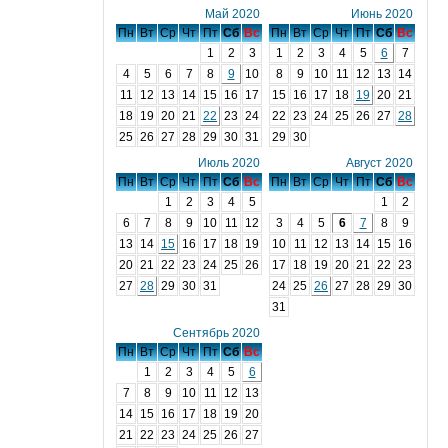
Май 2020
Июнь 2020
Пн
Вт
Ср
Чт
Пт
Сб
Вс
Пн
Вт
Ср
Чт
Пт
Сб
Вс
1
2
3
1
2
3
4
5
6
7
4
5
6
7
8
9
10
8
9
10
11
12
13
14
11
12
13
14
15
16
17
15
16
17
18
19
20
21
18
19
20
21
22
23
24
22
23
24
25
26
27
28
25
26
27
28
29
30
31
29
30
Июль 2020
Август 2020
Пн
Вт
Ср
Чт
Пт
Сб
Вс
Пн
Вт
Ср
Чт
Пт
Сб
Вс
1
2
3
4
5
1
2
6
7
8
9
10
11
12
3
4
5
6
7
8
9
13
14
15
16
17
18
19
10
11
12
13
14
15
16
20
21
22
23
24
25
26
17
18
19
20
21
22
23
27
28
29
30
31
24
25
26
27
28
29
30
31
Сентябрь 2020
Пн
Вт
Ср
Чт
Пт
Сб
Вс
1
2
3
4
5
6
7
8
9
10
11
12
13
14
15
16
17
18
19
20
21
22
23
24
25
26
27