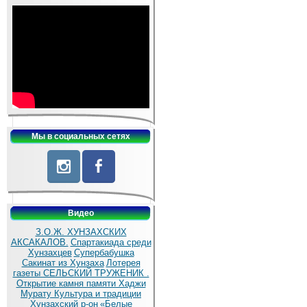
Мы в социальных сетях
Видео
З.О.Ж. ХУНЗАХСКИХ
АКСАКАЛОВ.
Спартакиада среди
Хунзахцев
Супербабушка
Сакинат из Хунзаха
Лотерея
газеты СЕЛЬСКИЙ ТРУЖЕНИК .
Открытие камня памяти Хаджи
Мурату
Культура и традиции
Хунзахский р-он
«Белые