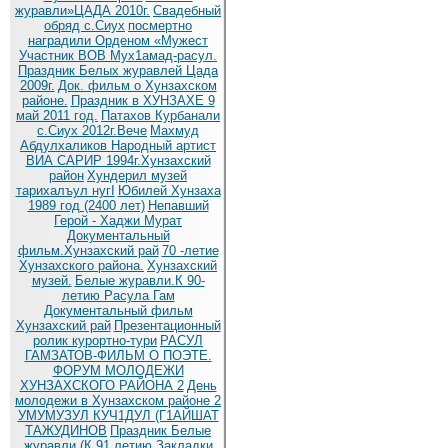
журавли»ЦАДА 2010г.
Cвадебный
обряд c.Сиух
посмертно
наградили Орденом «Мужест
Участник ВОВ Мух1амад-расул.
Праздник Белых журавлей Цада
2009г.
Док. фильм о Хунзахском
районе.
Праздник в ХУНЗАХЕ 9
май 2011 год.
Патахов Курбанали
с.Сиух 2012г.Вече
Махмуд
Абдулхаликов Народный артист
ВИА САРИР 1994г.Хунзахский
район
Хундерил музей
тарихалъул нугI
Юбилей Хунзаха
1989 год (2400 лет)
Непавший
Герой - Хаджи Мурат
Документальный
фильм.Хунзахский рай
70 -летие
Хунзахского района.
Хунзахский
музей.
Белые журавли.К 90-
летию Расула Гам
Документальный фильм
Хунзахский рай
Презентационный
ролик курортно-тури
РАСУЛ
ГАМЗАТОВ-ФИЛЬМ О ПОЭТЕ.
ФОРУМ МОЛОДЕЖИ
ХУНЗАХСКОГО РАЙОНА 2
День
молодежи в Хунзахском районе 2
УМУМУЗУЛ КУЧ1ДУЛ (Г1АЙШАТ
ТАЖУДИНОВ
Праздник Белые
журавли (К 91 летию
Закладки