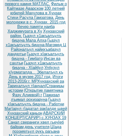
первого камня МАТЛАС.
Фильм о
Кайтмазе Аварском
100 летний
юбилей Махулова в Хунзах
Стихи Расула Гамзатова.
День
молодежи в с. Хунзах. 2015 год
Вечер памяти наиба
Хаджимурата в Ху
Хунзахский
район.
Гьазул х1акъалъулъ
бицуна Мала Алха
Гьазул
х1акъалъулъ бицуна-Магомед Ц
Районалъул найихъабазул
данделъи
Гьазул хIакъалъулъ
бицуна - Гимбато
Инсан ва
сахлъи
Гьазул х1акъалъулъ
бицуна - ХIайбул
Улбузул
хIурматалда... Эбелалъул къ
День в музее.2017 год.
Итоги
2013-2016г.г. МРХунзахский ра
Тарихалъул тIанчал(Страницы
истории
(Открытие памятника
Фазу Алиевой) г
ГIажизал
лъимал рохизаруна
Гьазул
хIакъалъулъ бицуна - Работни
МагIарул гIадатал ракIалде щвей
Хунзахский каньон
АВАРСКИЙ
КОНЦЕРТ(САРИР) с.ХУНЗАХ 19
Санал свераниги хвел гьечIеб
байрам
день учителя
ЦIада
поэзиялъул рукъ рагьана
М.ХIайдарбеков кIодо гьавун