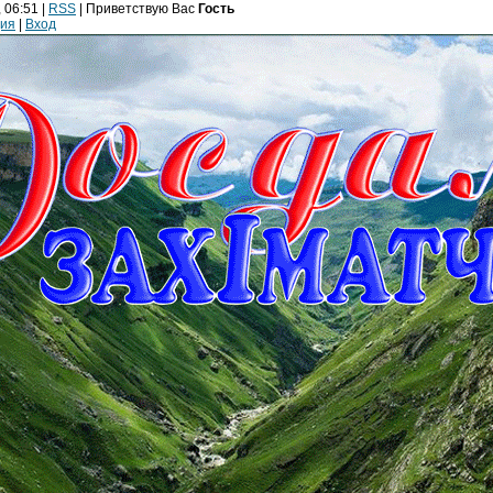
 06:51 |
RSS
|
Приветствую Вас
Гость
ция
|
Вход