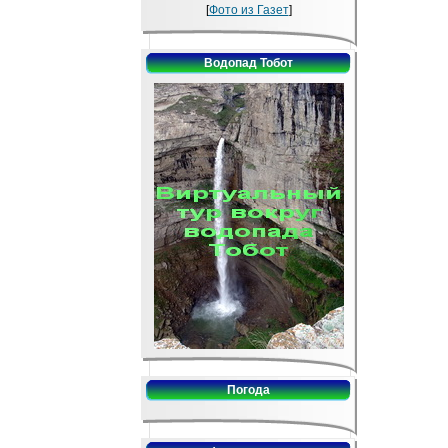
[
Фото из Газет
]
Водопад Тобот
Погода