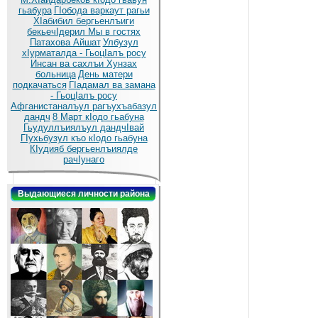
гьабура
ГIобода варкаут рагьи
ХIабибил бергьенлъиги
бекьечIдерил
Мы в гостях
Патахова Айшат
Улбузул
хIурматалда - ГьоцIалъ росу
Инсан ва сахлъи Хунзах
больница
День матери
подкачаться
ГIадамал ва замана
- ГьоцIалъ росу
Афганистаналъул рагъухъабазул
дандч
8 Март кIодо гьабуна
Гьудуллъиялъул дандчIвай
ГIухьбузул къо кIодо гьабуна
КIудияб бергьенлъиялде
рачIунаго
Выдающиеся личности района