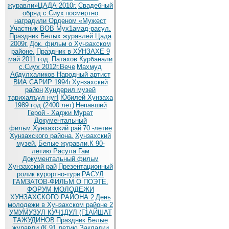
журавли»ЦАДА 2010г.
Cвадебный
обряд c.Сиух
посмертно
наградили Орденом «Мужест
Участник ВОВ Мух1амад-расул.
Праздник Белых журавлей Цада
2009г.
Док. фильм о Хунзахском
районе.
Праздник в ХУНЗАХЕ 9
май 2011 год.
Патахов Курбанали
с.Сиух 2012г.Вече
Махмуд
Абдулхаликов Народный артист
ВИА САРИР 1994г.Хунзахский
район
Хундерил музей
тарихалъул нугI
Юбилей Хунзаха
1989 год (2400 лет)
Непавший
Герой - Хаджи Мурат
Документальный
фильм.Хунзахский рай
70 -летие
Хунзахского района.
Хунзахский
музей.
Белые журавли.К 90-
летию Расула Гам
Документальный фильм
Хунзахский рай
Презентационный
ролик курортно-тури
РАСУЛ
ГАМЗАТОВ-ФИЛЬМ О ПОЭТЕ.
ФОРУМ МОЛОДЕЖИ
ХУНЗАХСКОГО РАЙОНА 2
День
молодежи в Хунзахском районе 2
УМУМУЗУЛ КУЧ1ДУЛ (Г1АЙШАТ
ТАЖУДИНОВ
Праздник Белые
журавли (К 91 летию
Закладки