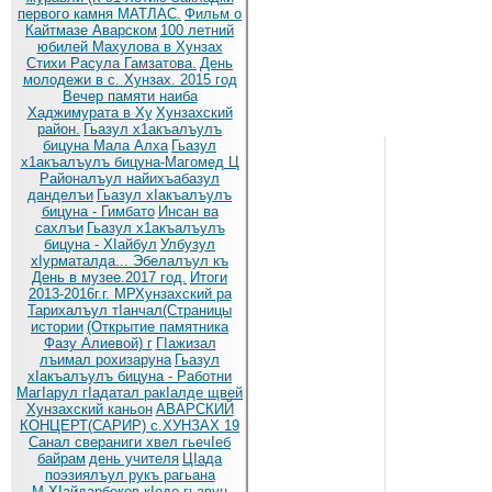
первого камня МАТЛАС.
Фильм о
Кайтмазе Аварском
100 летний
юбилей Махулова в Хунзах
Стихи Расула Гамзатова.
День
молодежи в с. Хунзах. 2015 год
Вечер памяти наиба
Хаджимурата в Ху
Хунзахский
район.
Гьазул х1акъалъулъ
бицуна Мала Алха
Гьазул
х1акъалъулъ бицуна-Магомед Ц
Районалъул найихъабазул
данделъи
Гьазул хIакъалъулъ
бицуна - Гимбато
Инсан ва
сахлъи
Гьазул х1акъалъулъ
бицуна - ХIайбул
Улбузул
хIурматалда... Эбелалъул къ
День в музее.2017 год.
Итоги
2013-2016г.г. МРХунзахский ра
Тарихалъул тIанчал(Страницы
истории
(Открытие памятника
Фазу Алиевой) г
ГIажизал
лъимал рохизаруна
Гьазул
хIакъалъулъ бицуна - Работни
МагIарул гIадатал ракIалде щвей
Хунзахский каньон
АВАРСКИЙ
КОНЦЕРТ(САРИР) с.ХУНЗАХ 19
Санал свераниги хвел гьечIеб
байрам
день учителя
ЦIада
поэзиялъул рукъ рагьана
М.ХIайдарбеков кIодо гьавун