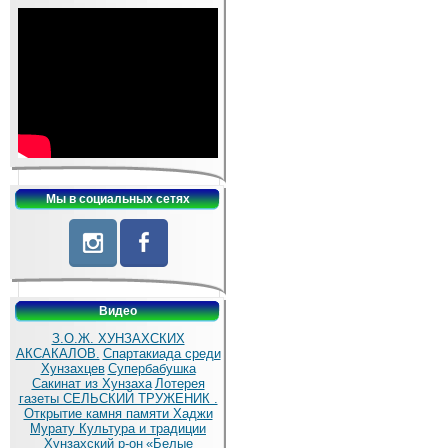
Мы в социальных сетях
Видео
З.О.Ж. ХУНЗАХСКИХ
АКСАКАЛОВ.
Спартакиада среди
Хунзахцев
Супербабушка
Сакинат из Хунзаха
Лотерея
газеты СЕЛЬСКИЙ ТРУЖЕНИК .
Открытие камня памяти Хаджи
Мурату
Культура и традиции
Хунзахский р-он
«Белые