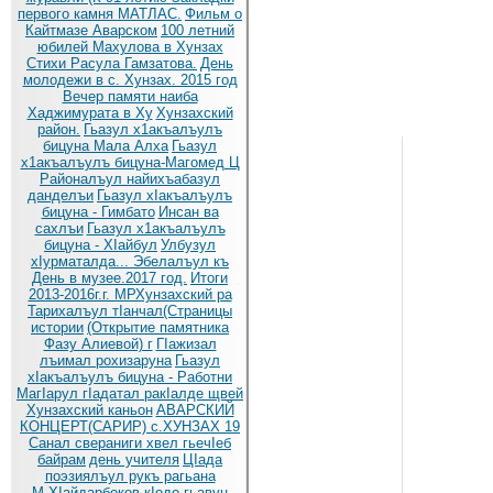
первого камня МАТЛАС.
Фильм о
Кайтмазе Аварском
100 летний
юбилей Махулова в Хунзах
Стихи Расула Гамзатова.
День
молодежи в с. Хунзах. 2015 год
Вечер памяти наиба
Хаджимурата в Ху
Хунзахский
район.
Гьазул х1акъалъулъ
бицуна Мала Алха
Гьазул
х1акъалъулъ бицуна-Магомед Ц
Районалъул найихъабазул
данделъи
Гьазул хIакъалъулъ
бицуна - Гимбато
Инсан ва
сахлъи
Гьазул х1акъалъулъ
бицуна - ХIайбул
Улбузул
хIурматалда... Эбелалъул къ
День в музее.2017 год.
Итоги
2013-2016г.г. МРХунзахский ра
Тарихалъул тIанчал(Страницы
истории
(Открытие памятника
Фазу Алиевой) г
ГIажизал
лъимал рохизаруна
Гьазул
хIакъалъулъ бицуна - Работни
МагIарул гIадатал ракIалде щвей
Хунзахский каньон
АВАРСКИЙ
КОНЦЕРТ(САРИР) с.ХУНЗАХ 19
Санал свераниги хвел гьечIеб
байрам
день учителя
ЦIада
поэзиялъул рукъ рагьана
М.ХIайдарбеков кIодо гьавун