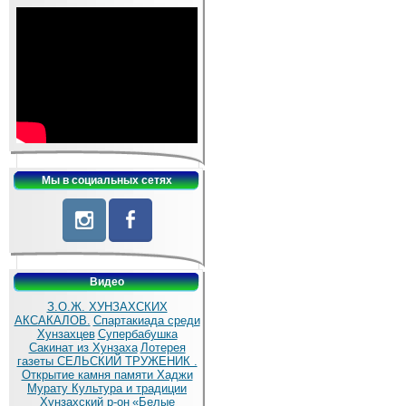
Мы в социальных сетях
Видео
З.О.Ж. ХУНЗАХСКИХ
АКСАКАЛОВ.
Спартакиада среди
Хунзахцев
Супербабушка
Сакинат из Хунзаха
Лотерея
газеты СЕЛЬСКИЙ ТРУЖЕНИК .
Открытие камня памяти Хаджи
Мурату
Культура и традиции
Хунзахский р-он
«Белые