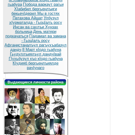
гьабура
ГIобода варкаут рагьи
ХIабибил бергьенлъиги
бекьечIдерил
Мы в гостях
Патахова Айшат
Улбузул
хIурматалда - ГьоцIалъ росу
Инсан ва сахлъи Хунзах
больница
День матери
подкачаться
ГIадамал ва замана
- ГьоцIалъ росу
Афганистаналъул рагъухъабазул
дандч
8 Март кIодо гьабуна
Гьудуллъиялъул дандчIвай
ГIухьбузул къо кIодо гьабуна
КIудияб бергьенлъиялде
рачIунаго
Выдающиеся личности района