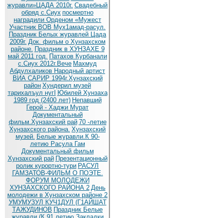
журавли»ЦАДА 2010г.
Cвадебный
обряд c.Сиух
посмертно
наградили Орденом «Мужест
Участник ВОВ Мух1амад-расул.
Праздник Белых журавлей Цада
2009г.
Док. фильм о Хунзахском
районе.
Праздник в ХУНЗАХЕ 9
май 2011 год.
Патахов Курбанали
с.Сиух 2012г.Вече
Махмуд
Абдулхаликов Народный артист
ВИА САРИР 1994г.Хунзахский
район
Хундерил музей
тарихалъул нугI
Юбилей Хунзаха
1989 год (2400 лет)
Непавший
Герой - Хаджи Мурат
Документальный
фильм.Хунзахский рай
70 -летие
Хунзахского района.
Хунзахский
музей.
Белые журавли.К 90-
летию Расула Гам
Документальный фильм
Хунзахский рай
Презентационный
ролик курортно-тури
РАСУЛ
ГАМЗАТОВ-ФИЛЬМ О ПОЭТЕ.
ФОРУМ МОЛОДЕЖИ
ХУНЗАХСКОГО РАЙОНА 2
День
молодежи в Хунзахском районе 2
УМУМУЗУЛ КУЧ1ДУЛ (Г1АЙШАТ
ТАЖУДИНОВ
Праздник Белые
журавли (К 91 летию
Закладки