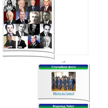
-->
Случайное фото
[
Фото из Газет
]
Водопад Тобот