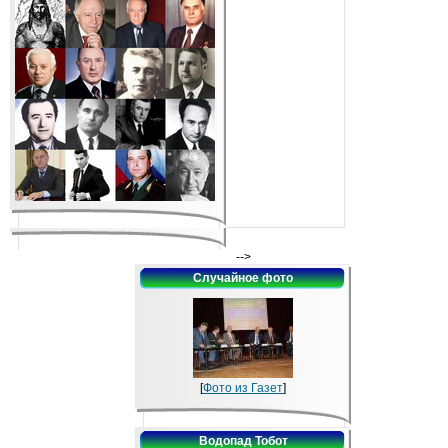
-->
Случайное фото
[
Фото из Газет
]
Водопад Тобот