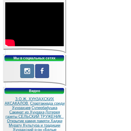
Мы в социальных сетях
Видео
З.О.Ж. ХУНЗАХСКИХ
АКСАКАЛОВ.
Спартакиада среди
Хунзахцев
Супербабушка
Сакинат из Хунзаха
Лотерея
газеты СЕЛЬСКИЙ ТРУЖЕНИК .
Открытие камня памяти Хаджи
Мурату
Культура и традиции
Хунзахский р-он
«Белые