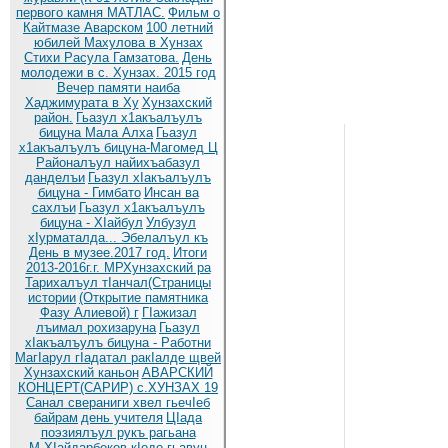
первого камня МАТЛАС.
Фильм о
Кайтмазе Аварском
100 летний
юбилей Махулова в Хунзах
Стихи Расула Гамзатова.
День
молодежи в с. Хунзах. 2015 год
Вечер памяти наиба
Хаджимурата в Ху
Хунзахский
район.
Гьазул х1акъалъулъ
бицуна Мала Алха
Гьазул
х1акъалъулъ бицуна-Магомед Ц
Районалъул найихъабазул
данделъи
Гьазул хIакъалъулъ
бицуна - Гимбато
Инсан ва
сахлъи
Гьазул х1акъалъулъ
бицуна - ХIайбул
Улбузул
хIурматалда... Эбелалъул къ
День в музее.2017 год.
Итоги
2013-2016г.г. МРХунзахский ра
Тарихалъул тIанчал(Страницы
истории
(Открытие памятника
Фазу Алиевой) г
ГIажизал
лъимал рохизаруна
Гьазул
хIакъалъулъ бицуна - Работни
МагIарул гIадатал ракIалде щвей
Хунзахский каньон
АВАРСКИЙ
КОНЦЕРТ(САРИР) с.ХУНЗАХ 19
Санал свераниги хвел гьечIеб
байрам
день учителя
ЦIада
поэзиялъул рукъ рагьана
М.ХIайдарбеков кIодо гьавун