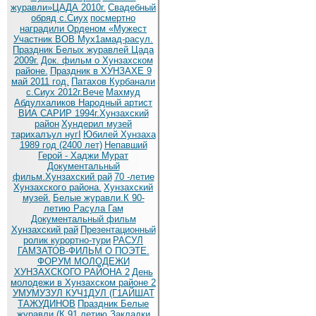
журавли»ЦАДА 2010г.
Cвадебный
обряд c.Сиух
посмертно
наградили Орденом «Мужест
Участник ВОВ Мух1амад-расул.
Праздник Белых журавлей Цада
2009г.
Док. фильм о Хунзахском
районе.
Праздник в ХУНЗАХЕ 9
май 2011 год.
Патахов Курбанали
с.Сиух 2012г.Вече
Махмуд
Абдулхаликов Народный артист
ВИА САРИР 1994г.Хунзахский
район
Хундерил музей
тарихалъул нугI
Юбилей Хунзаха
1989 год (2400 лет)
Непавший
Герой - Хаджи Мурат
Документальный
фильм.Хунзахский рай
70 -летие
Хунзахского района.
Хунзахский
музей.
Белые журавли.К 90-
летию Расула Гам
Документальный фильм
Хунзахский рай
Презентационный
ролик курортно-тури
РАСУЛ
ГАМЗАТОВ-ФИЛЬМ О ПОЭТЕ.
ФОРУМ МОЛОДЕЖИ
ХУНЗАХСКОГО РАЙОНА 2
День
молодежи в Хунзахском районе 2
УМУМУЗУЛ КУЧ1ДУЛ (Г1АЙШАТ
ТАЖУДИНОВ
Праздник Белые
журавли (К 91 летию
Закладки