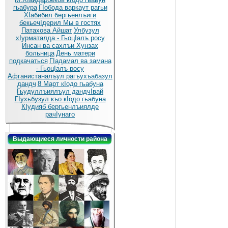
гьабура
ГIобода варкаут рагьи
ХIабибил бергьенлъиги
бекьечIдерил
Мы в гостях
Патахова Айшат
Улбузул
хIурматалда - ГьоцIалъ росу
Инсан ва сахлъи Хунзах
больница
День матери
подкачаться
ГIадамал ва замана
- ГьоцIалъ росу
Афганистаналъул рагъухъабазул
дандч
8 Март кIодо гьабуна
Гьудуллъиялъул дандчIвай
ГIухьбузул къо кIодо гьабуна
КIудияб бергьенлъиялде
рачIунаго
Выдающиеся личности района