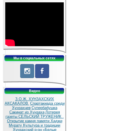
Мы в социальных сетях
Видео
З.О.Ж. ХУНЗАХСКИХ
АКСАКАЛОВ.
Спартакиада среди
Хунзахцев
Супербабушка
Сакинат из Хунзаха
Лотерея
газеты СЕЛЬСКИЙ ТРУЖЕНИК .
Открытие камня памяти Хаджи
Мурату
Культура и традиции
Хунзахский р-он
«Белые