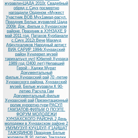
журавли»ЦАДА 2010г.
Cвадебный
обряд c.Сиух
посмертно
наградили Орденом «Мужест
Участник ВОВ Мух1амад-расул.
Праздник Белых журавлей Цада
2009г.
Док. фильм о Хунзахском
районе.
Праздник в ХУНЗАХЕ 9
май 2011 год.
Патахов Курбанали
с.Сиух 2012г.Вече
Махмуд
Абдулхаликов Народный артист
ВИА САРИР 1994г.Хунзахский
район
Хундерил музей
тарихалъул нугI
Юбилей Хунзаха
1989 год (2400 лет)
Непавший
Герой - Хаджи Мурат
Документальный
фильм.Хунзахский рай
70 -летие
Хунзахского района.
Хунзахский
музей.
Белые журавли.К 90-
летию Расула Гам
Документальный фильм
Хунзахский рай
Презентационный
ролик курортно-тури
РАСУЛ
ГАМЗАТОВ-ФИЛЬМ О ПОЭТЕ.
ФОРУМ МОЛОДЕЖИ
ХУНЗАХСКОГО РАЙОНА 2
День
молодежи в Хунзахском районе 2
УМУМУЗУЛ КУЧ1ДУЛ (Г1АЙШАТ
ТАЖУДИНОВ
Праздник Белые
журавли (К 91 летию
Закладки