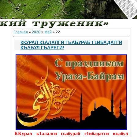
Главная
»
2020
»
Май
»
22
ККУРАЛ К1АЛАЛГИ ГЬАБУРАБ Г1ИБАДАТГИ
КЪАБУЛ ГЬАРЕГИ!
ККурал к1алалги гьабураб г1ибадатги къабул