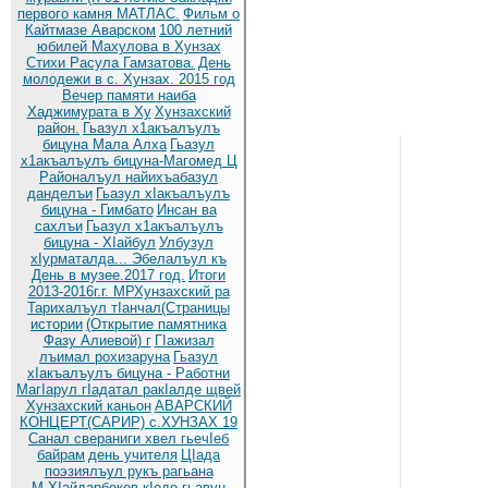
первого камня МАТЛАС.
Фильм о
Кайтмазе Аварском
100 летний
юбилей Махулова в Хунзах
Стихи Расула Гамзатова.
День
молодежи в с. Хунзах. 2015 год
Вечер памяти наиба
Хаджимурата в Ху
Хунзахский
район.
Гьазул х1акъалъулъ
бицуна Мала Алха
Гьазул
х1акъалъулъ бицуна-Магомед Ц
Районалъул найихъабазул
данделъи
Гьазул хIакъалъулъ
бицуна - Гимбато
Инсан ва
сахлъи
Гьазул х1акъалъулъ
бицуна - ХIайбул
Улбузул
хIурматалда... Эбелалъул къ
День в музее.2017 год.
Итоги
2013-2016г.г. МРХунзахский ра
Тарихалъул тIанчал(Страницы
истории
(Открытие памятника
Фазу Алиевой) г
ГIажизал
лъимал рохизаруна
Гьазул
хIакъалъулъ бицуна - Работни
МагIарул гIадатал ракIалде щвей
Хунзахский каньон
АВАРСКИЙ
КОНЦЕРТ(САРИР) с.ХУНЗАХ 19
Санал свераниги хвел гьечIеб
байрам
день учителя
ЦIада
поэзиялъул рукъ рагьана
М.ХIайдарбеков кIодо гьавун