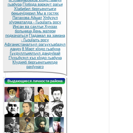
гьабура
ГIобода варкаут рагьи
ХIабибил бергьенлъиги
бекьечIдерил
Мы в гостях
Патахова Айшат
Улбузул
хIурматалда - ГьоцIалъ росу
Инсан ва сахлъи Хунзах
больница
День матери
подкачаться
ГIадамал ва замана
- ГьоцIалъ росу
Афганистаналъул рагъухъабазул
дандч
8 Март кIодо гьабуна
Гьудуллъиялъул дандчIвай
ГIухьбузул къо кIодо гьабуна
КIудияб бергьенлъиялде
рачIунаго
Выдающиеся личности района