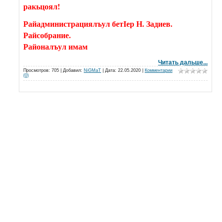
ракьцоял!
Райадминистрациялъул бетIер Н. Задиев.
Райсобрание.
Районалъул имам
Читать дальше...
Просмотров: 705 | Добавил:
NiGMaT
| Дата:
22.05.2020
|
Комментарии
(0)