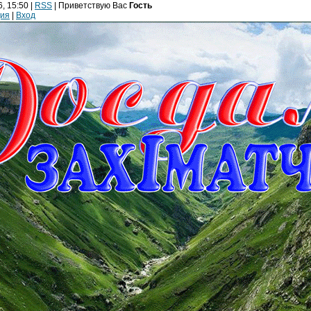
, 15:50 |
RSS
|
Приветствую Вас
Гость
ция
|
Вход