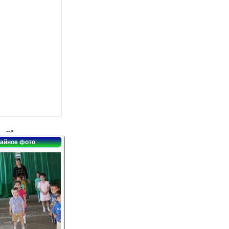
-->
айное фото