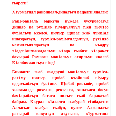
гьареги!
Х1урматиял районцоял-диналъул вацалги яцалги!
Рак1-рак1алъ баркула нужеда бусурбабазул
динияб ва рух1ияб г1умруялъул т1ей гьеч1еб
бут1алъун кколеб, нилъер щивас жиб лъик1ал
ишаздалъун, гурх1ел-рах1муялдалъун, рух1ияб
камиллъиялдалъун ва къадру
т1адег1анлъиялдалъун к1одо гьабизе х1аракат
бахъараб Рамазан моц1алъул ахирлъун кколеб
К1албиччаялъул г1ид!
Биччанте гьаб къадруяб моц1алъул гурх1ел-
рах1му нилъер щибаб къойилаб г1умру
цадахъаблъун бук1ине. Щибаб рокъобе, щибаб
хъизамалде рохелги, рекъелги, хинлъиги босун
бач1араблъун батаги нилъее гьаб баракатаб
байрам. Ккурал к1алалги гьабураб г1ибадатги
Аллагьас къабул гьабун, нужее Алжаналъе
рагьараб кавулъун лъугьаги, х1урматиял