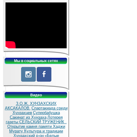
Мы в социальных сетях
Видео
З.О.Ж. ХУНЗАХСКИХ
АКСАКАЛОВ.
Спартакиада среди
Хунзахцев
Супербабушка
Сакинат из Хунзаха
Лотерея
газеты СЕЛЬСКИЙ ТРУЖЕНИК .
Открытие камня памяти Хаджи
Мурату
Культура и традиции
Хунзахский р-он
«Белые