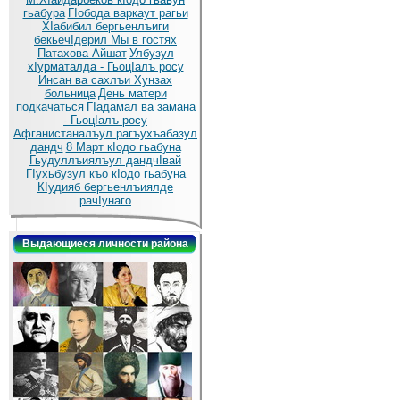
гьабура
ГIобода варкаут рагьи
ХIабибил бергьенлъиги
бекьечIдерил
Мы в гостях
Патахова Айшат
Улбузул
хIурматалда - ГьоцIалъ росу
Инсан ва сахлъи Хунзах
больница
День матери
подкачаться
ГIадамал ва замана
- ГьоцIалъ росу
Афганистаналъул рагъухъабазул
дандч
8 Март кIодо гьабуна
Гьудуллъиялъул дандчIвай
ГIухьбузул къо кIодо гьабуна
КIудияб бергьенлъиялде
рачIунаго
Выдающиеся личности района