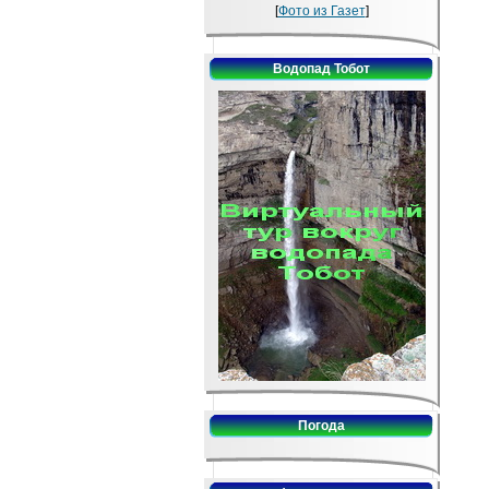
[
Фото из Газет
]
Водопад Тобот
Погода