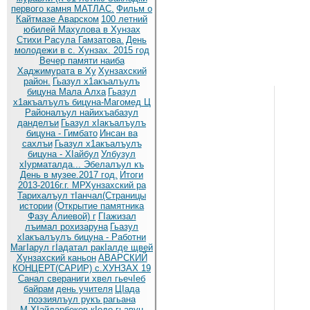
первого камня МАТЛАС.
Фильм о
Кайтмазе Аварском
100 летний
юбилей Махулова в Хунзах
Стихи Расула Гамзатова.
День
молодежи в с. Хунзах. 2015 год
Вечер памяти наиба
Хаджимурата в Ху
Хунзахский
район.
Гьазул х1акъалъулъ
бицуна Мала Алха
Гьазул
х1акъалъулъ бицуна-Магомед Ц
Районалъул найихъабазул
данделъи
Гьазул хIакъалъулъ
бицуна - Гимбато
Инсан ва
сахлъи
Гьазул х1акъалъулъ
бицуна - ХIайбул
Улбузул
хIурматалда... Эбелалъул къ
День в музее.2017 год.
Итоги
2013-2016г.г. МРХунзахский ра
Тарихалъул тIанчал(Страницы
истории
(Открытие памятника
Фазу Алиевой) г
ГIажизал
лъимал рохизаруна
Гьазул
хIакъалъулъ бицуна - Работни
МагIарул гIадатал ракIалде щвей
Хунзахский каньон
АВАРСКИЙ
КОНЦЕРТ(САРИР) с.ХУНЗАХ 19
Санал свераниги хвел гьечIеб
байрам
день учителя
ЦIада
поэзиялъул рукъ рагьана
М.ХIайдарбеков кIодо гьавун