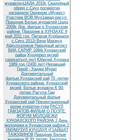
журавли»ЦАДА 2010г.
Cвадебный
обряд c.Сиух
посмертно
наградили Орденом «Мужест
Участник ВОВ Мух1амад-расул.
Праздник Белых журавлей Цада
2009г.
Док. фильм о Хунзахском
районе.
Праздник в ХУНЗАХЕ 9
май 2011 год.
Патахов Курбанали
с.Сиух 2012г.Вече
Махмуд
Абдулхаликов Народный артист
ВИА САРИР 1994г.Хунзахский
район
Хундерил музей
тарихалъул нугI
Юбилей Хунзаха
1989 год (2400 лет)
Непавший
Герой - Хаджи Мурат
Документальный
фильм.Хунзахский рай
70 -летие
Хунзахского района.
Хунзахский
музей.
Белые журавли.К 90-
летию Расула Гам
Документальный фильм
Хунзахский рай
Презентационный
ролик курортно-тури
РАСУЛ
ГАМЗАТОВ-ФИЛЬМ О ПОЭТЕ.
ФОРУМ МОЛОДЕЖИ
ХУНЗАХСКОГО РАЙОНА 2
День
молодежи в Хунзахском районе 2
УМУМУЗУЛ КУЧ1ДУЛ (Г1АЙШАТ
ТАЖУДИНОВ
Праздник Белые
журавли (К 91 летию
Закладки