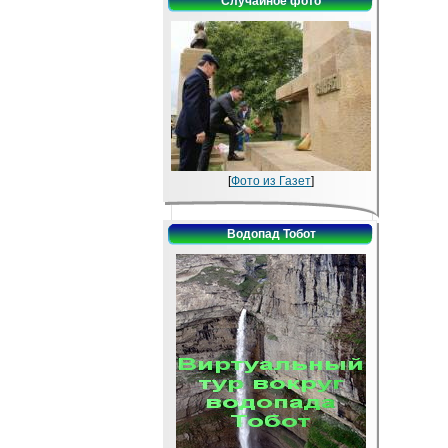
Случайное фото
[
Фото из Газет
]
Водопад Тобот