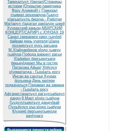
Тарихалъул тIанчал(Страницы
истории
(Открытие памятника
Фазу Алиевой) г
ГIажизал
лъимал рохизаруна
Гьазул
хIакъалъулъ бицуна - Работни
МагIарул гIадатал ракIалде щвей
Хунзахский каньон
АВАРСКИЙ
КОНЦЕРТ(САРИР) с.ХУНЗАХ 19
Санал свераниги хвел гьечIеб
байрам
день учителя
ЦIада
поэзиялъул рукъ рагьана
М.ХIайдарбеков кIодо гьавун
гьабура
ГIобода варкаут рагьи
ХIабибил бергьенлъиги
бекьечIдерил
Мы в гостях
Патахова Айшат
Улбузул
хIурматалда - ГьоцIалъ росу
Инсан ва сахлъи Хунзах
больница
День матери
подкачаться
ГIадамал ва замана
- ГьоцIалъ росу
Афганистаналъул рагъухъабазул
дандч
8 Март кIодо гьабуна
Гьудуллъиялъул дандчIвай
ГIухьбузул къо кIодо гьабуна
КIудияб бергьенлъиялде
рачIунаго
Выдающиеся личности района