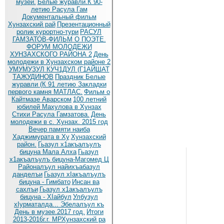
музей.
Белые журавли.К 90-
летию Расула Гам
Документальный фильм
Хунзахский рай
Презентационный
ролик курортно-тури
РАСУЛ
ГАМЗАТОВ-ФИЛЬМ О ПОЭТЕ.
ФОРУМ МОЛОДЕЖИ
ХУНЗАХСКОГО РАЙОНА 2
День
молодежи в Хунзахском районе 2
УМУМУЗУЛ КУЧ1ДУЛ (Г1АЙШАТ
ТАЖУДИНОВ
Праздник Белые
журавли (К 91 летию
Закладки
первого камня МАТЛАС.
Фильм о
Кайтмазе Аварском
100 летний
юбилей Махулова в Хунзах
Стихи Расула Гамзатова.
День
молодежи в с. Хунзах. 2015 год
Вечер памяти наиба
Хаджимурата в Ху
Хунзахский
район.
Гьазул х1акъалъулъ
бицуна Мала Алха
Гьазул
х1акъалъулъ бицуна-Магомед Ц
Районалъул найихъабазул
данделъи
Гьазул хIакъалъулъ
бицуна - Гимбато
Инсан ва
сахлъи
Гьазул х1акъалъулъ
бицуна - ХIайбул
Улбузул
хIурматалда... Эбелалъул къ
День в музее.2017 год.
Итоги
2013-2016г.г. МРХунзахский ра