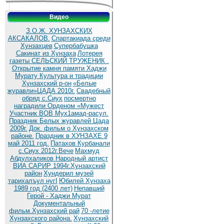
Видео
З.О.Ж. ХУНЗАХСКИХ
АКСАКАЛОВ.
Спартакиада среди
Хунзахцев
Супербабушка
Сакинат из Хунзаха
Лотерея
газеты СЕЛЬСКИЙ ТРУЖЕНИК .
Открытие камня памяти Хаджи
Мурату
Культура и традиции
Хунзахский р-он
«Белые
журавли»ЦАДА 2010г.
Cвадебный
обряд c.Сиух
посмертно
наградили Орденом «Мужест
Участник ВОВ Мух1амад-расул.
Праздник Белых журавлей Цада
2009г.
Док. фильм о Хунзахском
районе.
Праздник в ХУНЗАХЕ 9
май 2011 год.
Патахов Курбанали
с.Сиух 2012г.Вече
Махмуд
Абдулхаликов Народный артист
ВИА САРИР 1994г.Хунзахский
район
Хундерил музей
тарихалъул нугI
Юбилей Хунзаха
1989 год (2400 лет)
Непавший
Герой - Хаджи Мурат
Документальный
фильм.Хунзахский рай
70 -летие
Хунзахского района.
Хунзахский