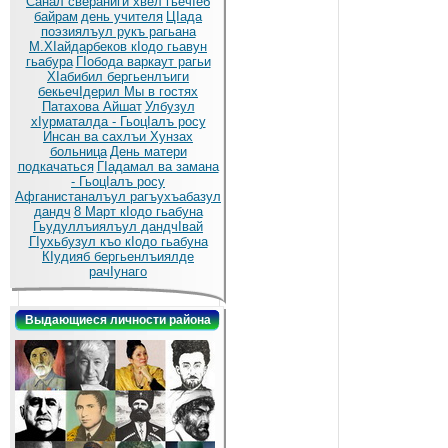
Санал свераниги хвел гьечIеб
байрам
день учителя
ЦIада
поэзиялъул рукъ рагьана
М.ХIайдарбеков кIодо гьавун
гьабура
ГIобода варкаут рагьи
ХIабибил бергьенлъиги
бекьечIдерил
Мы в гостях
Патахова Айшат
Улбузул
хIурматалда - ГьоцIалъ росу
Инсан ва сахлъи Хунзах
больница
День матери
подкачаться
ГIадамал ва замана
- ГьоцIалъ росу
Афганистаналъул рагъухъабазул
дандч
8 Март кIодо гьабуна
Гьудуллъиялъул дандчIвай
ГIухьбузул къо кIодо гьабуна
КIудияб бергьенлъиялде
рачIунаго
Выдающиеся личности района