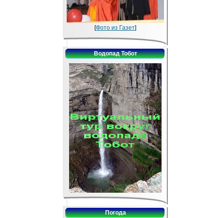
[
Фото из Газет
]
Водопад Тобот
Погода