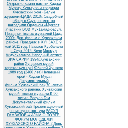
Открытие камня памяти Хаджи
Мурату
Культура и традиции
Хунзахский р-он
«Белые
журавли»ЦАДА 2010г.
Cвадебный
обряд c.Сиух
посмертно
наградили Орденом «Мужест
Участник ВОВ Мух1амад-расул.
Праздник Белых журавлей Цада
2009г.
Док. фильм о Хунзахском
районе.
Праздник в ХУНЗАХЕ 9
май 2011 год.
Патахов Курбанали
с.Сиух 2012г.Вече
Махмуд
Абдулхаликов Народный артист
ВИА САРИР 1994г.Хунзахский
район
Хундерил музей
тарихалъул нугI
Юбилей Хунзаха
1989 год (2400 лет)
Непавший
Герой - Хаджи Мурат
Документальный
фильм.Хунзахский рай
70 -летие
Хунзахского района.
Хунзахский
музей.
Белые журавли.К 90-
летию Расула Гам
Документальный фильм
Хунзахский рай
Презентационный
ролик курортно-тури
РАСУЛ
ГАМЗАТОВ-ФИЛЬМ О ПОЭТЕ.
ФОРУМ МОЛОДЕЖИ
ХУНЗАХСКОГО РАЙОНА 2
День
молодежи в Хунзахском районе 2