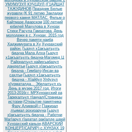
УМУМУЗУЛ КУЧ1ДУЛ (Г1АЙШАТ
ТАЖУДИНОВ
Праздник Белые
журавли (К 91 летию
Закладки
первого камня МАТЛАС.
Фильм о
Кайтмазе Аварском
100 летний
юбилей Махулова в Хунзах
Стихи Расула Гамзатова.
День
молодежи в с. Хунзах. 2015 год
Вечер памяти наиба
Хаджимурата в Ху
Хунзахский
район.
Гьазул х1акъалъулъ
бицуна Мала Алха
Гьазул
х1акъалъулъ бицуна-Магомед Ц
Районалъул найихъабазул
данделъи
Гьазул хIакъалъулъ
бицуна - Гимбато
Инсан ва
сахлъи
Гьазул х1акъалъулъ
бицуна - ХIайбул
Улбузул
хIурматалда... Эбелалъул къ
День в музее.2017 год.
Итоги
2013-2016г.г. МРХунзахский ра
Тарихалъул тIанчал(Страницы
истории
(Открытие памятника
Фазу Алиевой) г
ГIажизал
лъимал рохизаруна
Гьазул
хIакъалъулъ бицуна - Работни
МагIарул гIадатал ракIалде щвей
Хунзахский каньон
АВАРСКИЙ
КОНЦЕРТ(САРИР) с.ХУНЗАХ 19