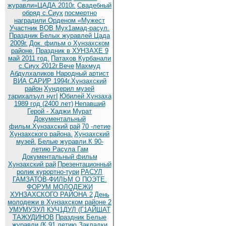
журавли»ЦАДА 2010г.
Cвадебный
обряд c.Сиух
посмертно
наградили Орденом «Мужест
Участник ВОВ Мух1амад-расул.
Праздник Белых журавлей Цада
2009г.
Док. фильм о Хунзахском
районе.
Праздник в ХУНЗАХЕ 9
май 2011 год.
Патахов Курбанали
с.Сиух 2012г.Вече
Махмуд
Абдулхаликов Народный артист
ВИА САРИР 1994г.Хунзахский
район
Хундерил музей
тарихалъул нугI
Юбилей Хунзаха
1989 год (2400 лет)
Непавший
Герой - Хаджи Мурат
Документальный
фильм.Хунзахский рай
70 -летие
Хунзахского района.
Хунзахский
музей.
Белые журавли.К 90-
летию Расула Гам
Документальный фильм
Хунзахский рай
Презентационный
ролик курортно-тури
РАСУЛ
ГАМЗАТОВ-ФИЛЬМ О ПОЭТЕ.
ФОРУМ МОЛОДЕЖИ
ХУНЗАХСКОГО РАЙОНА 2
День
молодежи в Хунзахском районе 2
УМУМУЗУЛ КУЧ1ДУЛ (Г1АЙШАТ
ТАЖУДИНОВ
Праздник Белые
журавли (К 91 летию
Закладки