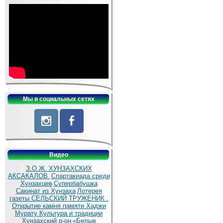
Мы в социальных сетях
Видео
З.О.Ж. ХУНЗАХСКИХ
АКСАКАЛОВ.
Спартакиада среди
Хунзахцев
Супербабушка
Сакинат из Хунзаха
Лотерея
газеты СЕЛЬСКИЙ ТРУЖЕНИК .
Открытие камня памяти Хаджи
Мурату
Культура и традиции
Хунзахский р-он
«Белые