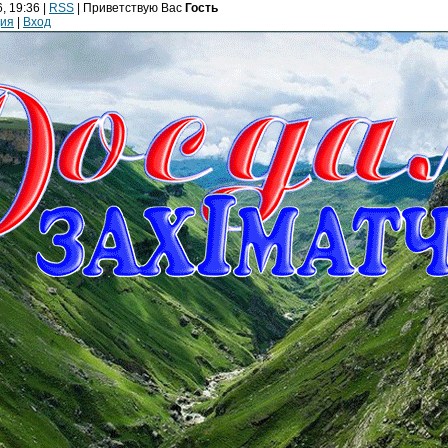
, 19:36 |
RSS
|
Приветствую Вас
Гость
ция
|
Вход