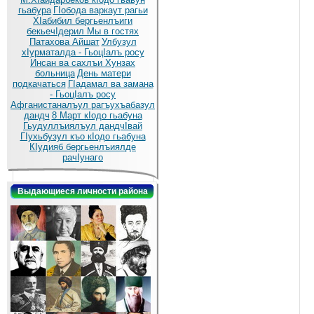
гьабура
ГIобода варкаут рагьи
ХIабибил бергьенлъиги
бекьечIдерил
Мы в гостях
Патахова Айшат
Улбузул
хIурматалда - ГьоцIалъ росу
Инсан ва сахлъи Хунзах
больница
День матери
подкачаться
ГIадамал ва замана
- ГьоцIалъ росу
Афганистаналъул рагъухъабазул
дандч
8 Март кIодо гьабуна
Гьудуллъиялъул дандчIвай
ГIухьбузул къо кIодо гьабуна
КIудияб бергьенлъиялде
рачIунаго
Выдающиеся личности района