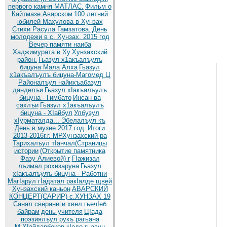
первого камня МАТЛАС.
Фильм о
Кайтмазе Аварском
100 летний
юбилей Махулова в Хунзах
Стихи Расула Гамзатова.
День
молодежи в с. Хунзах. 2015 год
Вечер памяти наиба
Хаджимурата в Ху
Хунзахский
район.
Гьазул х1акъалъулъ
бицуна Мала Алха
Гьазул
х1акъалъулъ бицуна-Магомед Ц
Районалъул найихъабазул
данделъи
Гьазул хIакъалъулъ
бицуна - Гимбато
Инсан ва
сахлъи
Гьазул х1акъалъулъ
бицуна - ХIайбул
Улбузул
хIурматалда... Эбелалъул къ
День в музее.2017 год.
Итоги
2013-2016г.г. МРХунзахский ра
Тарихалъул тIанчал(Страницы
истории
(Открытие памятника
Фазу Алиевой) г
ГIажизал
лъимал рохизаруна
Гьазул
хIакъалъулъ бицуна - Работни
МагIарул гIадатал ракIалде щвей
Хунзахский каньон
АВАРСКИЙ
КОНЦЕРТ(САРИР) с.ХУНЗАХ 19
Санал свераниги хвел гьечIеб
байрам
день учителя
ЦIада
поэзиялъул рукъ рагьана
М.ХIайдарбеков кIодо гьавун