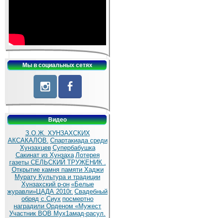
Мы в социальных сетях
Видео
З.О.Ж. ХУНЗАХСКИХ
АКСАКАЛОВ.
Спартакиада среди
Хунзахцев
Супербабушка
Сакинат из Хунзаха
Лотерея
газеты СЕЛЬСКИЙ ТРУЖЕНИК .
Открытие камня памяти Хаджи
Мурату
Культура и традиции
Хунзахский р-он
«Белые
журавли»ЦАДА 2010г.
Cвадебный
обряд c.Сиух
посмертно
наградили Орденом «Мужест
Участник ВОВ Мух1амад-расул.