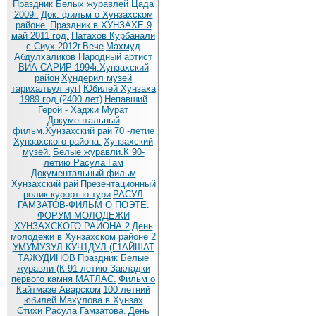
Праздник Белых журавлей Цада
2009г.
Док. фильм о Хунзахском
районе.
Праздник в ХУНЗАХЕ 9
май 2011 год.
Патахов Курбанали
с.Сиух 2012г.Вече
Махмуд
Абдулхаликов Народный артист
ВИА САРИР 1994г.Хунзахский
район
Хундерил музей
тарихалъул нугI
Юбилей Хунзаха
1989 год (2400 лет)
Непавший
Герой - Хаджи Мурат
Документальный
фильм.Хунзахский рай
70 -летие
Хунзахского района.
Хунзахский
музей.
Белые журавли.К 90-
летию Расула Гам
Документальный фильм
Хунзахский рай
Презентационный
ролик курортно-тури
РАСУЛ
ГАМЗАТОВ-ФИЛЬМ О ПОЭТЕ.
ФОРУМ МОЛОДЕЖИ
ХУНЗАХСКОГО РАЙОНА 2
День
молодежи в Хунзахском районе 2
УМУМУЗУЛ КУЧ1ДУЛ (Г1АЙШАТ
ТАЖУДИНОВ
Праздник Белые
журавли (К 91 летию
Закладки
первого камня МАТЛАС.
Фильм о
Кайтмазе Аварском
100 летний
юбилей Махулова в Хунзах
Стихи Расула Гамзатова.
День