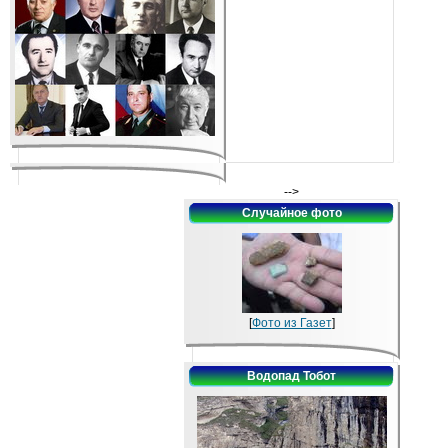
-->
Случайное фото
[
Фото из Газет
]
Водопад Тобот