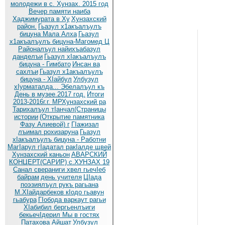
молодежи в с. Хунзах. 2015 год
Вечер памяти наиба
Хаджимурата в Ху
Хунзахский
район.
Гьазул х1акъалъулъ
бицуна Мала Алха
Гьазул
х1акъалъулъ бицуна-Магомед Ц
Районалъул найихъабазул
данделъи
Гьазул хIакъалъулъ
бицуна - Гимбато
Инсан ва
сахлъи
Гьазул х1акъалъулъ
бицуна - ХIайбул
Улбузул
хIурматалда... Эбелалъул къ
День в музее.2017 год.
Итоги
2013-2016г.г. МРХунзахский ра
Тарихалъул тIанчал(Страницы
истории
(Открытие памятника
Фазу Алиевой) г
ГIажизал
лъимал рохизаруна
Гьазул
хIакъалъулъ бицуна - Работни
МагIарул гIадатал ракIалде щвей
Хунзахский каньон
АВАРСКИЙ
КОНЦЕРТ(САРИР) с.ХУНЗАХ 19
Санал свераниги хвел гьечIеб
байрам
день учителя
ЦIада
поэзиялъул рукъ рагьана
М.ХIайдарбеков кIодо гьавун
гьабура
ГIобода варкаут рагьи
ХIабибил бергьенлъиги
бекьечIдерил
Мы в гостях
Патахова Айшат
Улбузул