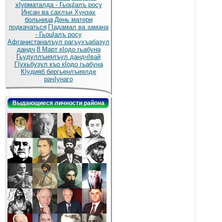
хIурматалда - ГьоцIалъ росу
Инсан ва сахлъи Хунзах
больница
День матери
подкачаться
ГIадамал ва замана
- ГьоцIалъ росу
Афганистаналъул рагъухъабазул
дандч
8 Март кIодо гьабуна
Гьудуллъиялъул дандчIвай
ГIухьбузул къо кIодо гьабуна
КIудияб бергьенлъиялде
рачIунаго
Выдающиеся личности района