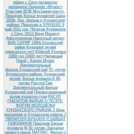
обряд c.Сиух
посмертно
наградили Орденом «Мужест
Участник ВОВ Мух1амад-расул.
Праздник Белых журавлей Цада
2009г.
Док. фильм о Хунзахском
районе.
Праздник в ХУНЗАХЕ 9
май 2011 год.
Патахов Курбанали
с.Сиух 2012г.Вече
Махмуд
Абдулхаликов Народный артист
ВИА САРИР 1994г.Хунзахский
район
Хундерил музей
тарихалъул нугI
Юбилей Хунзаха
1989 год (2400 лет)
Непавший
Герой - Хаджи Мурат
Документальный
фильм.Хунзахский рай
70 -летие
Хунзахского района.
Хунзахский
музей.
Белые журавли.К 90-
летию Расула Гам
Документальный фильм
Хунзахский рай
Презентационный
ролик курортно-тури
РАСУЛ
ГАМЗАТОВ-ФИЛЬМ О ПОЭТЕ.
ФОРУМ МОЛОДЕЖИ
ХУНЗАХСКОГО РАЙОНА 2
День
молодежи в Хунзахском районе 2
УМУМУЗУЛ КУЧ1ДУЛ (Г1АЙШАТ
ТАЖУДИНОВ
Праздник Белые
журавли (К 91 летию
Закладки
первого камня МАТЛАС.
Фильм о