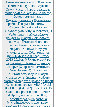
Кайтмазе Аварском
100 летний
юбилей Махулова в Хунзах
Стихи Расула Гамзатова.
День
молодежи в с. Хунзах. 2015 год
Вечер памяти наиба
Хаджимурата в Ху
Хунзахский
район.
Гьазул х1акъалъулъ
бицуна Мала Алха
Гьазул
х1акъалъулъ бицуна-Магомед Ц
Районалъул найихъабазул
данделъи
Гьазул хIакъалъулъ
бицуна - Гимбато
Инсан ва
сахлъи
Гьазул х1акъалъулъ
бицуна - ХIайбул
Улбузул
хIурматалда... Эбелалъул къ
День в музее.2017 год.
Итоги
2013-2016г.г. МРХунзахский ра
Тарихалъул тIанчал(Страницы
истории
(Открытие памятника
Фазу Алиевой) г
ГIажизал
лъимал рохизаруна
Гьазул
хIакъалъулъ бицуна - Работни
МагIарул гIадатал ракIалде щвей
Хунзахский каньон
АВАРСКИЙ
КОНЦЕРТ(САРИР) с.ХУНЗАХ 19
Санал свераниги хвел гьечIеб
байрам
день учителя
ЦIада
поэзиялъул рукъ рагьана
М.ХIайдарбеков кIодо гьавун
гьабура
ГIобода варкаут рагьи