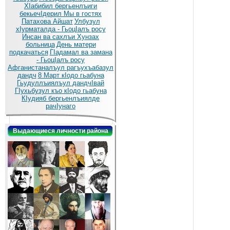
ХIабибил бергьенлъиги
бекьечIдерил
Мы в гостях
Патахова Айшат
Улбузул
хIурматалда - ГьоцIалъ росу
Инсан ва сахлъи Хунзах
больница
День матери
подкачаться
ГIадамал ва замана
- ГьоцIалъ росу
Афганистаналъул рагъухъабазул
дандч
8 Март кIодо гьабуна
Гьудуллъиялъул дандчIвай
ГIухьбузул къо кIодо гьабуна
КIудияб бергьенлъиялде
рачIунаго
Выдающиеся личности района