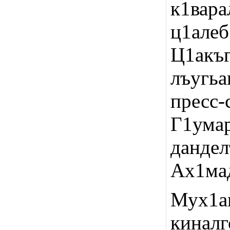
к1вар
ц1ал
Ц1акъ
лъугьа
пресс
Г1ума
дандел
Ах1ма
Мух1а
киналг