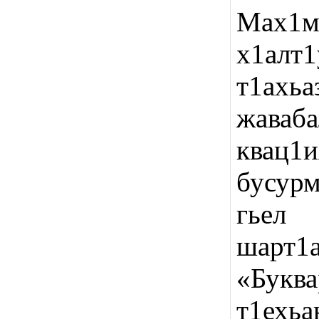
Мах1
х1алт
т1ахьа
жава
квац
бусурм
гьел 
шарт1
«Букв
т1ехьа