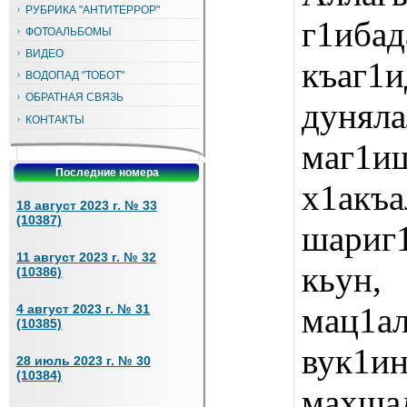
РУБРИКА "АНТИТЕРРОР"
г1иб
ФОТОАЛЬБОМЫ
ВИДЕО
къаг1
ВОДОПАД "ТОБОТ"
ОБРАТНАЯ СВЯЗЬ
дуняла
КОНТАКТЫ
маг1иш
Последние номера
х1акъ
18 август 2023 г. № 33
(10387)
шариг
11 август 2023 г. № 32
кьун
(10386)
мац1а
4 август 2023 г. № 31
(10385)
вук1
28 июль 2023 г. № 30
(10384)
махщал