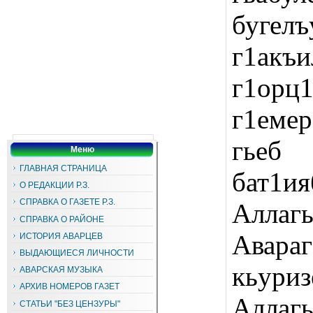
бугел
г1ак
г1орц1
г1еме
гьеб 
Меню
ГЛАВНАЯ СТРАНИЦА
бат1и
О РЕДАКЦИИ Р.З.
СПРАВКА О ГАЗЕТЕ Р.З.
Алла
СПРАВКА О РАЙОНЕ
Аварага
ИСТОРИЯ АВАРЦЕВ
ВЫДАЮЩИЕСЯ ЛИЧНОСТИ
кьури
АВАРСКАЯ МУЗЫКА
АРХИВ НОМЕРОВ ГАЗЕТ
Аллаг
СТАТЬИ "БЕЗ ЦЕНЗУРЫ"