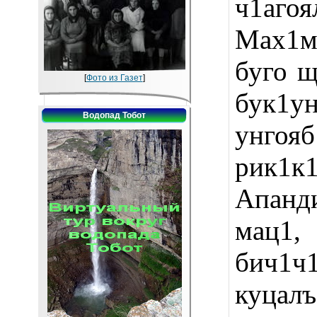
ч1агоя
Мах1м
буго щ
[
Фото из Газет
]
бук1у
Водопад Тобот
унго
рик1к
Апанд
мац1
бич1ч
куцалъ