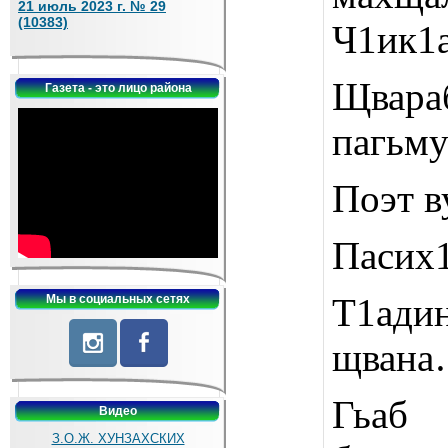
21 июль 2023 г. № 29
(10383)
Ч1ик1а
Щвара
Газета - это лицо района
пагьму
Поэт в
Пасих1
Т1ад
Мы в социальных сетях
щван
Гьаб 
Видео
З.О.Ж. ХУНЗАХСКИХ