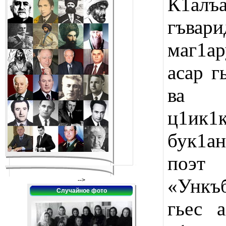
К1ал
гъвар
маг1ар
асар г
ва г
ц1ик1к
бук1а
поэт 
«Ункъб
-->
Случайное фото
гьес а