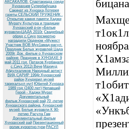
бицана
АКСАКАЛОВ.
Спартакиада среди
Хунзахцев
Супербабушка
Сакинат из Хунзаха
Лотерея
газеты СЕЛЬСКИЙ ТРУЖЕНИК .
Махщел
Открытие камня памяти Хаджи
Мурату
Культура и традиции
Хунзахский р-он
«Белые
т1ок1л
журавли»ЦАДА 2010г.
Cвадебный
обряд c.Сиух
посмертно
наградили Орденом «Мужест
ноябр
Участник ВОВ Мух1амад-расул.
Праздник Белых журавлей Цада
2009г.
Док. фильм о Хунзахском
Х1амз
районе.
Праздник в ХУНЗАХЕ 9
май 2011 год.
Патахов Курбанали
с.Сиух 2012г.Вече
Махмуд
Милл
Абдулхаликов Народный артист
ВИА САРИР 1994г.Хунзахский
район
Хундерил музей
т1об
тарихалъул нугI
Юбилей Хунзаха
1989 год (2400 лет)
Непавший
Герой - Хаджи Мурат
«Х1а
Документальный
фильм.Хунзахский рай
70 -летие
Хунзахского района.
Хунзахский
«Ункъб
музей.
Белые журавли.К 90-
летию Расула Гам
Документальный фильм
презен
Хунзахский рай
Презентационный
ролик курортно-тури
РАСУЛ