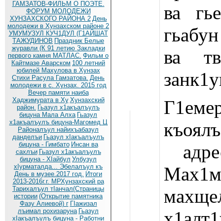
ГАМЗАТОВ-ФИЛЬМ О ПОЭТЕ.
ва гь
ФОРУМ МОЛОДЕЖИ
ХУНЗАХСКОГО РАЙОНА 2
День
молодежи в Хунзахском районе 2
гьабун
УМУМУЗУЛ КУЧ1ДУЛ (Г1АЙШАТ
ТАЖУДИНОВ
Праздник Белые
журавли (К 91 летию
Закладки
ва тв
первого камня МАТЛАС.
Фильм о
Кайтмазе Аварском
100 летний
юбилей Махулова в Хунзах
занк1у
Стихи Расула Гамзатова.
День
молодежи в с. Хунзах. 2015 год
Вечер памяти наиба
Хаджимурата в Ху
Хунзахский
Г1емер
район.
Гьазул х1акъалъулъ
бицуна Мала Алха
Гьазул
х1акъалъулъ бицуна-Магомед Ц
къоя
Районалъул найихъабазул
данделъи
Гьазул хIакъалъулъ
бицуна - Гимбато
Инсан ва
адр
сахлъи
Гьазул х1акъалъулъ
бицуна - ХIайбул
Улбузул
хIурматалда... Эбелалъул къ
Мах1
День в музее.2017 год.
Итоги
2013-2016г.г. МРХунзахский ра
Тарихалъул тIанчал(Страницы
махще
истории
(Открытие памятника
Фазу Алиевой) г
ГIажизал
лъимал рохизаруна
Гьазул
х1алт1
хIакъалъулъ бицуна - Работни