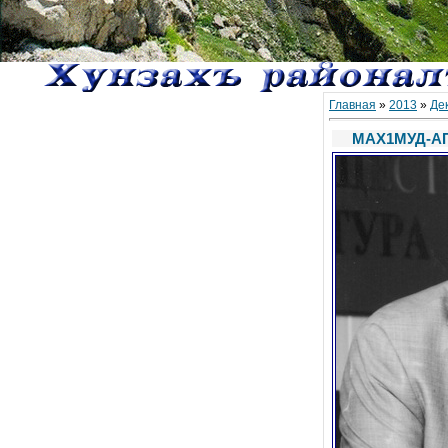
Главная
»
2013
»
Де
МАХ1МУД-А