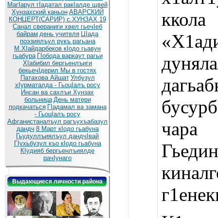
МагIарул гIадатал ракIалде щвей
Хунзахский каньон
АВАРСКИЙ
ккол
КОНЦЕРТ(САРИР) с.ХУНЗАХ 19
Санал свераниги хвел гьечIеб
байрам
день учителя
ЦIада
«Х1а
поэзиялъул рукъ рагьана
М.ХIайдарбеков кIодо гьавун
гьабура
ГIобода варкаут рагьи
дунял
ХIабибил бергьенлъиги
бекьечIдерил
Мы в гостях
Патахова Айшат
Улбузул
дагьа
хIурматалда - ГьоцIалъ росу
Инсан ва сахлъи Хунзах
больница
День матери
бусур
подкачаться
ГIадамал ва замана
- ГьоцIалъ росу
Афганистаналъул рагъухъабазул
чара 
дандч
8 Март кIодо гьабуна
Гьудуллъиялъул дандчIвай
ГIухьбузул къо кIодо гьабуна
Гьеди
КIудияб бергьенлъиялде
рачIунаго
киналг
Выдающиеся личности района
г1енек