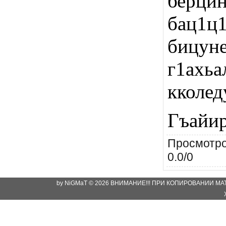
берцин
бац1ц
бицуне
г1ахь
кколед
Гъайир
Просмотр
0.0
/
0
by NiGMaT © 2026 ВНИМАНИЕ!!! ПРИ КОПИРОВАНИИ М