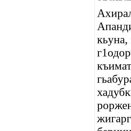
Ахира
Апанд
кьуна,
г1одо
къима
гьабу
хадубк
роржен
жигарг