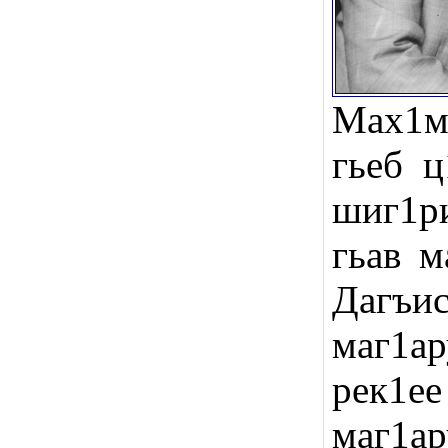
Мах1му
гьеб ц
шиг1р
гьав м
Дагъ
маг1ар
рек1ее
маг1