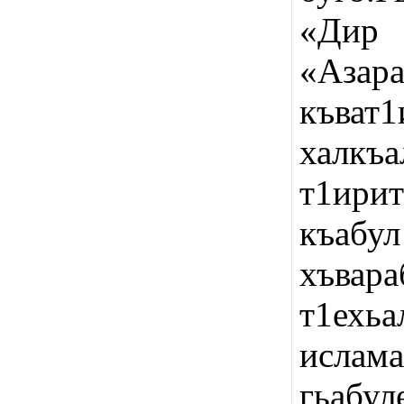
«Дир
«Азар
къват1
халк
т1ири
къабул
хъвар
т1ехь
ислама
гьабу