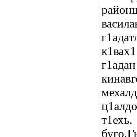
район
васила
г1адат
к1вах
г1адан
кинав
мехал
ц1алд
т1ехь
буго.