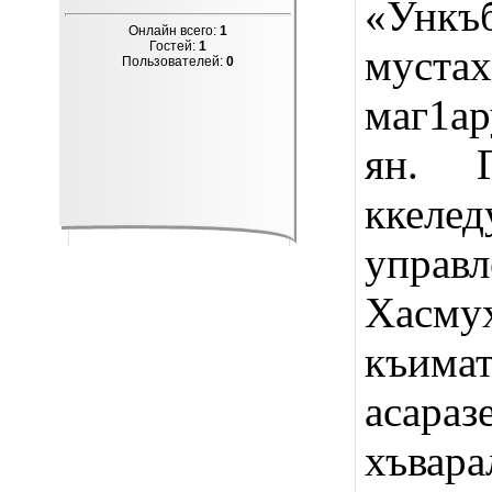
«Унк
Онлайн всего:
1
Гостей:
1
муст
Пользователей:
0
маг1ар
ян. Г
ккелед
упра
Хасму
къима
асараз
хъвар