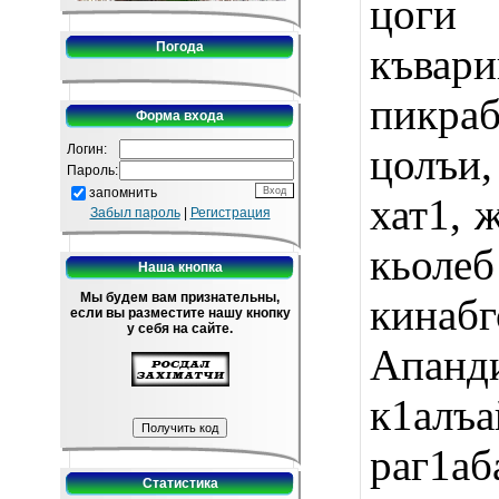
цоги 
Погода
къвар
пикра
Форма входа
цолъи,
Логин:
Пароль:
запомнить
хат1, 
Забыл пароль
|
Регистрация
кьоле
Наша кнопка
Мы будем вам признательны,
кин
если вы разместите нашу кнопку
у себя на сайте.
Апанди
к1ал
раг1а
Статистика