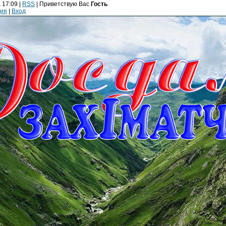
 17:09 |
RSS
|
Приветствую Вас
Гость
ция
|
Вход