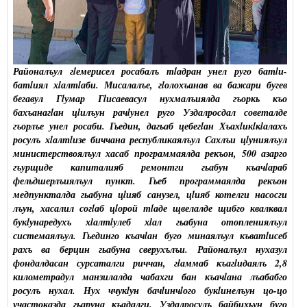
Районалъул гlемерисел росабалъ тlадран унел руго батlи-
батlиял хlалтlаби. Мисалалъе, гlолохъанав ва бажари бугев
бегавул Гlумар Гlисаевасул нухмалъиялда гъоркь къо
бахъанагlан цlилъун рачlунел руго Уздалросдал советалде
гъорлъе унел росаби. Гьедин, дагьаб цебегlан Хъахlикlкlалахъ
росулъ хlалтlизе биччана республикаялъул Сахлъи цlуниялъул
министерствоялъул хасаб программаялда рекъон, 500 азарго
гъурщиде капиталияб ремонтги гьабун къачlараб
фельдшерлъиялъул пункт. Гьеб программаялда рекъон
медпункталда гьабуна цlияб санузел, цlияб котелги насосги
лъун, хасалил согlаб цlорой тlаде щвелалде щибго квалквал
букlунаредухъ хlалтlулеб хlал гьабуна отоплениялъул
системаялъул. Гьединго къачlан буго минаялъул къватlисеб
рахъ ва берцин гьабуна сверухълъи. Районалъул нухазул
фондалдасан сурсаталги риччан, гlаммаб къагlидаялъ 2,8
километрадул манзилалда чабахги бан къачlана лъабабго
росулъ нухал. Нух ччукlун бачlинчlого букlинелъун цо-цо
участоказда гьаруна къадалги. Уздалросулъ байбихьун буго