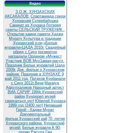
Видео
З.О.Ж. ХУНЗАХСКИХ
АКСАКАЛОВ.
Спартакиада среди
Хунзахцев
Супербабушка
Сакинат из Хунзаха
Лотерея
газеты СЕЛЬСКИЙ ТРУЖЕНИК .
Открытие камня памяти Хаджи
Мурату
Культура и традиции
Хунзахский р-он
«Белые
журавли»ЦАДА 2010г.
Cвадебный
обряд c.Сиух
посмертно
наградили Орденом «Мужест
Участник ВОВ Мух1амад-расул.
Праздник Белых журавлей Цада
2009г.
Док. фильм о Хунзахском
районе.
Праздник в ХУНЗАХЕ 9
май 2011 год.
Патахов Курбанали
с.Сиух 2012г.Вече
Махмуд
Абдулхаликов Народный артист
ВИА САРИР 1994г.Хунзахский
район
Хундерил музей
тарихалъул нугI
Юбилей Хунзаха
1989 год (2400 лет)
Непавший
Герой - Хаджи Мурат
Документальный
фильм.Хунзахский рай
70 -летие
Хунзахского района.
Хунзахский
музей.
Белые журавли.К 90-
летию Расула Гам