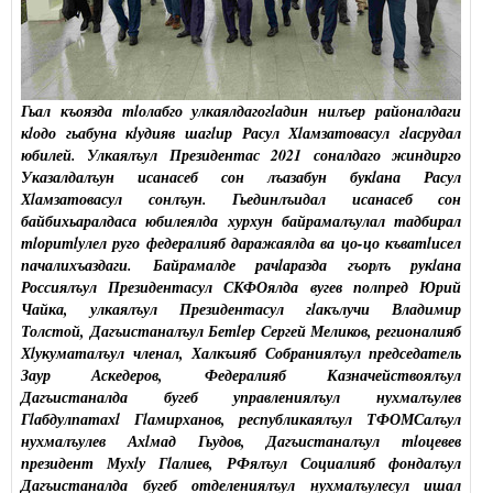
Гьал къоязда тlолабго улкаялдагогlадин нилъер районалдаги
кlодо гьабуна кlудияв шагlир Расул Хlамзатовасул гlасрудал
юбилей. Улкаялъул Президентас 2021 соналдаго жиндирго
Указалдалъун исанасеб сон лъазабун букlана Расул
Хlамзатовасул сонлъун. Гьединлъидал исанасеб сон
байбихьаралдаса юбилеялда хурхун байрамалъулал тадбирал
тlоритlулел руго федералияб даражаялда ва цо-цо къватlисел
пачалихъаздаги. Байрамалде рачlаразда гъорлъ рукlана
Россиялъул Президентасул СКФОялда вугев полпред Юрий
Чайка, улкаялъул Президентасул гlакълучи Владимир
Толстой, Дагъистаналъул Бетlер Сергей Меликов, регионалияб
Хlукуматалъул членал, Халкъияб Собраниялъул председатель
Заур Аскедеров, Федералияб Казначействоялъул
Дагъистаналда бугеб управлениялъул нухмалъулев
Гlабдулпатахl Гlамирханов, республикаялъул ТФОМСалъул
нухмалъулев Ахlмад Гьудов, Дагъистаналъул тlоцевев
президент Мухlу Гlалиев, РФялъул Социалияб фондалъул
Дагъистаналда бугеб отделениялъул нухмалъулесул ишал