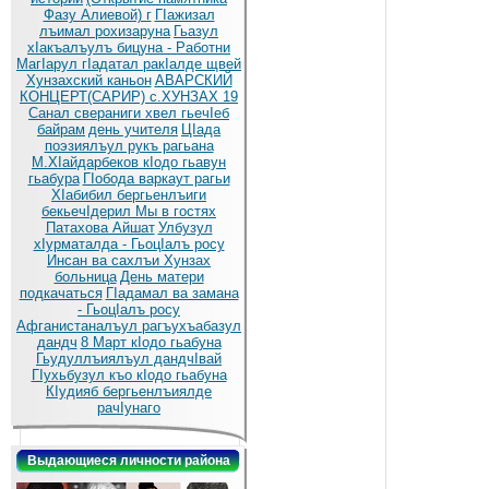
Фазу Алиевой) г
ГIажизал
лъимал рохизаруна
Гьазул
хIакъалъулъ бицуна - Работни
МагIарул гIадатал ракIалде щвей
Хунзахский каньон
АВАРСКИЙ
КОНЦЕРТ(САРИР) с.ХУНЗАХ 19
Санал свераниги хвел гьечIеб
байрам
день учителя
ЦIада
поэзиялъул рукъ рагьана
М.ХIайдарбеков кIодо гьавун
гьабура
ГIобода варкаут рагьи
ХIабибил бергьенлъиги
бекьечIдерил
Мы в гостях
Патахова Айшат
Улбузул
хIурматалда - ГьоцIалъ росу
Инсан ва сахлъи Хунзах
больница
День матери
подкачаться
ГIадамал ва замана
- ГьоцIалъ росу
Афганистаналъул рагъухъабазул
дандч
8 Март кIодо гьабуна
Гьудуллъиялъул дандчIвай
ГIухьбузул къо кIодо гьабуна
КIудияб бергьенлъиялде
рачIунаго
Выдающиеся личности района