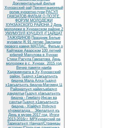
Документальный фильм
Хунзахский рай
Презентационный
ролик курортно-тури
РАСУЛ
ГАМЗАТОВ-ФИЛЬМ О ПОЭТЕ.
ФОРУМ МОЛОДЕЖИ
ХУНЗАХСКОГО РАЙОНА 2
День
молодежи в Хунзахском районе 2
УМУМУЗУЛ КУЧ1ДУЛ (Г1АЙШАТ
ТАЖУДИНОВ
Праздник Белые
журавли (К 91 летию
Закладки
первого камня МАТЛАС.
Фильм о
Кайтмазе Аварском
100 летний
юбилей Махулова в Хунзах
Стихи Расула Гамзатова.
День
молодежи в с. Хунзах. 2015 год
Вечер памяти наиба
Хаджимурата в Ху
Хунзахский
район.
Гьазул х1акъалъулъ
бицуна Мала Алха
Гьазул
х1акъалъулъ бицуна-Магомед Ц
Районалъул найихъабазул
данделъи
Гьазул хIакъалъулъ
бицуна - Гимбато
Инсан ва
сахлъи
Гьазул х1акъалъулъ
бицуна - ХIайбул
Улбузул
хIурматалда... Эбелалъул къ
День в музее.2017 год.
Итоги
2013-2016г.г. МРХунзахский ра
Тарихалъул тIанчал(Страницы
истории
(Открытие памятника