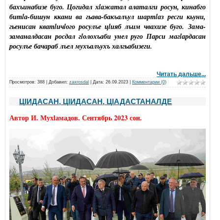
бахъинабизе буго. Цогидал хlажатал алаталги росун, кинабго
битlа-бишун ккани ва гьава-бакъалъул шартlаз ресги кьуни,
гьенисан кватlичlого росулъе цlияб лъим чвахизе буго. Зама-
заманалдасан росдал гlолохъаби унел руго Парси магlардасан
росулъе бачараб лъел мухъалъухъ халгьабизеги.
Читать дальше...
Просмотров: 388 | Добавил:
zaxrosdal
| Дата:
26.09.2023
|
Комментарии (0)
ЦlИДАСАН, ЦlИДАСАН, ЦlАДАСТАНАЛДЕ
Автор И. Мухlамадов. Сентябрь 2023 сон.