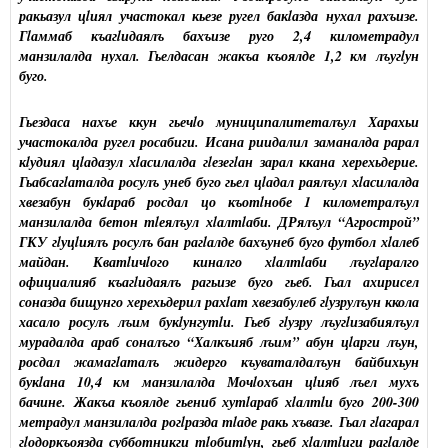
ракьазул цlиял участокал кьезе ругел бакlазда нухал рахъизе.
Гlаммаб къагlидаялъ бахъизе руго 2,4 километрадул
манзилалда нухал. Гьелдасан жакъа къоялде 1,2 км лъугlун
буго.
Гьездаса нахъе ккун гьечlо муниципалитеталъул Харахьи
участокалда ругел росабиги. Исана риидалил заманалда рарал
кlудиял цlадазул хlасилалда гlезегlан зарал ккана херехьдерие.
Гьабсагlаталда росулъ унеб буго гьел цlадал раялъул хlасилалда
хвезабун букlараб росдал цо къотlнобе 1 километралъул
манзилалда бетон тlеялъул хlалтlаби. ДРялъул “Агрострой”
ГКУ гlуцlиялъ росулъ бан рагlалде бахъунеб буго футбол хlалеб
майдан. Кватlичlого киналго хlалтlаби лъугlаралго
официалияб къагlидаялъ рагьизе буго гьеб. Гьал ахирисел
соназда бищунго херехьдерил рахlат хвезабулеб гlузрулъун ккола
хасало росулъ лъим букlунгутlи. Гьеб гlузру лъугlизабиялъул
мурадалда араб соналъго “Халкъияб лъим” абун цlарги лъун,
росдал жамагlаталъ жидерго къуваталдалъун байбихьун
букlана 10,4 км манзилалда Мочlохъан цlияб лъел мухъ
бачине. Жакъа къоялде гьениб хутlараб хlалтlи буго 200-300
метрадул манзилалда рогlразда тlаде ракь хъвазе. Гьал гlагарал
гlодоркъоязда субботникги тlобитlун, гьеб хlалтlиги рагlалде