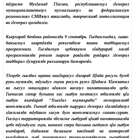
тlуралев Мухlамад Гlисаев, республикаялъул гlемерал
муниципалитетазул нухмалъиязул ва федералиялгун
регионалиял СМИязул вакилзаби, творческияб интеллигенция
ва гlемерал цогидалги.
Кьерхараб бачlана районалда 9 сентябрь. Гьединлъидал, гьава-
бакъалъул шартlазда рекъезабизе ккана тадбиралъул
программаги. Гьелдалъун цебеккунго хlадурараб хасаб
программаялда рекъон гьаризе ракlалда рукlарал гlемерал
тадбирал гlумруялде рахъинарун бажаричlо.
Тlоцебе гьалбал щвана шагlирасул гlагараб Цlада росулъ бугеб
рукъ-музеялде, тlугьдул лъуна росулъ ругел Цlадаса Хlамзатил
ва гьесул машгьурал кlиялго васазул памятникалда цебе.
Гьенисан сапар бухьана хас гьабун поэтасул юбилеялде цlи
гьабун къачlараб “Хъахlал къункъраби” мемориалияб
комплексалде. Гьениб юбилеялде гьарурал гlемерал хlалтlабазул
хlасилалда тlубанго хисун буго комплексалъул сипат-сурат.
Гьелъул территориялда эбелалъе гьабураб цlияб памятникалда
цебе тlугьдулги лъун, киназго свери бахъана гьединго цlи гьабун
къачlараб, гlадамазе балагьизе квегlенаб ва интересаб
къагlидаялъ гьаб заманаялъул технологияздалъун хьезабураб