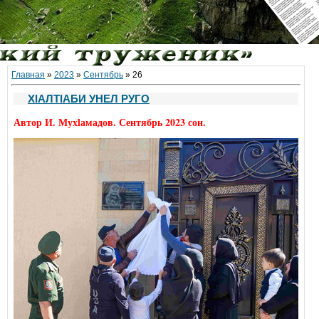
Главная
»
2023
»
Сентябрь
»
26
ХlАЛТlАБИ УНЕЛ РУГО
Автор И. Мухlамадов. Сентябрь 2023 сон.