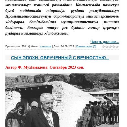
комплексалъул жанисеб рахъалдаги. Комплексалда нахъехун
бугеб майданалда тlиритlун рукlана республикаялъул
Промышленносталъулгун даран-базаралъул министерствоялъ
хlадурарал батlи-батlиял муниципалитетазул миллиял
бокlналги. Бокьарав чиясул рес букlана гьенир церелъун
рукlарал нигlматазул хlалбихьизеги.
Читать дальше...
Просмотров: 228 | Добавил:
zaxrosdal
| Дата:
26.09.2023
|
Комментарии (0)
СЫН ЭПОХИ, ОБРУЧЕННЫЙ С ВЕЧНОСТЬЮ...
Автор Ф. Мухlамадова. Сентябрь 2023 сон.