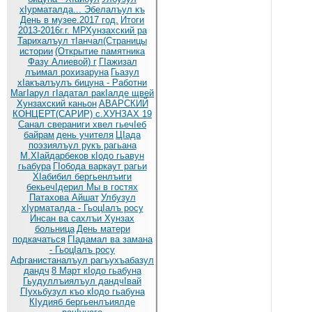
хIурматалда... Эбелалъул къ
День в музее.2017 год.
Итоги
2013-2016г.г. МРХунзахский ра
Тарихалъул тIанчал(Страницы
истории
(Открытие памятника
Фазу Алиевой) г
ГIажизал
лъимал рохизаруна
Гьазул
хIакъалъулъ бицуна - Работни
МагIарул гIадатал ракIалде щвей
Хунзахский каньон
АВАРСКИЙ
КОНЦЕРТ(САРИР) с.ХУНЗАХ 19
Санал свераниги хвел гьечIеб
байрам
день учителя
ЦIада
поэзиялъул рукъ рагьана
М.ХIайдарбеков кIодо гьавун
гьабура
ГIобода варкаут рагьи
ХIабибил бергьенлъиги
бекьечIдерил
Мы в гостях
Патахова Айшат
Улбузул
хIурматалда - ГьоцIалъ росу
Инсан ва сахлъи Хунзах
больница
День матери
подкачаться
ГIадамал ва замана
- ГьоцIалъ росу
Афганистаналъул рагъухъабазул
дандч
8 Март кIодо гьабуна
Гьудуллъиялъул дандчIвай
ГIухьбузул къо кIодо гьабуна
КIудияб бергьенлъиялде