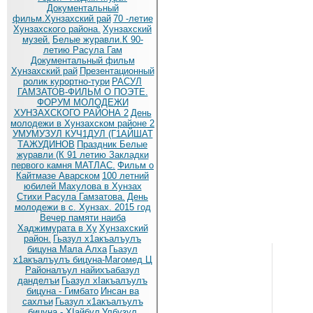
Документальный
фильм.Хунзахский рай
70 -летие
Хунзахского района.
Хунзахский
музей.
Белые журавли.К 90-
летию Расула Гам
Документальный фильм
Хунзахский рай
Презентационный
ролик курортно-тури
РАСУЛ
ГАМЗАТОВ-ФИЛЬМ О ПОЭТЕ.
ФОРУМ МОЛОДЕЖИ
ХУНЗАХСКОГО РАЙОНА 2
День
молодежи в Хунзахском районе 2
УМУМУЗУЛ КУЧ1ДУЛ (Г1АЙШАТ
ТАЖУДИНОВ
Праздник Белые
журавли (К 91 летию
Закладки
первого камня МАТЛАС.
Фильм о
Кайтмазе Аварском
100 летний
юбилей Махулова в Хунзах
Стихи Расула Гамзатова.
День
молодежи в с. Хунзах. 2015 год
Вечер памяти наиба
Хаджимурата в Ху
Хунзахский
район.
Гьазул х1акъалъулъ
бицуна Мала Алха
Гьазул
х1акъалъулъ бицуна-Магомед Ц
Районалъул найихъабазул
данделъи
Гьазул хIакъалъулъ
бицуна - Гимбато
Инсан ва
сахлъи
Гьазул х1акъалъулъ
бицуна - ХIайбул
Улбузул