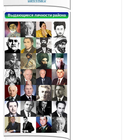
рачIунаго
Выдающиеся личности района