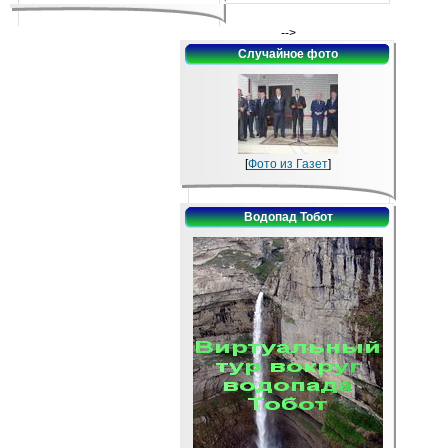
-->
Случайное фото
[
Фото из Газет
]
Водопад Тобот