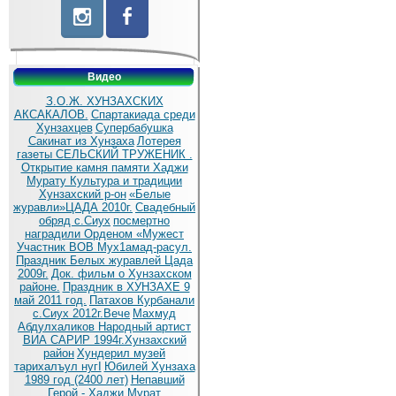
Видео
З.О.Ж. ХУНЗАХСКИХ
АКСАКАЛОВ.
Спартакиада среди
Хунзахцев
Супербабушка
Сакинат из Хунзаха
Лотерея
газеты СЕЛЬСКИЙ ТРУЖЕНИК .
Открытие камня памяти Хаджи
Мурату
Культура и традиции
Хунзахский р-он
«Белые
журавли»ЦАДА 2010г.
Cвадебный
обряд c.Сиух
посмертно
наградили Орденом «Мужест
Участник ВОВ Мух1амад-расул.
Праздник Белых журавлей Цада
2009г.
Док. фильм о Хунзахском
районе.
Праздник в ХУНЗАХЕ 9
май 2011 год.
Патахов Курбанали
с.Сиух 2012г.Вече
Махмуд
Абдулхаликов Народный артист
ВИА САРИР 1994г.Хунзахский
район
Хундерил музей
тарихалъул нугI
Юбилей Хунзаха
1989 год (2400 лет)
Непавший
Герой - Хаджи Мурат