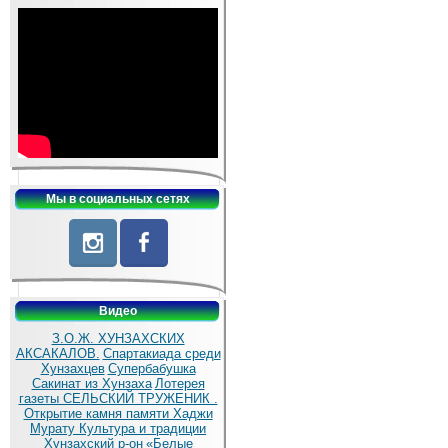
Мы в социальных сетях
Видео
З.О.Ж. ХУНЗАХСКИХ
АКСАКАЛОВ.
Спартакиада среди
Хунзахцев
Супербабушка
Сакинат из Хунзаха
Лотерея
газеты СЕЛЬСКИЙ ТРУЖЕНИК .
Открытие камня памяти Хаджи
Мурату
Культура и традиции
Хунзахский р-он
«Белые