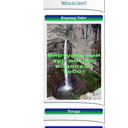
[
Фото из Газет
]
Водопад Тобот
Погода