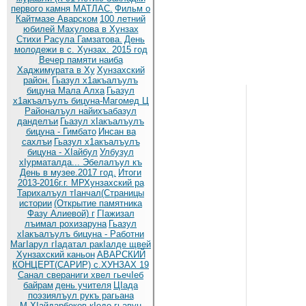
первого камня МАТЛАС.
Фильм о
Кайтмазе Аварском
100 летний
юбилей Махулова в Хунзах
Стихи Расула Гамзатова.
День
молодежи в с. Хунзах. 2015 год
Вечер памяти наиба
Хаджимурата в Ху
Хунзахский
район.
Гьазул х1акъалъулъ
бицуна Мала Алха
Гьазул
х1акъалъулъ бицуна-Магомед Ц
Районалъул найихъабазул
данделъи
Гьазул хIакъалъулъ
бицуна - Гимбато
Инсан ва
сахлъи
Гьазул х1акъалъулъ
бицуна - ХIайбул
Улбузул
хIурматалда... Эбелалъул къ
День в музее.2017 год.
Итоги
2013-2016г.г. МРХунзахский ра
Тарихалъул тIанчал(Страницы
истории
(Открытие памятника
Фазу Алиевой) г
ГIажизал
лъимал рохизаруна
Гьазул
хIакъалъулъ бицуна - Работни
МагIарул гIадатал ракIалде щвей
Хунзахский каньон
АВАРСКИЙ
КОНЦЕРТ(САРИР) с.ХУНЗАХ 19
Санал свераниги хвел гьечIеб
байрам
день учителя
ЦIада
поэзиялъул рукъ рагьана
М.ХIайдарбеков кIодо гьавун