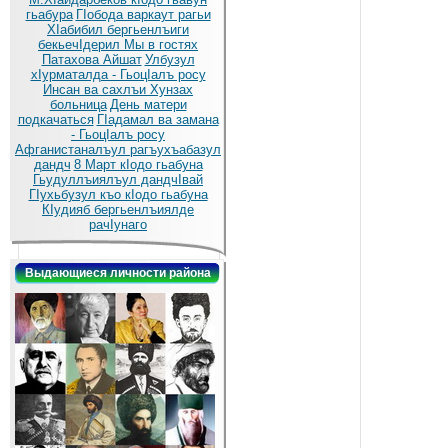
гьабура
ГIобода варкаут рагьи
ХIабибил бергьенлъиги
бекьечIдерил
Мы в гостях
Патахова Айшат
Улбузул
хIурматалда - ГьоцIалъ росу
Инсан ва сахлъи Хунзах
больница
День матери
подкачаться
ГIадамал ва замана
- ГьоцIалъ росу
Афганистаналъул рагъухъабазул
дандч
8 Март кIодо гьабуна
Гьудуллъиялъул дандчIвай
ГIухьбузул къо кIодо гьабуна
КIудияб бергьенлъиялде
рачIунаго
Выдающиеся личности района