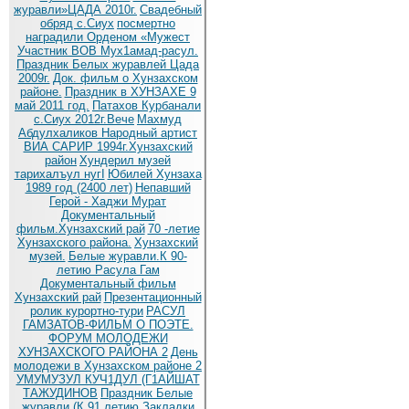
журавли»ЦАДА 2010г.
Cвадебный
обряд c.Сиух
посмертно
наградили Орденом «Мужест
Участник ВОВ Мух1амад-расул.
Праздник Белых журавлей Цада
2009г.
Док. фильм о Хунзахском
районе.
Праздник в ХУНЗАХЕ 9
май 2011 год.
Патахов Курбанали
с.Сиух 2012г.Вече
Махмуд
Абдулхаликов Народный артист
ВИА САРИР 1994г.Хунзахский
район
Хундерил музей
тарихалъул нугI
Юбилей Хунзаха
1989 год (2400 лет)
Непавший
Герой - Хаджи Мурат
Документальный
фильм.Хунзахский рай
70 -летие
Хунзахского района.
Хунзахский
музей.
Белые журавли.К 90-
летию Расула Гам
Документальный фильм
Хунзахский рай
Презентационный
ролик курортно-тури
РАСУЛ
ГАМЗАТОВ-ФИЛЬМ О ПОЭТЕ.
ФОРУМ МОЛОДЕЖИ
ХУНЗАХСКОГО РАЙОНА 2
День
молодежи в Хунзахском районе 2
УМУМУЗУЛ КУЧ1ДУЛ (Г1АЙШАТ
ТАЖУДИНОВ
Праздник Белые
журавли (К 91 летию
Закладки