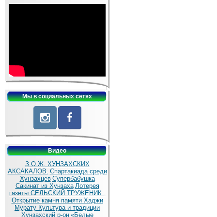
Мы в социальных сетях
Видео
З.О.Ж. ХУНЗАХСКИХ
АКСАКАЛОВ.
Спартакиада среди
Хунзахцев
Супербабушка
Сакинат из Хунзаха
Лотерея
газеты СЕЛЬСКИЙ ТРУЖЕНИК .
Открытие камня памяти Хаджи
Мурату
Культура и традиции
Хунзахский р-он
«Белые