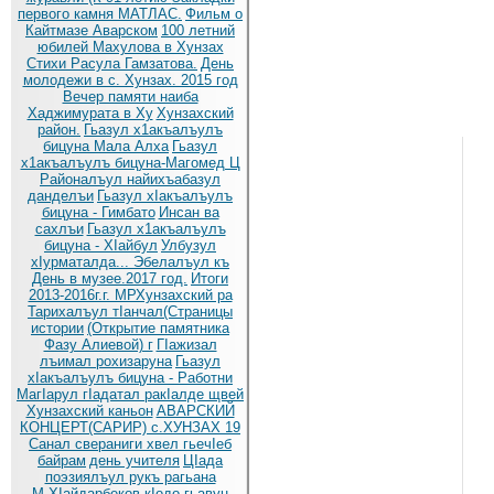
первого камня МАТЛАС.
Фильм о
Кайтмазе Аварском
100 летний
юбилей Махулова в Хунзах
Стихи Расула Гамзатова.
День
молодежи в с. Хунзах. 2015 год
Вечер памяти наиба
Хаджимурата в Ху
Хунзахский
район.
Гьазул х1акъалъулъ
бицуна Мала Алха
Гьазул
х1акъалъулъ бицуна-Магомед Ц
Районалъул найихъабазул
данделъи
Гьазул хIакъалъулъ
бицуна - Гимбато
Инсан ва
сахлъи
Гьазул х1акъалъулъ
бицуна - ХIайбул
Улбузул
хIурматалда... Эбелалъул къ
День в музее.2017 год.
Итоги
2013-2016г.г. МРХунзахский ра
Тарихалъул тIанчал(Страницы
истории
(Открытие памятника
Фазу Алиевой) г
ГIажизал
лъимал рохизаруна
Гьазул
хIакъалъулъ бицуна - Работни
МагIарул гIадатал ракIалде щвей
Хунзахский каньон
АВАРСКИЙ
КОНЦЕРТ(САРИР) с.ХУНЗАХ 19
Санал свераниги хвел гьечIеб
байрам
день учителя
ЦIада
поэзиялъул рукъ рагьана
М.ХIайдарбеков кIодо гьавун