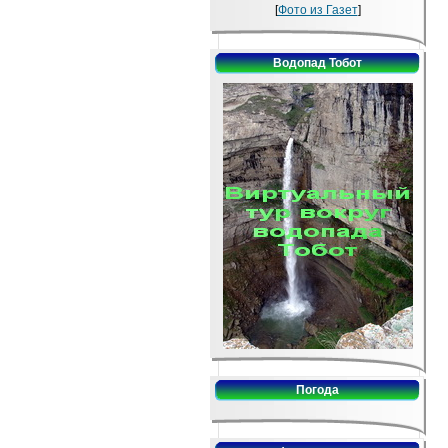
[
Фото из Газет
]
Водопад Тобот
Погода