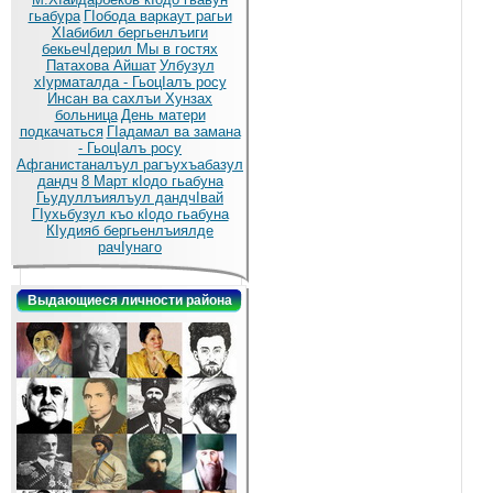
гьабура
ГIобода варкаут рагьи
ХIабибил бергьенлъиги
бекьечIдерил
Мы в гостях
Патахова Айшат
Улбузул
хIурматалда - ГьоцIалъ росу
Инсан ва сахлъи Хунзах
больница
День матери
подкачаться
ГIадамал ва замана
- ГьоцIалъ росу
Афганистаналъул рагъухъабазул
дандч
8 Март кIодо гьабуна
Гьудуллъиялъул дандчIвай
ГIухьбузул къо кIодо гьабуна
КIудияб бергьенлъиялде
рачIунаго
Выдающиеся личности района