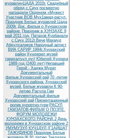
журавли»ЦАДА 2010г.
Cвадебный
обряд c.Сиух
посмертно
наградили Орденом «Мужест
Участник ВОВ Мух1амад-расул.
Праздник Белых журавлей Цада
2009г.
Док. фильм о Хунзахском
районе.
Праздник в ХУНЗАХЕ 9
май 2011 год.
Патахов Курбанали
с.Сиух 2012г.Вече
Махмуд
Абдулхаликов Народный артист
ВИА САРИР 1994г.Хунзахский
район
Хундерил музей
тарихалъул нугI
Юбилей Хунзаха
1989 год (2400 лет)
Непавший
Герой - Хаджи Мурат
Документальный
фильм.Хунзахский рай
70 -летие
Хунзахского района.
Хунзахский
музей.
Белые журавли.К 90-
летию Расула Гам
Документальный фильм
Хунзахский рай
Презентационный
ролик курортно-тури
РАСУЛ
ГАМЗАТОВ-ФИЛЬМ О ПОЭТЕ.
ФОРУМ МОЛОДЕЖИ
ХУНЗАХСКОГО РАЙОНА 2
День
молодежи в Хунзахском районе 2
УМУМУЗУЛ КУЧ1ДУЛ (Г1АЙШАТ
ТАЖУДИНОВ
Праздник Белые
журавли (К 91 летию
Закладки