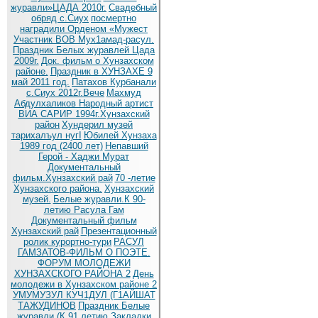
журавли»ЦАДА 2010г.
Cвадебный
обряд c.Сиух
посмертно
наградили Орденом «Мужест
Участник ВОВ Мух1амад-расул.
Праздник Белых журавлей Цада
2009г.
Док. фильм о Хунзахском
районе.
Праздник в ХУНЗАХЕ 9
май 2011 год.
Патахов Курбанали
с.Сиух 2012г.Вече
Махмуд
Абдулхаликов Народный артист
ВИА САРИР 1994г.Хунзахский
район
Хундерил музей
тарихалъул нугI
Юбилей Хунзаха
1989 год (2400 лет)
Непавший
Герой - Хаджи Мурат
Документальный
фильм.Хунзахский рай
70 -летие
Хунзахского района.
Хунзахский
музей.
Белые журавли.К 90-
летию Расула Гам
Документальный фильм
Хунзахский рай
Презентационный
ролик курортно-тури
РАСУЛ
ГАМЗАТОВ-ФИЛЬМ О ПОЭТЕ.
ФОРУМ МОЛОДЕЖИ
ХУНЗАХСКОГО РАЙОНА 2
День
молодежи в Хунзахском районе 2
УМУМУЗУЛ КУЧ1ДУЛ (Г1АЙШАТ
ТАЖУДИНОВ
Праздник Белые
журавли (К 91 летию
Закладки