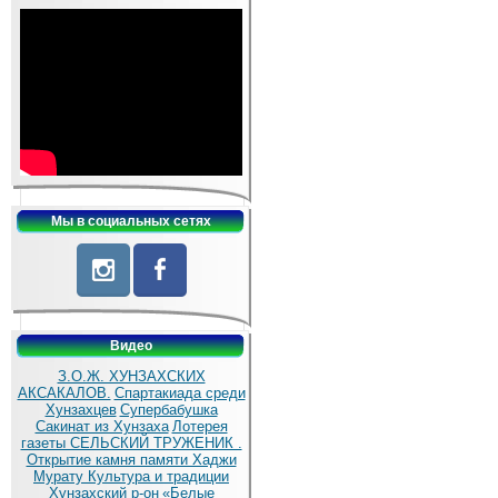
Мы в социальных сетях
Видео
З.О.Ж. ХУНЗАХСКИХ
АКСАКАЛОВ.
Спартакиада среди
Хунзахцев
Супербабушка
Сакинат из Хунзаха
Лотерея
газеты СЕЛЬСКИЙ ТРУЖЕНИК .
Открытие камня памяти Хаджи
Мурату
Культура и традиции
Хунзахский р-он
«Белые