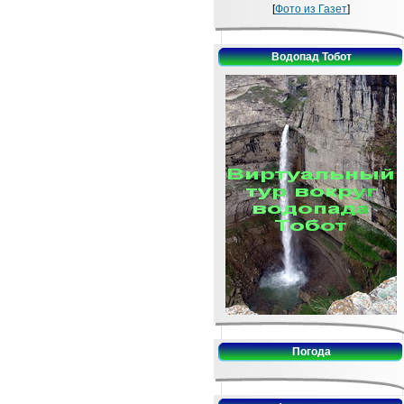
[
Фото из Газет
]
Водопад Тобот
Погода