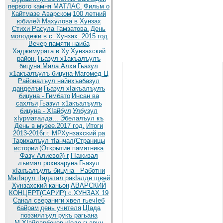
первого камня МАТЛАС.
Фильм о
Кайтмазе Аварском
100 летний
юбилей Махулова в Хунзах
Стихи Расула Гамзатова.
День
молодежи в с. Хунзах. 2015 год
Вечер памяти наиба
Хаджимурата в Ху
Хунзахский
район.
Гьазул х1акъалъулъ
бицуна Мала Алха
Гьазул
х1акъалъулъ бицуна-Магомед Ц
Районалъул найихъабазул
данделъи
Гьазул хIакъалъулъ
бицуна - Гимбато
Инсан ва
сахлъи
Гьазул х1акъалъулъ
бицуна - ХIайбул
Улбузул
хIурматалда... Эбелалъул къ
День в музее.2017 год.
Итоги
2013-2016г.г. МРХунзахский ра
Тарихалъул тIанчал(Страницы
истории
(Открытие памятника
Фазу Алиевой) г
ГIажизал
лъимал рохизаруна
Гьазул
хIакъалъулъ бицуна - Работни
МагIарул гIадатал ракIалде щвей
Хунзахский каньон
АВАРСКИЙ
КОНЦЕРТ(САРИР) с.ХУНЗАХ 19
Санал свераниги хвел гьечIеб
байрам
день учителя
ЦIада
поэзиялъул рукъ рагьана
М.ХIайдарбеков кIодо гьавун