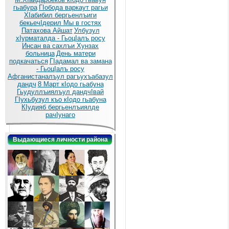
гьабура
ГIобода варкаут рагьи
ХIабибил бергьенлъиги
бекьечIдерил
Мы в гостях
Патахова Айшат
Улбузул
хIурматалда - ГьоцIалъ росу
Инсан ва сахлъи Хунзах
больница
День матери
подкачаться
ГIадамал ва замана
- ГьоцIалъ росу
Афганистаналъул рагъухъабазул
дандч
8 Март кIодо гьабуна
Гьудуллъиялъул дандчIвай
ГIухьбузул къо кIодо гьабуна
КIудияб бергьенлъиялде
рачIунаго
Выдающиеся личности района