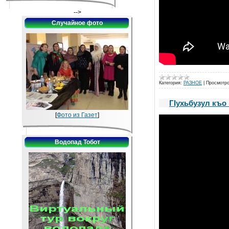
-->
Случайное фото
Категория:
РАЗНОЕ
|
Просмотро
ГIухьбузул къо 
[
Фото из Газет
]
Водопад Тобот