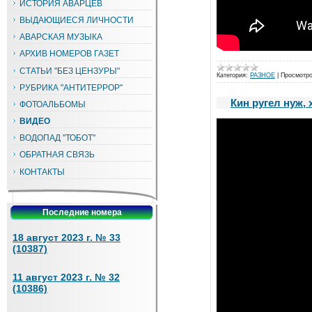
ИСТОРИЯ АВАРЦЕВ
ВЫДАЮЩИЕСЯ ЛИЧНОСТИ
АВАРСКАЯ МУЗЫКА
АРХИВ НОМЕРОВ ГАЗЕТ
СТАТЬИ "БЕЗ ЦЕНЗУРЫ"
Категория:
РАЗНОЕ
|
Просмотро
РУБРИКА "АНТИТЕРРОР"
Кин ругел нуж, 
ФОТОАЛЬБОМЫ
ВИДЕО
ВОДОПАД "ТОБОТ"
ОБРАТНАЯ СВЯЗЬ
КОНТАКТЫ
Последние номера
18 август 2023 г. № 33
(10387)
11 август 2023 г. № 32
(10386)