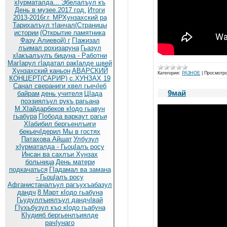
хIурматалда... Эбелалъул къ
День в музее.2017 год.
Итоги
2013-2016г.г. МРХунзахский ра
Тарихалъул тIанчал(Страницы
истории
(Открытие памятника
Фазу Алиевой) г
ГIажизал
лъимал рохизаруна
Гьазул
хIакъалъулъ бицуна - Работни
МагIарул гIадатал ракIалде щвей
Хунзахский каньон
АВАРСКИЙ
Категория:
РАЗНОЕ
|
Просмотро
КОНЦЕРТ(САРИР) с.ХУНЗАХ 19
Санал свераниги хвел гьечIеб
9май
байрам
день учителя
ЦIада
поэзиялъул рукъ рагьана
М.ХIайдарбеков кIодо гьавун
гьабура
ГIобода варкаут рагьи
ХIабибил бергьенлъиги
бекьечIдерил
Мы в гостях
Патахова Айшат
Улбузул
хIурматалда - ГьоцIалъ росу
Инсан ва сахлъи Хунзах
больница
День матери
подкачаться
ГIадамал ва замана
- ГьоцIалъ росу
Афганистаналъул рагъухъабазул
дандч
8 Март кIодо гьабуна
Гьудуллъиялъул дандчIвай
ГIухьбузул къо кIодо гьабуна
КIудияб бергьенлъиялде
рачIунаго