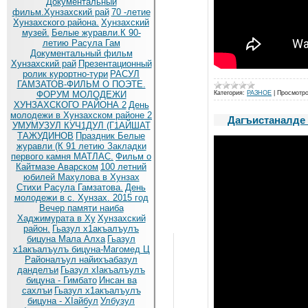
Документальный
фильм.Хунзахский рай
70 -летие
Хунзахского района.
Хунзахский
музей.
Белые журавли.К 90-
летию Расула Гам
Документальный фильм
Хунзахский рай
Презентационный
ролик курортно-тури
РАСУЛ
ГАМЗАТОВ-ФИЛЬМ О ПОЭТЕ.
ФОРУМ МОЛОДЕЖИ
Категория:
РАЗНОЕ
|
Просмотро
ХУНЗАХСКОГО РАЙОНА 2
День
молодежи в Хунзахском районе 2
Дагъистаналде т
УМУМУЗУЛ КУЧ1ДУЛ (Г1АЙШАТ
ТАЖУДИНОВ
Праздник Белые
журавли (К 91 летию
Закладки
первого камня МАТЛАС.
Фильм о
Кайтмазе Аварском
100 летний
юбилей Махулова в Хунзах
Стихи Расула Гамзатова.
День
молодежи в с. Хунзах. 2015 год
Вечер памяти наиба
Хаджимурата в Ху
Хунзахский
район.
Гьазул х1акъалъулъ
бицуна Мала Алха
Гьазул
х1акъалъулъ бицуна-Магомед Ц
Районалъул найихъабазул
данделъи
Гьазул хIакъалъулъ
бицуна - Гимбато
Инсан ва
сахлъи
Гьазул х1акъалъулъ
бицуна - ХIайбул
Улбузул