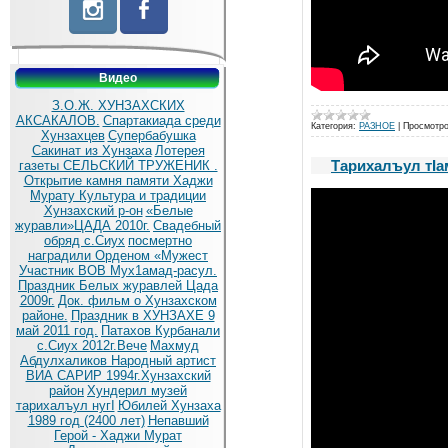
Видео
З.О.Ж. ХУНЗАХСКИХ
АКСАКАЛОВ.
Спартакиада среди
Категория:
РАЗНОЕ
|
Просмотро
Хунзахцев
Супербабушка
Сакинат из Хунзаха
Лотерея
Тарихалъул тI
газеты СЕЛЬСКИЙ ТРУЖЕНИК .
Открытие камня памяти Хаджи
Мурату
Культура и традиции
Хунзахский р-он
«Белые
журавли»ЦАДА 2010г.
Cвадебный
обряд c.Сиух
посмертно
наградили Орденом «Мужест
Участник ВОВ Мух1амад-расул.
Праздник Белых журавлей Цада
2009г.
Док. фильм о Хунзахском
районе.
Праздник в ХУНЗАХЕ 9
май 2011 год.
Патахов Курбанали
с.Сиух 2012г.Вече
Махмуд
Абдулхаликов Народный артист
ВИА САРИР 1994г.Хунзахский
район
Хундерил музей
тарихалъул нугI
Юбилей Хунзаха
1989 год (2400 лет)
Непавший
Герой - Хаджи Мурат