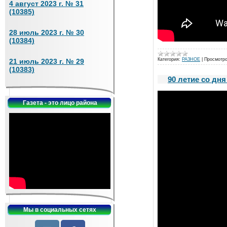
4 август 2023 г. № 31
(10385)
28 июль 2023 г. № 30
(10384)
Категория:
РАЗНОЕ
|
Просмотро
21 июль 2023 г. № 29
(10383)
90 летие со дн
Газета - это лицо района
Мы в социальных сетях