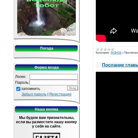
Погода
Категория:
РАЗНОЕ
|
Просмотро
Послание глав
Форма входа
Логин:
Пароль:
запомнить
Забыл пароль
|
Регистрация
Наша кнопка
Мы будем вам признательны,
если вы разместите нашу кнопку
у себя на сайте.