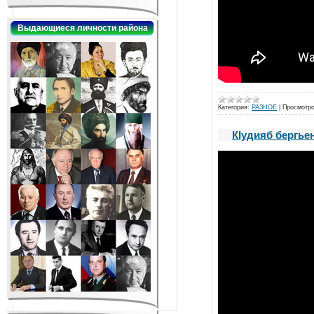
Выдающиеся личности района
Категория:
РАЗНОЕ
|
Просмотро
КIудияб бергье