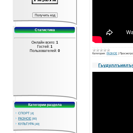
Статистика
Онлайн всего:
1
Гостей:
1
Пользователей:
0
Категория:
РАЗНОЕ
|
Просмотро
Гьудуллъиялъу
Категории раздела
СПОРТ
[4]
РАЗНОЕ
[80]
КУЛЬТУРА
[49]