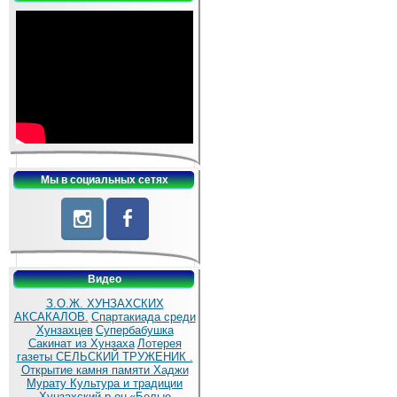
Мы в социальных сетях
Видео
З.О.Ж. ХУНЗАХСКИХ
АКСАКАЛОВ.
Спартакиада среди
Хунзахцев
Супербабушка
Сакинат из Хунзаха
Лотерея
газеты СЕЛЬСКИЙ ТРУЖЕНИК .
Открытие камня памяти Хаджи
Мурату
Культура и традиции
Хунзахский р-он
«Белые