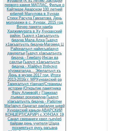
журавли (К 91 летию
Закладки
первого камня МАТЛАС.
Фильм о
Кайтмазе Аварском
100 летний
юбилей Махулова в Хунзах
Стихи Расула Гамзатова.
День
молодежи в с. Хунзах. 2015 год
Вечер памяти наиба
Хаджимурата в Ху
Хунзахский
район.
Гьазул х1акъалъулъ
бицуна Мала Алха
Гьазул
х1акъалъулъ бицуна-Магомед Ц
Районалъул найихъабазул
данделъи
Гьазул хIакъалъулъ
бицуна - Гимбато
Инсан ва
сахлъи
Гьазул х1акъалъулъ
бицуна - ХIайбул
Улбузул
хIурматалда... Эбелалъул къ
День в музее.2017 год.
Итоги
2013-2016г.г. МРХунзахский ра
Тарихалъул тIанчал(Страницы
истории
(Открытие памятника
Фазу Алиевой) г
ГIажизал
лъимал рохизаруна
Гьазул
хIакъалъулъ бицуна - Работни
МагIарул гIадатал ракIалде щвей
Хунзахский каньон
АВАРСКИЙ
КОНЦЕРТ(САРИР) с.ХУНЗАХ 19
Санал свераниги хвел гьечIеб
байрам
день учителя
ЦIада
поэзиялъул рукъ рагьана