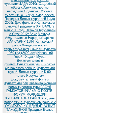
журавли»ЦАДА 2010г.
Cвадебный
обряд c.Сиух
посмертно
наградили Орденом «Мужест
Участник ВОВ Мух1амад-расул.
Праздник Белых журавлей Цада
2009г.
Док. фильм о Хунзахском
районе.
Праздник в ХУНЗАХЕ 9
май 2011 год.
Патахов Курбанали
с.Сиух 2012г.Вече
Махмуд
Абдулхаликов Народный артист
ВИА САРИР 1994г.Хунзахский
район
Хундерил музей
тарихалъул нугI
Юбилей Хунзаха
1989 год (2400 лет)
Непавший
Герой - Хаджи Мурат
Документальный
фильм.Хунзахский рай
70 -летие
Хунзахского района.
Хунзахский
музей.
Белые журавли.К 90-
летию Расула Гам
Документальный фильм
Хунзахский рай
Презентационный
ролик курортно-тури
РАСУЛ
ГАМЗАТОВ-ФИЛЬМ О ПОЭТЕ.
ФОРУМ МОЛОДЕЖИ
ХУНЗАХСКОГО РАЙОНА 2
День
молодежи в Хунзахском районе 2
УМУМУЗУЛ КУЧ1ДУЛ (Г1АЙШАТ
ТАЖУДИНОВ
Праздник Белые