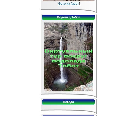
[
Фото из Газет
]
Водопад Тобот
Погода