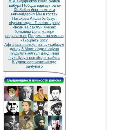
М.ХIайдарбеков кIодо гьавун
гьабура
ГIобода варкаут рагьи
ХIабибил бергьенлъиги
бекьечIдерил
Мы в гостях
Патахова Айшат
Улбузул
хIурматалда - ГьоцIалъ росу
Инсан ва сахлъи Хунзах
больница
День матери
подкачаться
ГIадамал ва замана
- ГьоцIалъ росу
Афганистаналъул рагъухъабазул
дандч
8 Март кIодо гьабуна
Гьудуллъиялъул дандчIвай
ГIухьбузул къо кIодо гьабуна
КIудияб бергьенлъиялде
рачIунаго
Выдающиеся личности района